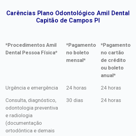
Carências Plano Odontológico Amil Dental
Capitão de Campos PI​
*Procedimentos Amil
*Pagamento
*Pagamento
Dental Pessoa Física*
no boleto
no cartão
mensal*
de crédito
ou boleto
anual*
*Procedimentos Amil
*Pagamento
*Pagamento
Urgência e emergência
24 horas
24 horas
Dental Pessoa Física*
no boleto
no cartão
Consulta, diagnóstico,
30 dias
24 horas
mensal*
de crédito
odontologia preventiva
ou boleto
e radiologia
anual*
(documentação
ortodôntica e demais