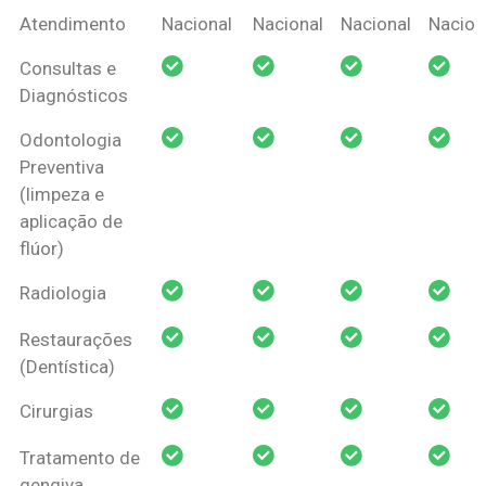
Coberturas
Nacional
Criança
Prótese
Ortodo
Atendimento
Nacional
Nacional
Nacional
Nacion
Amil Dental
Consultas e
Pessoa Física
Diagnósticos
Odontologia
Preventiva
(limpeza e
aplicação de
flúor)
Radiologia
Restaurações
(Dentística)
Cirurgias
Tratamento de
gengiva