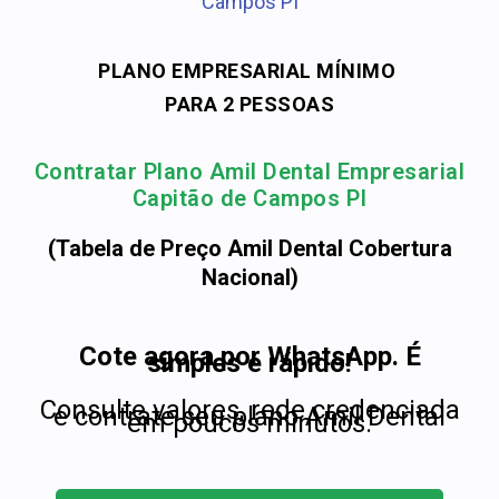
Campos PI
PLANO EMPRESARIAL MÍNIMO
PARA 2 PESSOAS
Contratar Plano Amil Dental Empresarial
Capitão de Campos PI
(Tabela de Preço Amil Dental Cobertura
Nacional)
Cote agora por WhatsApp. É
simples e rápido!
Consulte valores, rede credenciada
e contrate seu plano Amil Dental
em poucos minutos.