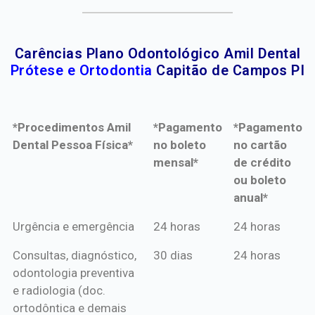
Carências Plano Odontológico Amil Dental
Prótese e Ortodontia
Capitão de Campos PI
*Procedimentos Amil
*Pagamento
*Pagamento
Dental Pessoa Física*
no boleto
no cartão
mensal*
de crédito
ou boleto
anual*
*Procedimentos Amil
*Pagamento
*Pagamento
Urgência e emergência
24 horas
24 horas
Dental Pessoa Física*
no boleto
no cartão
Consultas, diagnóstico,
30 dias
24 horas
mensal*
de crédito
odontologia preventiva
ou boleto
e radiologia (doc.
anual*
ortodôntica e demais