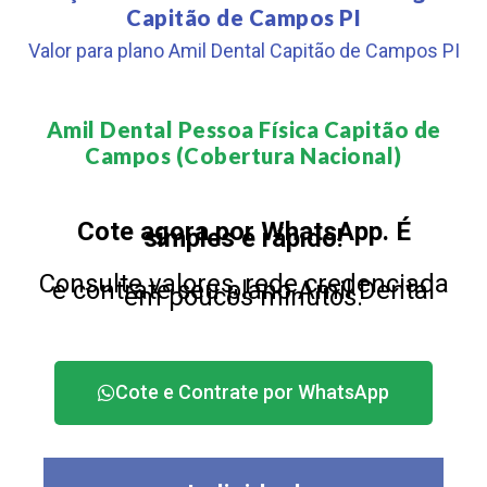
Capitão de Campos PI
Valor para plano Amil Dental Capitão de Campos PI
Amil Dental Pessoa Física Capitão de
Campos (Cobertura Nacional)​
Cote agora por WhatsApp. É
simples e rápido!
Consulte valores, rede credenciada
e contrate seu plano Amil Dental
em poucos minutos.
Cote e Contrate por WhatsApp