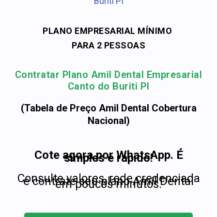
Buriti PI
PLANO EMPRESARIAL MÍNIMO
PARA 2 PESSOAS
Contratar Plano Amil Dental Empresarial
Canto do Buriti PI
(Tabela de Preço Amil Dental Cobertura
Nacional)
Cote agora por WhatsApp. É
simples e rápido!
Consulte valores, rede credenciada
e contrate seu plano Amil Dental
em poucos minutos.