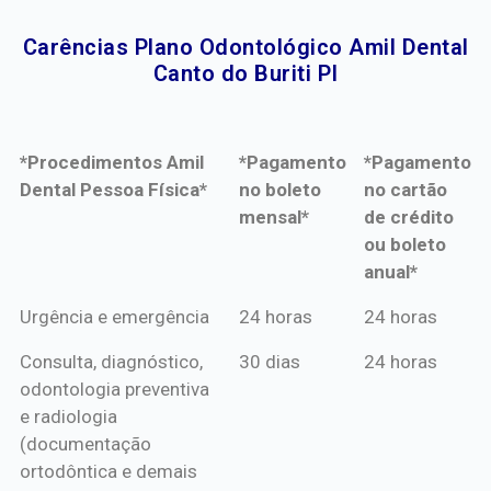
Carências Plano Odontológico Amil Dental
Canto do Buriti PI​
*Procedimentos Amil
*Pagamento
*Pagamento
Dental Pessoa Física*
no boleto
no cartão
mensal*
de crédito
ou boleto
anual*
*Procedimentos Amil
*Pagamento
*Pagamento
Urgência e emergência
24 horas
24 horas
Dental Pessoa Física*
no boleto
no cartão
Consulta, diagnóstico,
30 dias
24 horas
mensal*
de crédito
odontologia preventiva
ou boleto
e radiologia
anual*
(documentação
ortodôntica e demais