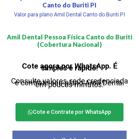
Canto do Buriti PI
Valor para plano Amil Dental Canto do Buriti PI
Amil Dental Pessoa Física Canto do Buriti
(Cobertura Nacional)​
Cote agora por WhatsApp. É
simples e rápido!
Consulte valores, rede credenciada
e contrate seu plano Amil Dental
em poucos minutos.
Cote e Contrate por WhatsApp