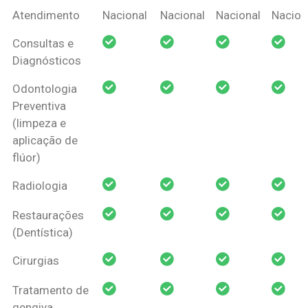
Coberturas
Nacional
Criança
Prótese
Ortodo
Atendimento
Nacional
Nacional
Nacional
Nacion
Amil Dental
Consultas e
Pessoa Física
Diagnósticos
Odontologia
Preventiva
(limpeza e
aplicação de
flúor)
Radiologia
Restaurações
(Dentística)
Cirurgias
Tratamento de
gengiva