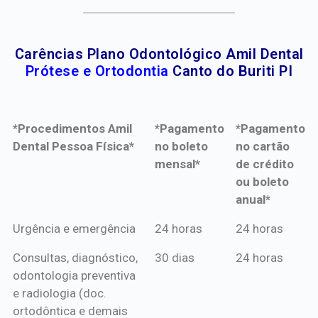
Carências Plano Odontológico Amil Dental
Prótese e Ortodontia
Canto do Buriti PI
*Procedimentos Amil
*Pagamento
*Pagamento
Dental Pessoa Física*
no boleto
no cartão
mensal*
de crédito
ou boleto
anual*
*Procedimentos Amil
*Pagamento
*Pagamento
Urgência e emergência
24 horas
24 horas
Dental Pessoa Física*
no boleto
no cartão
Consultas, diagnóstico,
30 dias
24 horas
mensal*
de crédito
odontologia preventiva
ou boleto
e radiologia (doc.
anual*
ortodôntica e demais