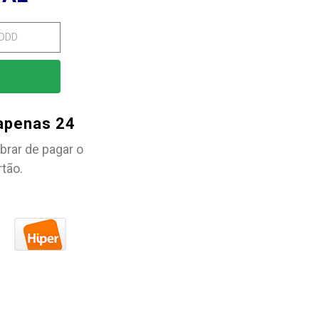
 apenas 24
brar de pagar o
rtão.