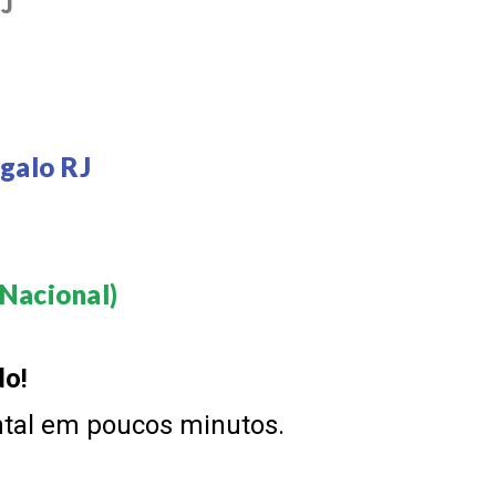
RJ
galo RJ
Nacional)​
do!
ntal em poucos minutos.