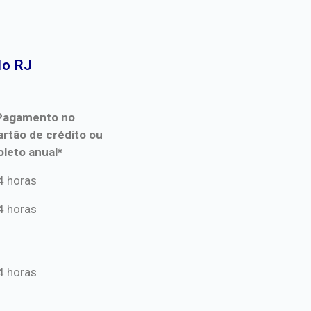
o RJ​
Pagamento no
artão de crédito ou
oleto anual*
Pagamento no
4 horas
artão de crédito ou
4 horas
oleto anual*
4 horas