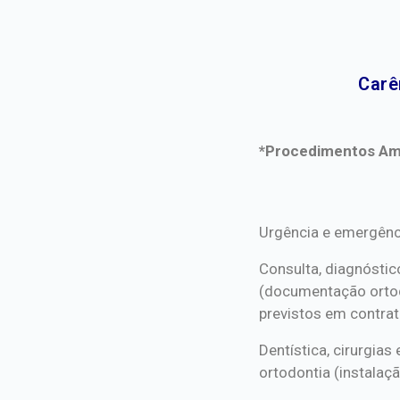
Carê
*Procedimentos Ami
*Procedimentos Ami
Urgência e emergênc
Consulta, diagnóstic
(documentação orto
previstos em contrat
Dentística, cirurgia
ortodontia (instalaçã