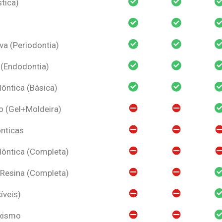
tica)
va (Periodontia)
 (Endodontia)
ntica (Básica)
o (Gel+Moldeira)
nticas
ôntica (Completa)
 Resina (Completa)
íveis)
uxismo