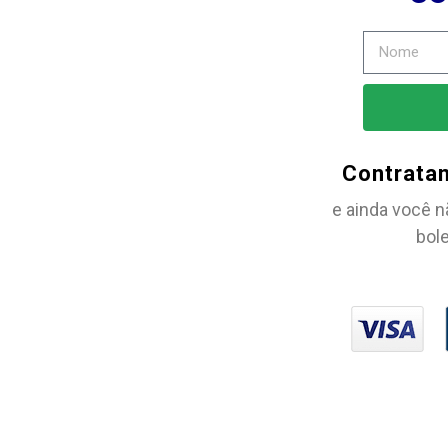
Contrata
e ainda você n
bole