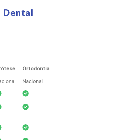
 Dental
rótese
Ortodontia
rótese
Ortodontia
acional
Nacional