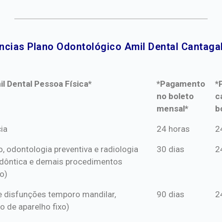
ncias Plano Odontológico Amil Dental Cantagal
l Dental Pessoa Física*
*Pagamento
*
no boleto
c
mensal*
b
l Dental Pessoa Física*
*Pagamento
*
ia
24 horas
2
no boleto
c
o, odontologia preventiva e radiologia
30 dias
2
mensal*
b
dôntica e demais procedimentos
o)
s e disfunções temporo mandilar,
90 dias
2
o de aparelho fixo)