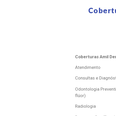
Cobert
Coberturas Amil Den
Coberturas Amil Den
Atendimento
Consultas e Diagnós
Odontologia Preventi
flúor)
Radiologia