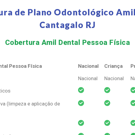
ura de Plano Odontológico Amil
Cantagalo RJ
Cobertura Amil Dental Pessoa Física​
tal Pessoa Física
Nacional
Criança
P
tal Pessoa Física
Nacional
Criança
P
Nacional
Nacional
N
ticos
va (limpeza e aplicação de