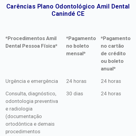
Carências Plano Odontológico Amil Dental
Canindé CE​
*Procedimentos Amil
*Pagamento
*Pagamento
Dental Pessoa Física*
no boleto
no cartão
mensal*
de crédito
ou boleto
anual*
*Procedimentos Amil
*Pagamento
*Pagamento
Urgência e emergência
24 horas
24 horas
Dental Pessoa Física*
no boleto
no cartão
Consulta, diagnóstico,
30 dias
24 horas
mensal*
de crédito
odontologia preventiva
ou boleto
e radiologia
anual*
(documentação
ortodôntica e demais
procedimentos