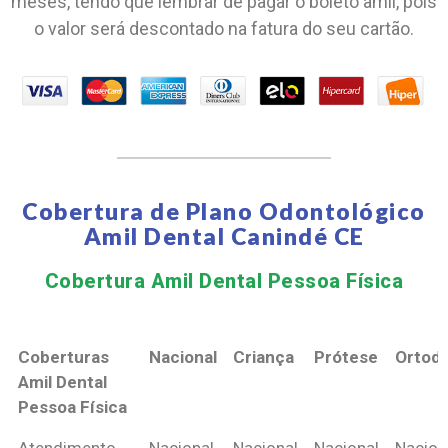
meses, tendo que lembrar de pagar o boleto amil, pois
o valor será descontado na fatura do seu cartão.
Cobertura de Plano Odontológico
Amil Dental Canindé CE
Cobertura Amil Dental Pessoa Física​
Coberturas
Nacional
Criança
Prótese
Ortodo
Amil Dental
Pessoa Física
Coberturas
Nacional
Criança
Prótese
Ortodo
Atendimento
Nacional
Nacional
Nacional
Nacion