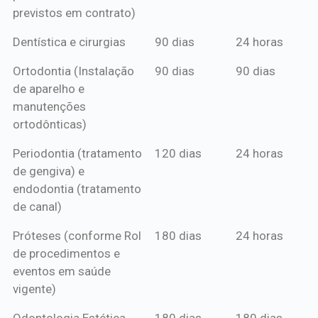
previstos em contrato)
Dentística e cirurgias
90 dias
24 horas
Ortodontia (Instalação
90 dias
90 dias
de aparelho e
manutenções
ortodônticas)
Periodontia (tratamento
120 dias
24 horas
de gengiva) e
endodontia (tratamento
de canal)
Próteses (conforme Rol
180 dias
24 horas
de procedimentos e
eventos em saúde
vigente)
Odontologia Estética
180 dias
180 dias