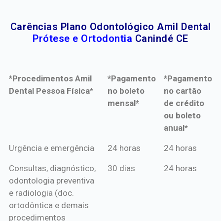
Carências Plano Odontológico Amil Dental
Prótese e Ortodontia
Canindé CE
*Procedimentos Amil
*Pagamento
*Pagamento
Dental Pessoa Física*
no boleto
no cartão
mensal*
de crédito
ou boleto
anual*
*Procedimentos Amil
*Pagamento
*Pagamento
Urgência e emergência
24 horas
24 horas
Dental Pessoa Física*
no boleto
no cartão
Consultas, diagnóstico,
30 dias
24 horas
mensal*
de crédito
odontologia preventiva
ou boleto
e radiologia (doc.
anual*
ortodôntica e demais
procedimentos