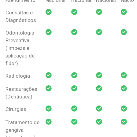
Amil Dental
Consultas e
Pessoa Física
Diagnósticos
Odontologia
Preventiva
(limpeza e
aplicação de
flúor)
Radiologia
Restaurações
(Dentística)
Cirurgias
Tratamento de
gengiva