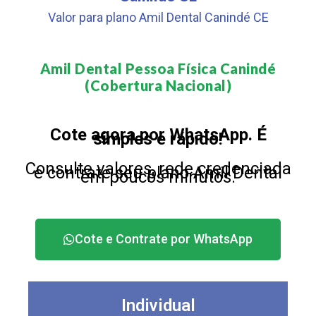
Valor para plano Amil Dental Canindé CE
Amil Dental Pessoa Física Canindé
(Cobertura Nacional)​
Cote agora por WhatsApp. É
simples e rápido!
Consulte valores, rede credenciada
e contrate seu plano Amil Dental
em poucos minutos.
Cote e Contrate por WhatsApp
Individual