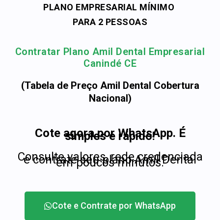
PLANO EMPRESARIAL MÍNIMO
PARA 2 PESSOAS
Contratar Plano Amil Dental Empresarial
Canindé CE
(Tabela de Preço Amil Dental Cobertura
Nacional)
Cote agora por WhatsApp. É
simples e rápido!
Consulte valores, rede credenciada
e contrate seu plano Amil Dental
em poucos minutos.
Cote e Contrate por WhatsApp