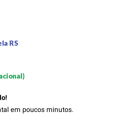
ela RS
cional)​
do!
ntal em poucos minutos.