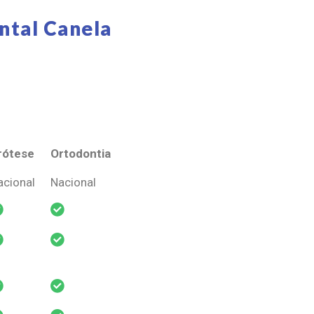
ntal Canela
rótese
Ortodontia
rótese
Ortodontia
acional
Nacional