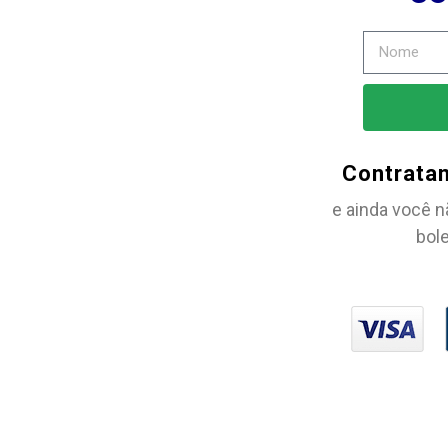
Contrata
e ainda você n
bole