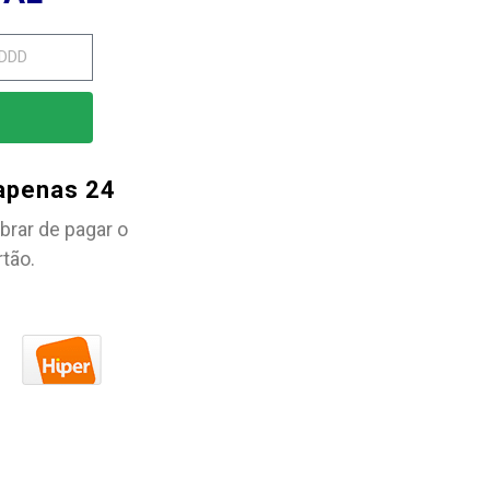
 apenas 24
brar de pagar o
rtão.