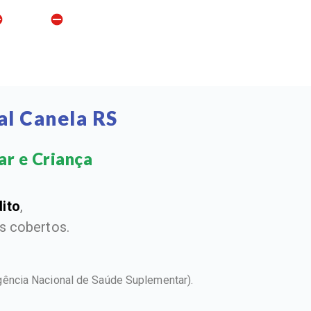
al Canela RS
r e Criança​
dito
,
 cobertos.
gência Nacional de Saúde Suplementar).