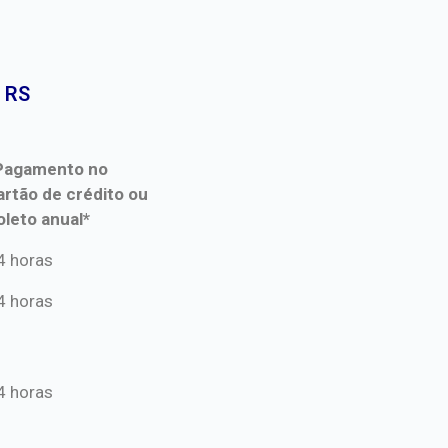
 RS​
Pagamento no
artão de crédito ou
oleto anual*
Pagamento no
4 horas
artão de crédito ou
4 horas
oleto anual*
4 horas