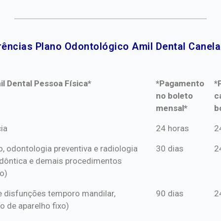
ências Plano Odontológico Amil Dental Canela
l Dental Pessoa Física*
*Pagamento
*
no boleto
c
mensal*
b
l Dental Pessoa Física*
*Pagamento
*
ia
24 horas
2
no boleto
c
o, odontologia preventiva e radiologia
30 dias
2
mensal*
b
dôntica e demais procedimentos
o)
s e disfunções temporo mandilar,
90 dias
2
o de aparelho fixo)