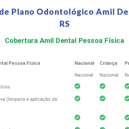
de Plano Odontológico Amil De
RS
Cobertura Amil Dental Pessoa Física​
tal Pessoa Física
Nacional
Criança
P
tal Pessoa Física
Nacional
Criança
P
Nacional
Nacional
N
ticos
va (limpeza e aplicação de