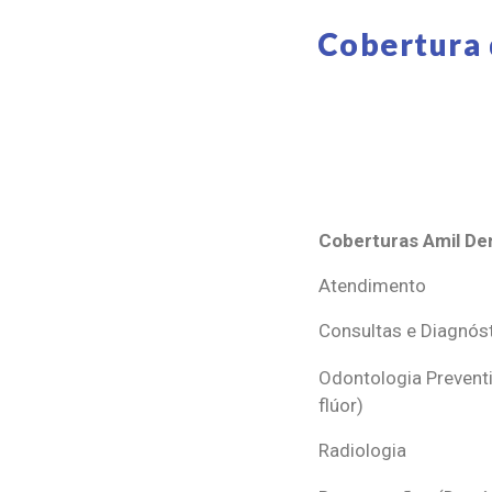
Cobertura 
Coberturas Amil Den
Coberturas Amil Den
Atendimento
Consultas e Diagnós
Odontologia Preventi
flúor)
Radiologia