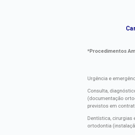
Car
*Procedimentos Ami
*Procedimentos Ami
Urgência e emergênc
Consulta, diagnóstic
(documentação orto
previstos em contrat
Dentística, cirurgia
ortodontia (instalaçã