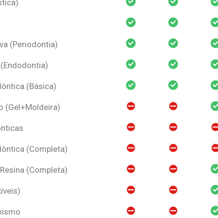
tica)
va (Periodontia)
 (Endodontia)
ntica (Básica)
o (Gel+Moldeira)
nticas
ôntica (Completa)
 Resina (Completa)
íveis)
uxismo