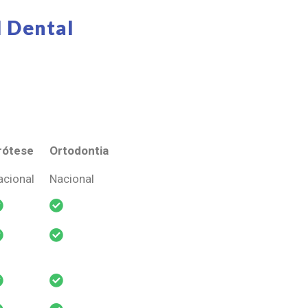
 Dental
rótese
Ortodontia
rótese
Ortodontia
acional
Nacional