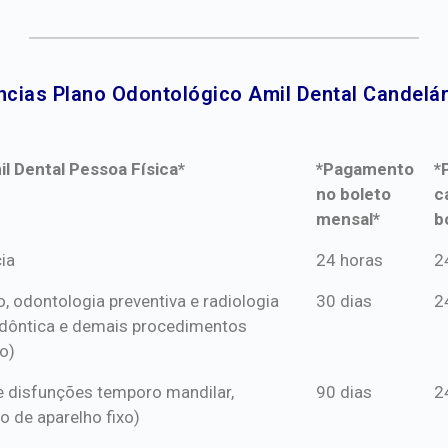
ncias Plano Odontológico Amil Dental Candelári
l Dental Pessoa Física*
*Pagamento
*
no boleto
c
mensal*
b
l Dental Pessoa Física*
*Pagamento
*
ia
24 horas
2
no boleto
c
o, odontologia preventiva e radiologia
30 dias
2
mensal*
b
dôntica e demais procedimentos
o)
s e disfunções temporo mandilar,
90 dias
2
o de aparelho fixo)