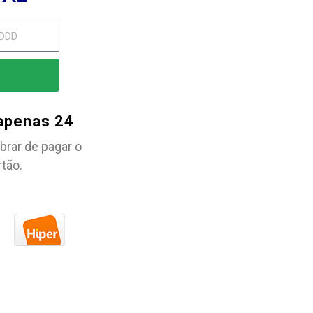
 apenas 24
brar de pagar o
rtão.