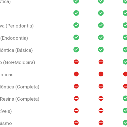
tica)
va (Periodontia)
 (Endodontia)
ntica (Básica)
o (Gel+Moldeira)
nticas
ôntica (Completa)
 Resina (Completa)
íveis)
uxismo