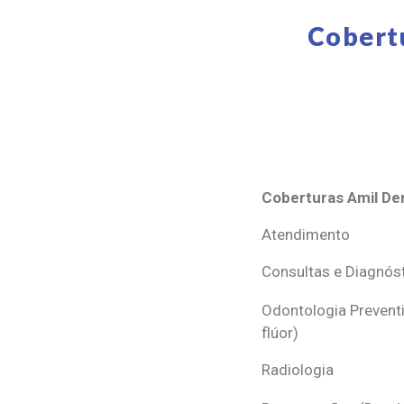
Cobert
Coberturas Amil Den
Coberturas Amil Den
Atendimento
Consultas e Diagnós
Odontologia Preventi
flúor)
Radiologia