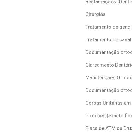
Restaurações (Dentís
Cirurgias
Tratamento de gengi
Tratamento de canal
Documentação ortodô
Clareamento Dentári
Manutenções Ortodô
Documentação ortod
Coroas Unitárias em
Próteses (exceto flex
Placa de ATM ou Br