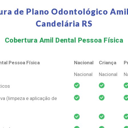
ura de Plano Odontológico Amil
Candelária RS
Cobertura Amil Dental Pessoa Física​
tal Pessoa Física
Nacional
Criança
P
tal Pessoa Física
Nacional
Criança
P
Nacional
Nacional
N
ticos
va (limpeza e aplicação de