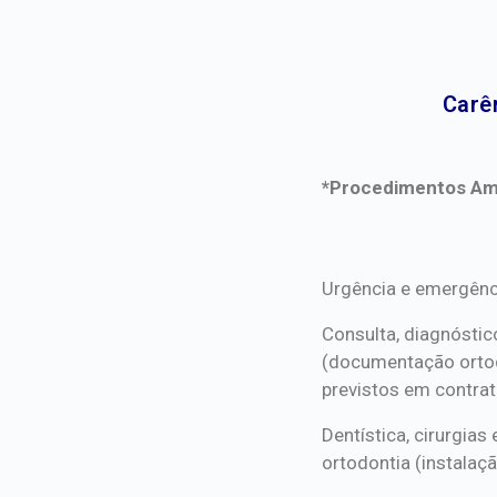
Carê
*Procedimentos Ami
*Procedimentos Ami
Urgência e emergênc
Consulta, diagnóstic
(documentação orto
previstos em contrat
Dentística, cirurgia
ortodontia (instalaçã