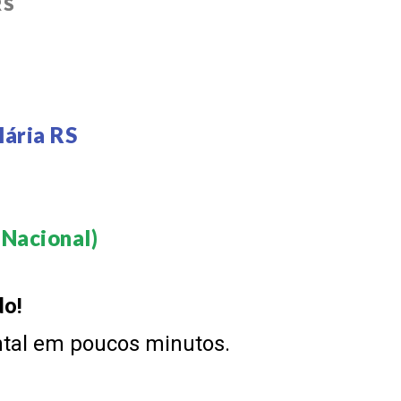
RS
lária RS
Nacional)​
do!
ntal em poucos minutos.