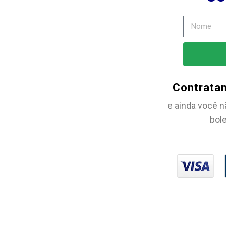
Contrata
e ainda você n
bole