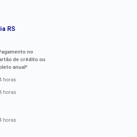
a RS​
Pagamento no
artão de crédito ou
oleto anual*
Pagamento no
4 horas
artão de crédito ou
4 horas
oleto anual*
4 horas