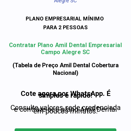
Alegre SC
PLANO EMPRESARIAL MÍNIMO
PARA 2 PESSOAS
Contratar Plano Amil Dental Empresarial
Campo Alegre SC
(Tabela de Preço Amil Dental Cobertura
Nacional)
Cote agora por WhatsApp. É
simples e rápido!
Consulte valores, rede credenciada
e contrate seu plano Amil Dental
em poucos minutos.