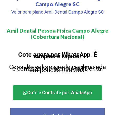
Campo Alegre SC
Valor para plano Amil Dental Campo Alegre SC
Amil Dental Pessoa Física Campo Alegre
(Cobertura Nacional)​
Cote agora por WhatsApp. É
simples e rápido!
Consulte valores, rede credenciada
e contrate seu plano Amil Dental
em poucos minutos.
Cote e Contrate por WhatsApp