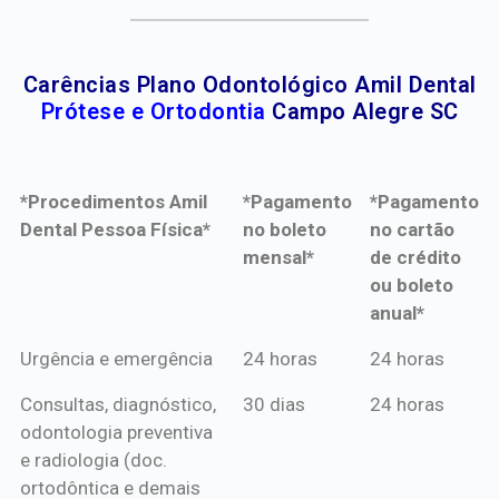
Carências Plano Odontológico Amil Dental
Prótese e Ortodontia
Campo Alegre SC
*Procedimentos Amil
*Pagamento
*Pagamento
Dental Pessoa Física*
no boleto
no cartão
mensal*
de crédito
ou boleto
anual*
*Procedimentos Amil
*Pagamento
*Pagamento
Urgência e emergência
24 horas
24 horas
Dental Pessoa Física*
no boleto
no cartão
Consultas, diagnóstico,
30 dias
24 horas
mensal*
de crédito
odontologia preventiva
ou boleto
e radiologia (doc.
anual*
ortodôntica e demais