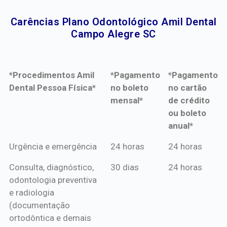
Carências Plano Odontológico Amil Dental
Campo Alegre SC​
*Procedimentos Amil
*Pagamento
*Pagamento
Dental Pessoa Física*
no boleto
no cartão
mensal*
de crédito
ou boleto
anual*
*Procedimentos Amil
*Pagamento
*Pagamento
Urgência e emergência
24 horas
24 horas
Dental Pessoa Física*
no boleto
no cartão
Consulta, diagnóstico,
30 dias
24 horas
mensal*
de crédito
odontologia preventiva
ou boleto
e radiologia
anual*
(documentação
ortodôntica e demais