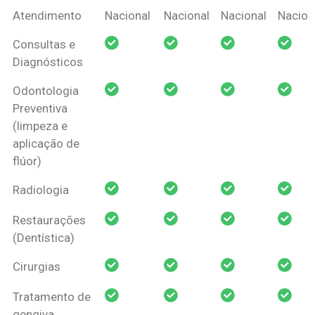
Coberturas
Nacional
Criança
Prótese
Ortodo
Atendimento
Nacional
Nacional
Nacional
Nacion
Amil Dental
Consultas e
Pessoa Física
Diagnósticos
Odontologia
Preventiva
(limpeza e
aplicação de
flúor)
Radiologia
Restaurações
(Dentística)
Cirurgias
Tratamento de
gengiva