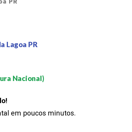
oa PR
da Lagoa PR
ra Nacional)​
do!
ntal em poucos minutos.