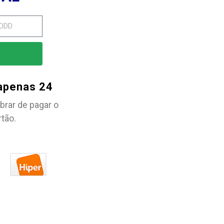
 apenas 24
brar de pagar o
rtão.