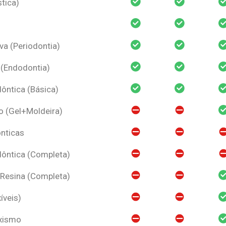
tica)
va (Periodontia)
 (Endodontia)
ntica (Básica)
o (Gel+Moldeira)
nticas
ôntica (Completa)
 Resina (Completa)
íveis)
uxismo