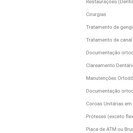
Restaurações (Dentís
Cirurgias
Tratamento de gengi
Tratamento de canal
Documentação ortodô
Clareamento Dentári
Manutenções Ortodô
Documentação ortod
Coroas Unitárias em
Próteses (exceto flex
Placa de ATM ou Br