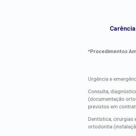
Carência
*Procedimentos Ami
*Procedimentos Ami
Urgência e emergênc
Consulta, diagnóstic
(documentação orto
previstos em contrat
Dentística, cirurgia
ortodontia (instalaçã