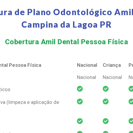
ura de Plano Odontológico Amil
Campina da Lagoa PR
Cobertura Amil Dental Pessoa Física​
tal Pessoa Física
Nacional
Criança
P
tal Pessoa Física
Nacional
Criança
P
Nacional
Nacional
N
ticos
va (limpeza e aplicação de