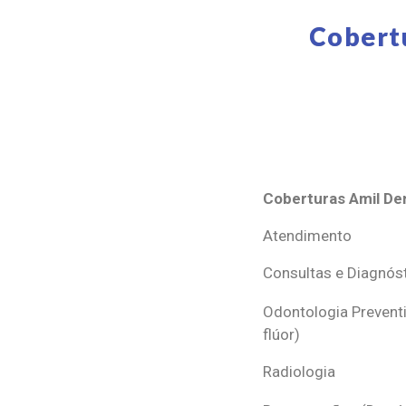
Cobert
Coberturas Amil Den
Coberturas Amil Den
Atendimento
Consultas e Diagnós
Odontologia Preventi
flúor)
Radiologia