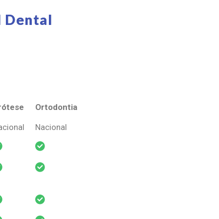
 Dental
rótese
Ortodontia
rótese
Ortodontia
acional
Nacional