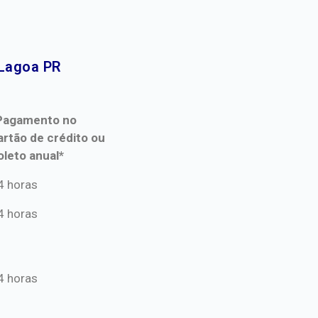
Lagoa PR​
Pagamento no
artão de crédito ou
oleto anual*
Pagamento no
4 horas
artão de crédito ou
4 horas
oleto anual*
4 horas