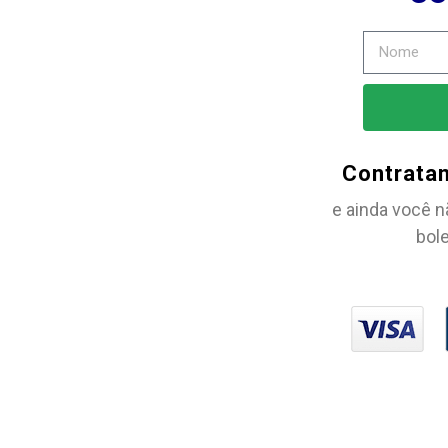
Contrata
e ainda você n
bole