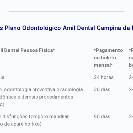
s Plano Odontológico Amil Dental Campina da 
l Dental Pessoa Física*
*Pagamento
*
no boleto
c
mensal*
b
l Dental Pessoa Física*
*Pagamento
*
ia
24 horas
2
no boleto
c
o, odontologia preventiva e radiologia
30 dias
2
mensal*
b
dôntica e demais procedimentos
o)
s e disfunções temporo mandilar,
90 dias
2
o de aparelho fixo)