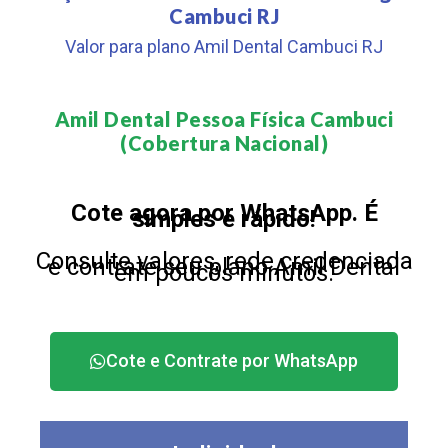
Cambuci RJ
Valor para plano Amil Dental Cambuci RJ
Amil Dental Pessoa Física Cambuci
(Cobertura Nacional)​
Cote agora por WhatsApp. É
simples e rápido!
Consulte valores, rede credenciada
e contrate seu plano Amil Dental
em poucos minutos.
Cote e Contrate por WhatsApp