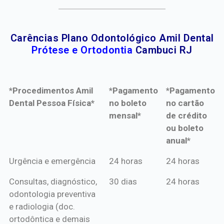
Carências Plano Odontológico Amil Dental
Prótese e Ortodontia
Cambuci RJ
*Procedimentos Amil
*Pagamento
*Pagamento
Dental Pessoa Física*
no boleto
no cartão
mensal*
de crédito
ou boleto
anual*
*Procedimentos Amil
*Pagamento
*Pagamento
Urgência e emergência
24 horas
24 horas
Dental Pessoa Física*
no boleto
no cartão
Consultas, diagnóstico,
30 dias
24 horas
mensal*
de crédito
odontologia preventiva
ou boleto
e radiologia (doc.
anual*
ortodôntica e demais