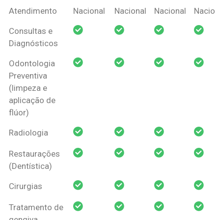
Coberturas
Nacional
Criança
Prótese
Ortodo
Atendimento
Nacional
Nacional
Nacional
Nacion
Amil Dental
Consultas e
Pessoa Física
Diagnósticos
Odontologia
Preventiva
(limpeza e
aplicação de
flúor)
Radiologia
Restaurações
(Dentística)
Cirurgias
Tratamento de
gengiva