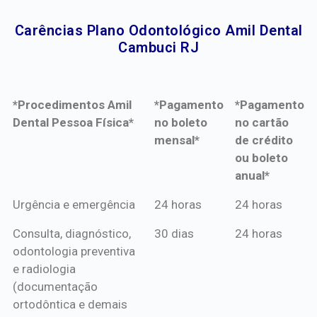
Carências Plano Odontológico Amil Dental
Cambuci RJ​
*Procedimentos Amil
*Pagamento
*Pagamento
Dental Pessoa Física*
no boleto
no cartão
mensal*
de crédito
ou boleto
anual*
*Procedimentos Amil
*Pagamento
*Pagamento
Urgência e emergência
24 horas
24 horas
Dental Pessoa Física*
no boleto
no cartão
Consulta, diagnóstico,
30 dias
24 horas
mensal*
de crédito
odontologia preventiva
ou boleto
e radiologia
anual*
(documentação
ortodôntica e demais