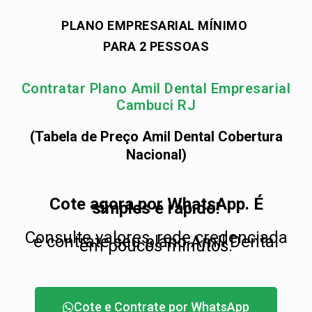
PLANO EMPRESARIAL MÍNIMO
PARA 2 PESSOAS
Contratar Plano Amil Dental Empresarial
Cambuci RJ
(Tabela de Preço Amil Dental Cobertura
Nacional)
Cote agora por WhatsApp. É
simples e rápido!
Consulte valores, rede credenciada
e contrate seu plano Amil Dental
em poucos minutos.
Cote e Contrate por WhatsApp