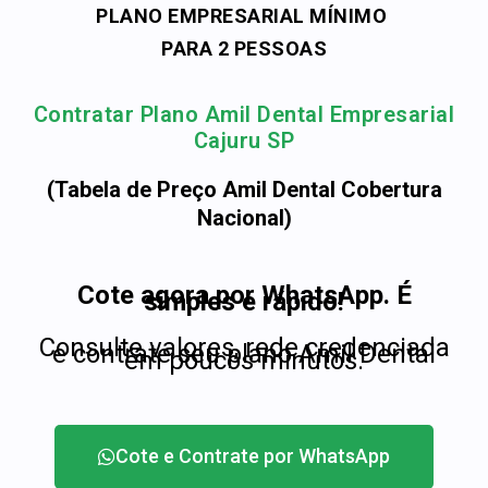
PLANO EMPRESARIAL MÍNIMO
PARA 2 PESSOAS
Contratar Plano Amil Dental Empresarial
Cajuru SP
(Tabela de Preço Amil Dental Cobertura
Nacional)
Cote agora por WhatsApp. É
simples e rápido!
Consulte valores, rede credenciada
e contrate seu plano Amil Dental
em poucos minutos.
Cote e Contrate por WhatsApp