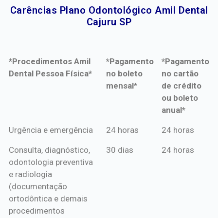
Carências Plano Odontológico Amil Dental
Cajuru SP​
*Procedimentos Amil
*Pagamento
*Pagamento
Dental Pessoa Física*
no boleto
no cartão
mensal*
de crédito
ou boleto
anual*
*Procedimentos Amil
*Pagamento
*Pagamento
Urgência e emergência
24 horas
24 horas
Dental Pessoa Física*
no boleto
no cartão
Consulta, diagnóstico,
30 dias
24 horas
mensal*
de crédito
odontologia preventiva
ou boleto
e radiologia
anual*
(documentação
ortodôntica e demais
procedimentos