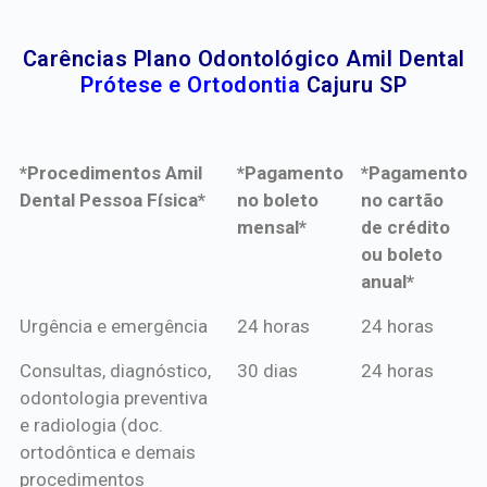
Carências Plano Odontológico Amil Dental
Prótese e Ortodontia
Cajuru SP
*Procedimentos Amil
*Pagamento
*Pagamento
Dental Pessoa Física*
no boleto
no cartão
mensal*
de crédito
ou boleto
anual*
*Procedimentos Amil
*Pagamento
*Pagamento
Urgência e emergência
24 horas
24 horas
Dental Pessoa Física*
no boleto
no cartão
Consultas, diagnóstico,
30 dias
24 horas
mensal*
de crédito
odontologia preventiva
ou boleto
e radiologia (doc.
anual*
ortodôntica e demais
procedimentos