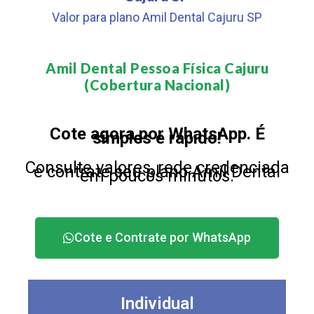
Valor para plano Amil Dental Cajuru SP
Amil Dental Pessoa Física Cajuru
(Cobertura Nacional)​
Cote agora por WhatsApp. É
simples e rápido!
Consulte valores, rede credenciada
e contrate seu plano Amil Dental
em poucos minutos.
Cote e Contrate por WhatsApp
Individual