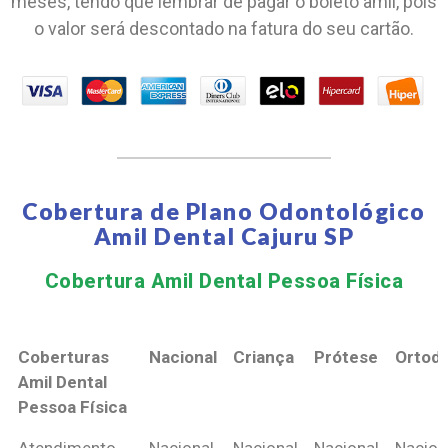
meses, tendo que lembrar de pagar o boleto amil, pois
o valor será descontado na fatura do seu cartão.
Cobertura de Plano Odontológico
Amil Dental Cajuru SP
Cobertura Amil Dental Pessoa Física​
Coberturas
Nacional
Criança
Prótese
Ortodo
Amil Dental
Pessoa Física
Coberturas
Nacional
Criança
Prótese
Ortodo
Atendimento
Nacional
Nacional
Nacional
Nacion