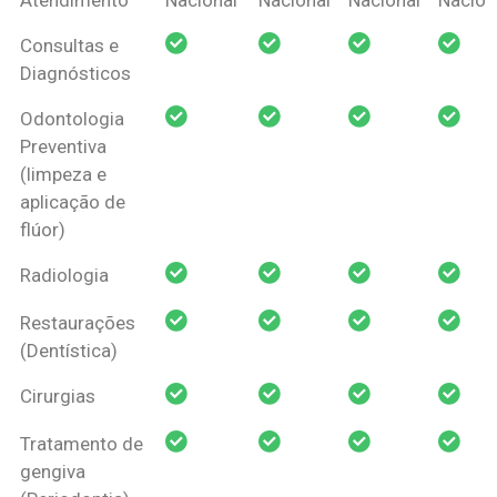
Amil Dental
Consultas e
Pessoa Física
Diagnósticos
Odontologia
Preventiva
(limpeza e
aplicação de
flúor)
Radiologia
Restaurações
(Dentística)
Cirurgias
Tratamento de
gengiva