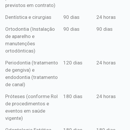
previstos em contrato)
Dentística e cirurgias
90 dias
24 horas
Ortodontia (Instalação
90 dias
90 dias
de aparelho e
manutenções
ortodônticas)
Periodontia (tratamento
120 dias
24 horas
de gengiva) e
endodontia (tratamento
de canal)
Próteses (conforme Rol
180 dias
24 horas
de procedimentos e
eventos em saúde
vigente)
Odontologia Estética
180 dias
180 dias