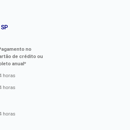
SP​
Pagamento no
artão de crédito ou
oleto anual*
Pagamento no
4 horas
artão de crédito ou
4 horas
oleto anual*
4 horas