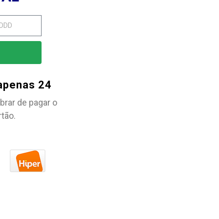
 apenas 24
brar de pagar o
rtão.