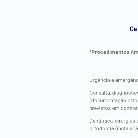
Ca
*Procedimentos Ami
*Procedimentos Ami
Urgência e emergênc
Consulta, diagnóstic
(documentação orto
previstos em contrat
Dentística, cirurgia
ortodontia (instalaçã