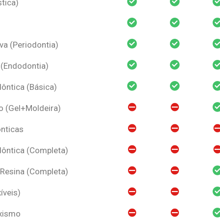
tica)
va (Periodontia)
 (Endodontia)
ntica (Básica)
o (Gel+Moldeira)
nticas
ôntica (Completa)
 Resina (Completa)
íveis)
uxismo