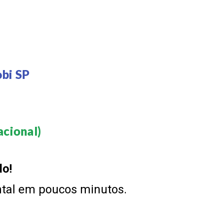
bi SP
cional)​
do!
ntal em poucos minutos.