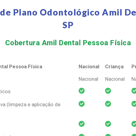
de Plano Odontológico Amil De
SP
Cobertura Amil Dental Pessoa Física​
tal Pessoa Física
Nacional
Criança
P
tal Pessoa Física
Nacional
Criança
P
Nacional
Nacional
N
ticos
va (limpeza e aplicação de