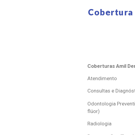
Cobertura 
Coberturas Amil Den
Coberturas Amil Den
Atendimento
Consultas e Diagnós
Odontologia Preventi
flúor)
Radiologia