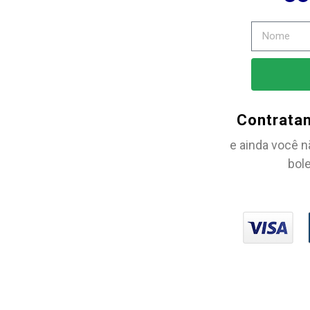
Contrata
e ainda você n
bole