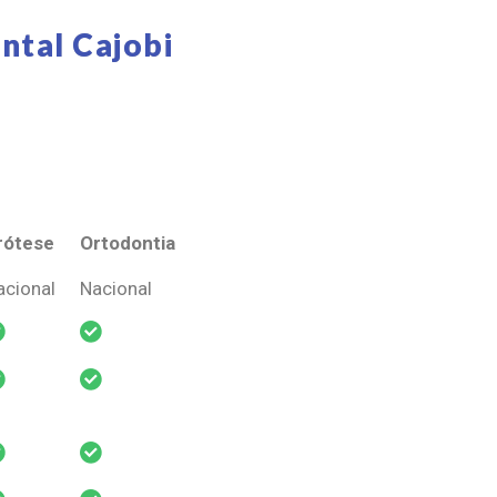
ntal Cajobi
rótese
Ortodontia
rótese
Ortodontia
acional
Nacional