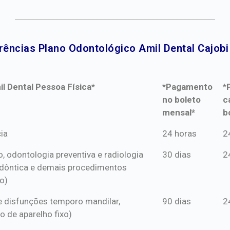
rências Plano Odontológico Amil Dental Cajobi 
l Dental Pessoa Física*
*Pagamento
*
no boleto
c
mensal*
b
l Dental Pessoa Física*
*Pagamento
*
ia
24 horas
2
no boleto
c
o, odontologia preventiva e radiologia
30 dias
2
mensal*
b
dôntica e demais procedimentos
o)
s e disfunções temporo mandilar,
90 dias
2
o de aparelho fixo)