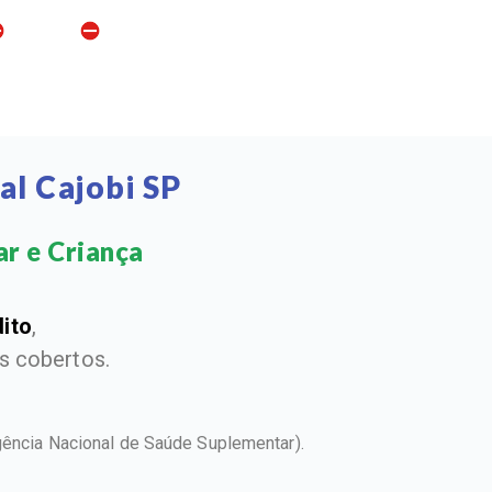
al Cajobi SP
r e Criança​
dito
,
 cobertos.
gência Nacional de Saúde Suplementar).