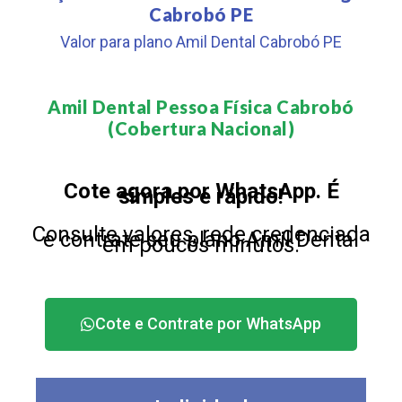
Cabrobó PE
Valor para plano Amil Dental Cabrobó PE
Amil Dental Pessoa Física Cabrobó
(Cobertura Nacional)​
Cote agora por WhatsApp. É
simples e rápido!
Consulte valores, rede credenciada
e contrate seu plano Amil Dental
em poucos minutos.
Cote e Contrate por WhatsApp