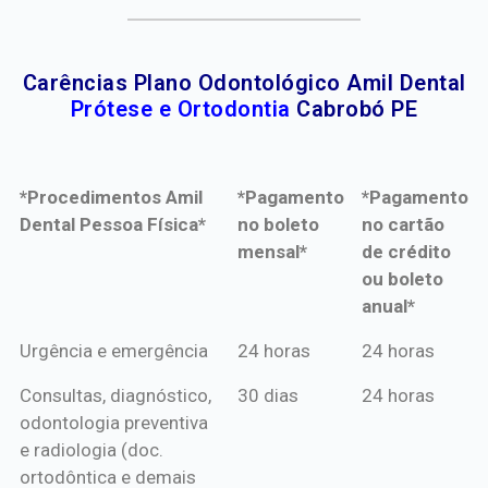
Carências Plano Odontológico Amil Dental
Prótese e Ortodontia
Cabrobó PE
*Procedimentos Amil
*Pagamento
*Pagamento
Dental Pessoa Física*
no boleto
no cartão
mensal*
de crédito
ou boleto
anual*
*Procedimentos Amil
*Pagamento
*Pagamento
Urgência e emergência
24 horas
24 horas
Dental Pessoa Física*
no boleto
no cartão
Consultas, diagnóstico,
30 dias
24 horas
mensal*
de crédito
odontologia preventiva
ou boleto
e radiologia (doc.
anual*
ortodôntica e demais