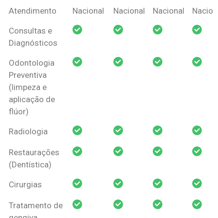
Coberturas
Nacional
Criança
Prótese
Ortodo
Atendimento
Nacional
Nacional
Nacional
Nacion
Amil Dental
Consultas e
Pessoa Física
Diagnósticos
Odontologia
Preventiva
(limpeza e
aplicação de
flúor)
Radiologia
Restaurações
(Dentística)
Cirurgias
Tratamento de
gengiva