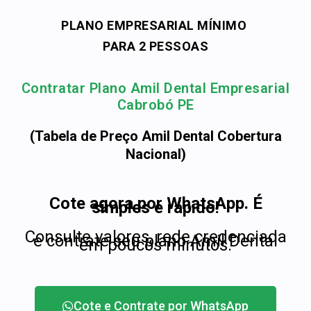
PLANO EMPRESARIAL MÍNIMO
PARA 2 PESSOAS
Contratar Plano Amil Dental Empresarial
Cabrobó PE
(Tabela de Preço Amil Dental Cobertura
Nacional)
Cote agora por WhatsApp. É
simples e rápido!
Consulte valores, rede credenciada
e contrate seu plano Amil Dental
em poucos minutos.
Cote e Contrate por WhatsApp