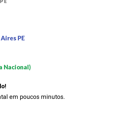
 PE
 Aires PE
 Nacional)​
do!
ntal em poucos minutos.