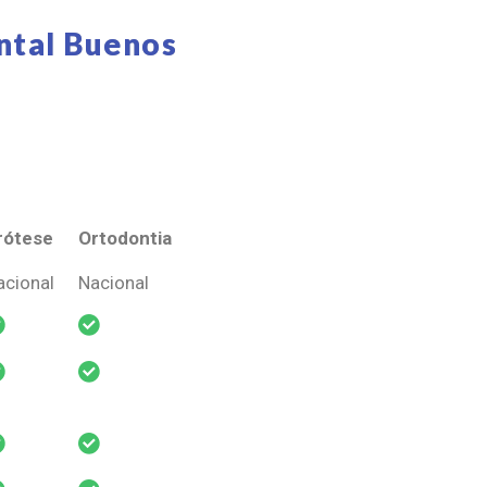
ntal Buenos
rótese
Ortodontia
rótese
Ortodontia
acional
Nacional