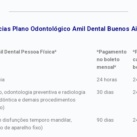
ias Plano Odontológico Amil Dental Buenos Ai
l Dental Pessoa Física*
*Pagamento
*
no boleto
c
mensal*
b
l Dental Pessoa Física*
*Pagamento
*
ia
24 horas
2
no boleto
c
o, odontologia preventiva e radiologia
30 dias
2
mensal*
b
dôntica e demais procedimentos
o)
s e disfunções temporo mandilar,
90 dias
2
o de aparelho fixo)