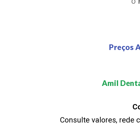
O
Preços A
Amil Denta
Co
Consulte valores, rede