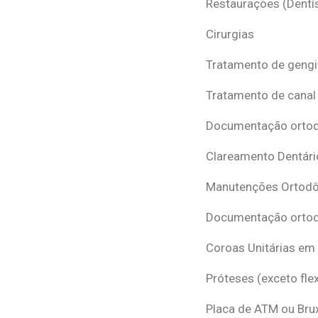
Restaurações (Dentís
Cirurgias
Tratamento de gengi
Tratamento de canal
Documentação ortodô
Clareamento Dentári
Manutenções Ortodô
Documentação ortod
Coroas Unitárias em
Próteses (exceto flex
Placa de ATM ou Br