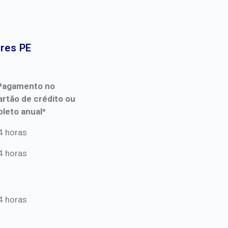
res PE​
Pagamento no
artão de crédito ou
oleto anual*
Pagamento no
4 horas
artão de crédito ou
4 horas
oleto anual*
4 horas