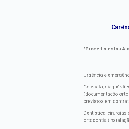
Carênc
*Procedimentos Ami
*Procedimentos Ami
Urgência e emergênc
Consulta, diagnóstic
(documentação orto
previstos em contrat
Dentística, cirurgia
ortodontia (instalaçã