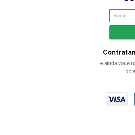
Contrata
e ainda você n
bole