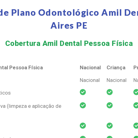
de Plano Odontológico Amil De
Aires PE
Cobertura Amil Dental Pessoa Física​
tal Pessoa Física
Nacional
Criança
P
tal Pessoa Física
Nacional
Criança
P
Nacional
Nacional
N
ticos
va (limpeza e aplicação de