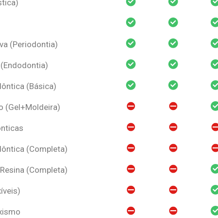
tica)
va (Periodontia)
 (Endodontia)
ntica (Básica)
o (Gel+Moldeira)
nticas
ôntica (Completa)
 Resina (Completa)
íveis)
uxismo