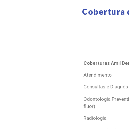
Cobertura 
Coberturas Amil Den
Coberturas Amil Den
Atendimento
Consultas e Diagnós
Odontologia Preventi
flúor)
Radiologia