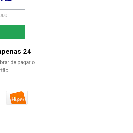
 apenas 24
brar de pagar o
rtão.