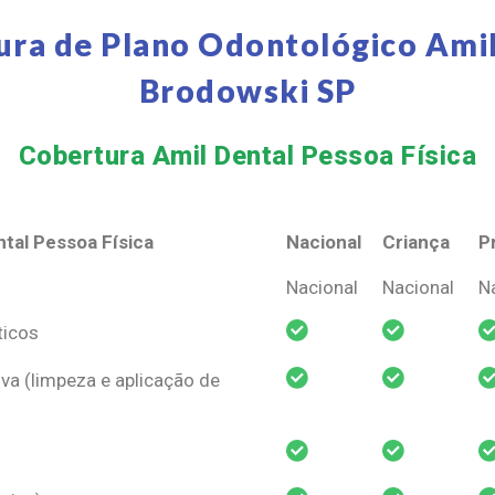
ura de Plano Odontológico Amil
Brodowski SP
Cobertura Amil Dental Pessoa Física​
tal Pessoa Física
Nacional
Criança
P
tal Pessoa Física
Nacional
Criança
P
Nacional
Nacional
N
ticos
va (limpeza e aplicação de