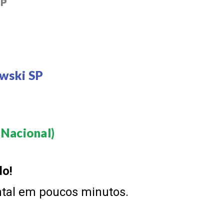
SP
wski SP
Nacional)​
do!
ntal em poucos minutos.