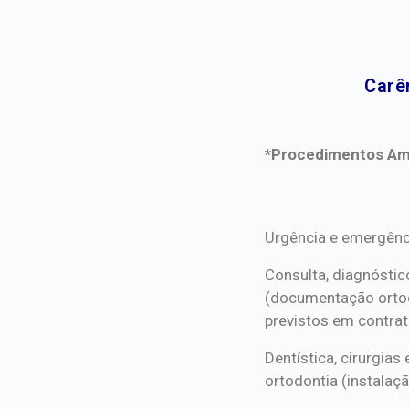
Carê
*Procedimentos Ami
*Procedimentos Ami
Urgência e emergênc
Consulta, diagnóstic
(documentação orto
previstos em contrat
Dentística, cirurgia
ortodontia (instalaçã