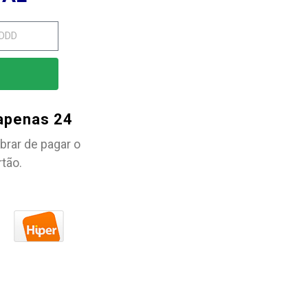
 apenas 24
brar de pagar o
rtão.