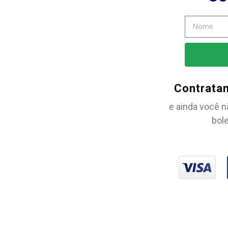
Contrata
e ainda você n
bole