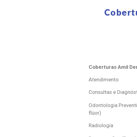
Cobert
Coberturas Amil Den
Coberturas Amil Den
Atendimento
Consultas e Diagnós
Odontologia Preventi
flúor)
Radiologia