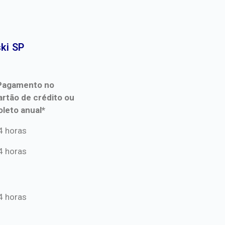
i SP​
Pagamento no
artão de crédito ou
oleto anual*
Pagamento no
4 horas
artão de crédito ou
4 horas
oleto anual*
4 horas