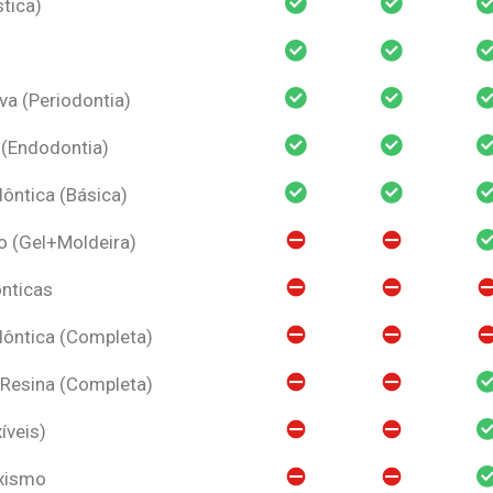
tica)
va (Periodontia)
 (Endodontia)
ntica (Básica)
o (Gel+Moldeira)
nticas
ôntica (Completa)
 Resina (Completa)
íveis)
uxismo