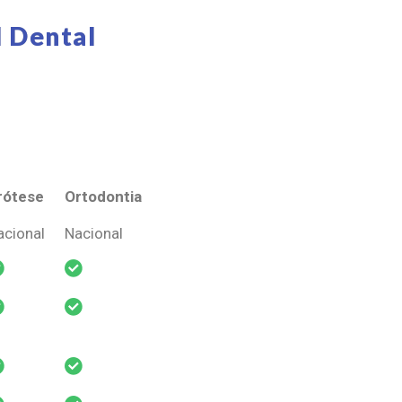
 Dental
rótese
Ortodontia
rótese
Ortodontia
acional
Nacional