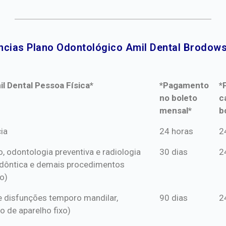
ncias Plano Odontológico Amil Dental Brodowsk
l Dental Pessoa Física*
*Pagamento
*
no boleto
c
mensal*
b
l Dental Pessoa Física*
*Pagamento
*
ia
24 horas
2
no boleto
c
o, odontologia preventiva e radiologia
30 dias
2
mensal*
b
dôntica e demais procedimentos
o)
s e disfunções temporo mandilar,
90 dias
2
o de aparelho fixo)