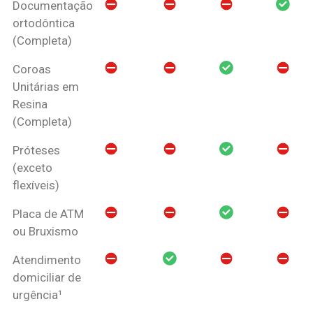
Documentação
ortodôntica
(Completa)
Coroas
Unitárias em
Resina
(Completa)
Próteses
(exceto
flexíveis)
Placa de ATM
ou Bruxismo
Atendimento
domiciliar de
urgência¹