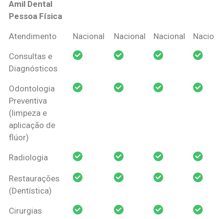
Amil Dental
Pessoa Física
Coberturas
Nacional
Criança
Prótese
Ortodo
Atendimento
Nacional
Nacional
Nacional
Nacion
Amil Dental
Consultas e
Pessoa Física
Diagnósticos
Odontologia
Preventiva
(limpeza e
aplicação de
flúor)
Radiologia
Restaurações
(Dentística)
Cirurgias