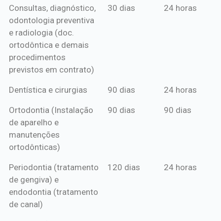
Consultas, diagnóstico,
30 dias
24 horas
mensal*
de crédito
odontologia preventiva
ou boleto
e radiologia (doc.
anual*
ortodôntica e demais
procedimentos
previstos em contrato)
Dentística e cirurgias
90 dias
24 horas
Ortodontia (Instalação
90 dias
90 dias
de aparelho e
manutenções
ortodônticas)
Periodontia (tratamento
120 dias
24 horas
de gengiva) e
endodontia (tratamento
de canal)