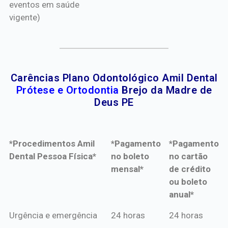
eventos em saúde
vigente)
Carências Plano Odontológico Amil Dental
Prótese e Ortodontia
Brejo da Madre de
Deus PE
*Procedimentos Amil
*Pagamento
*Pagamento
Dental Pessoa Física*
no boleto
no cartão
mensal*
de crédito
ou boleto
anual*
*Procedimentos Amil
*Pagamento
*Pagamento
Urgência e emergência
24 horas
24 horas
Dental Pessoa Física*
no boleto
no cartão