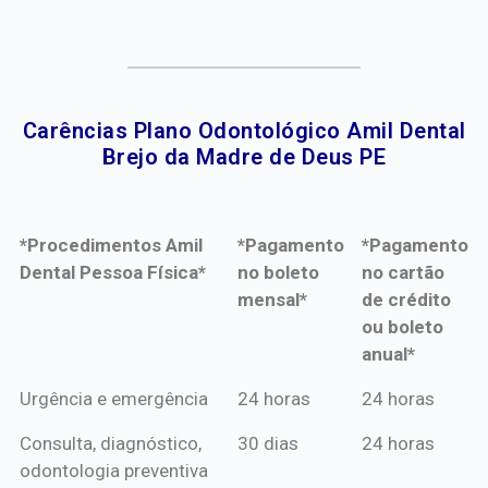
Carências Plano Odontológico Amil Dental
Brejo da Madre de Deus PE​
*Procedimentos Amil
*Pagamento
*Pagamento
Dental Pessoa Física*
no boleto
no cartão
mensal*
de crédito
ou boleto
anual*
*Procedimentos Amil
*Pagamento
*Pagamento
Urgência e emergência
24 horas
24 horas
Dental Pessoa Física*
no boleto
no cartão
Consulta, diagnóstico,
30 dias
24 horas
mensal*
de crédito
odontologia preventiva
ou boleto