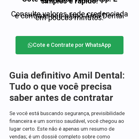
simples e rápido!
Consulte valores, rede credenciada
e contrate seu plano Amil Dental
em poucos minutos.
Cote e Contrate por WhatsApp
Guia definitivo Amil Dental:
Tudo o que você precisa
saber antes de contratar
Se você está buscando segurança, previsibilidade
financeira e um sorriso saudável, você chegou ao
lugar certo. Este não é apenas um resumo de
vendas; é um dossiê completo sobre como