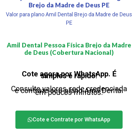
Brejo da Madre de Deus PE
Valor para plano Amil Dental Brejo da Madre de Deus
PE
Amil Dental Pessoa Física Brejo da Madre
de Deus (Cobertura Nacional)​
Cote agora por WhatsApp. É
simples e rápido!
Consulte valores, rede credenciada
e contrate seu plano Amil Dental
em poucos minutos.
Cote e Contrate por WhatsApp