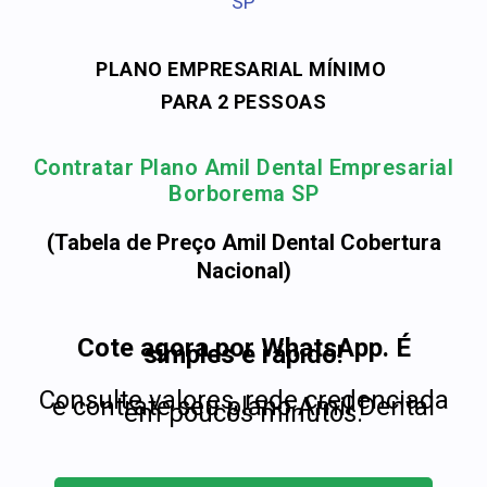
SP
PLANO EMPRESARIAL MÍNIMO
PARA 2 PESSOAS
Contratar Plano Amil Dental Empresarial
Borborema SP
(Tabela de Preço Amil Dental Cobertura
Nacional)
Cote agora por WhatsApp. É
simples e rápido!
Consulte valores, rede credenciada
e contrate seu plano Amil Dental
em poucos minutos.