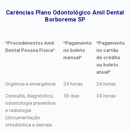
Carências Plano Odontológico Amil Dental
Borborema SP​
*Procedimentos Amil
*Pagamento
*Pagamento
Dental Pessoa Física*
no boleto
no cartão
mensal*
de crédito
ou boleto
anual*
*Procedimentos Amil
*Pagamento
*Pagamento
Urgência e emergência
24 horas
24 horas
Dental Pessoa Física*
no boleto
no cartão
Consulta, diagnóstico,
30 dias
24 horas
mensal*
de crédito
odontologia preventiva
ou boleto
e radiologia
anual*
(documentação
ortodôntica e demais