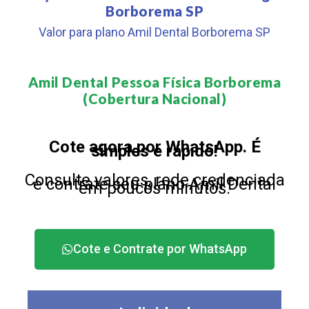
Borborema SP
Valor para plano Amil Dental Borborema SP
Amil Dental Pessoa Física Borborema
(Cobertura Nacional)​
Cote agora por WhatsApp. É
simples e rápido!
Consulte valores, rede credenciada
e contrate seu plano Amil Dental
em poucos minutos.
Cote e Contrate por WhatsApp