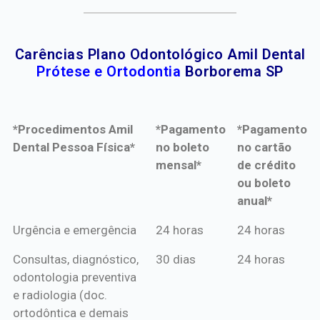
Carências Plano Odontológico Amil Dental
Prótese e Ortodontia
Borborema SP
*Procedimentos Amil
*Pagamento
*Pagamento
Dental Pessoa Física*
no boleto
no cartão
mensal*
de crédito
ou boleto
anual*
*Procedimentos Amil
*Pagamento
*Pagamento
Urgência e emergência
24 horas
24 horas
Dental Pessoa Física*
no boleto
no cartão
Consultas, diagnóstico,
30 dias
24 horas
mensal*
de crédito
odontologia preventiva
ou boleto
e radiologia (doc.
anual*
ortodôntica e demais