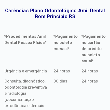
Carências Plano Odontológico Amil Dental
Bom Princípio RS​
*Procedimentos Amil
*Pagamento
*Pagamento
Dental Pessoa Física*
no boleto
no cartão
mensal*
de crédito
ou boleto
anual*
*Procedimentos Amil
*Pagamento
*Pagamento
Urgência e emergência
24 horas
24 horas
Dental Pessoa Física*
no boleto
no cartão
Consulta, diagnóstico,
30 dias
24 horas
mensal*
de crédito
odontologia preventiva
ou boleto
e radiologia
anual*
(documentação
ortodôntica e demais