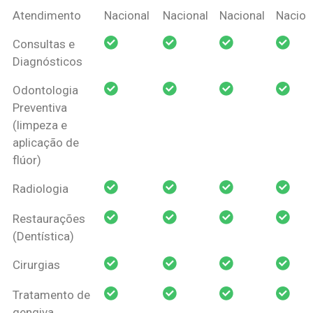
Coberturas
Nacional
Criança
Prótese
Ortodo
Atendimento
Nacional
Nacional
Nacional
Nacion
Amil Dental
Consultas e
Pessoa Física
Diagnósticos
Odontologia
Preventiva
(limpeza e
aplicação de
flúor)
Radiologia
Restaurações
(Dentística)
Cirurgias
Tratamento de
gengiva