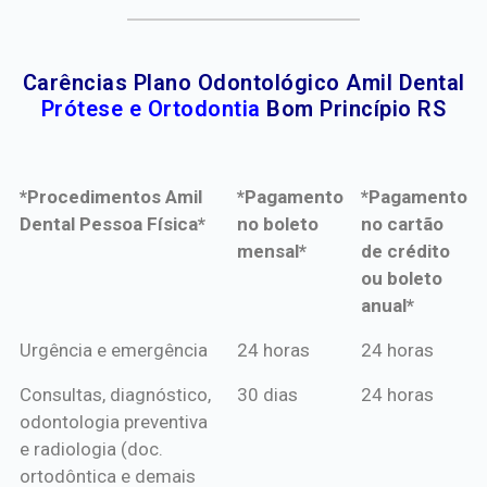
Carências Plano Odontológico Amil Dental
Prótese e Ortodontia
Bom Princípio RS
*Procedimentos Amil
*Pagamento
*Pagamento
Dental Pessoa Física*
no boleto
no cartão
mensal*
de crédito
ou boleto
anual*
*Procedimentos Amil
*Pagamento
*Pagamento
Urgência e emergência
24 horas
24 horas
Dental Pessoa Física*
no boleto
no cartão
Consultas, diagnóstico,
30 dias
24 horas
mensal*
de crédito
odontologia preventiva
ou boleto
e radiologia (doc.
anual*
ortodôntica e demais