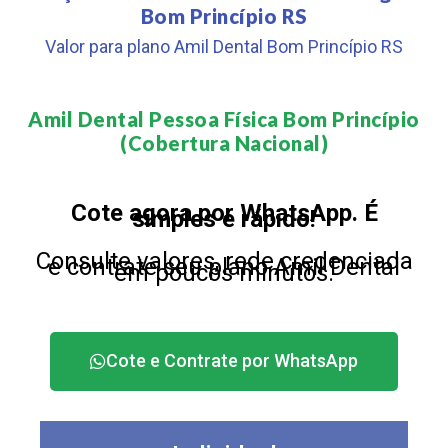
Bom Princípio RS
Valor para plano Amil Dental Bom Princípio RS
Amil Dental Pessoa Física Bom Princípio
(Cobertura Nacional)​
Cote agora por WhatsApp. É
simples e rápido!
Consulte valores, rede credenciada
e contrate seu plano Amil Dental
em poucos minutos.
Cote e Contrate por WhatsApp