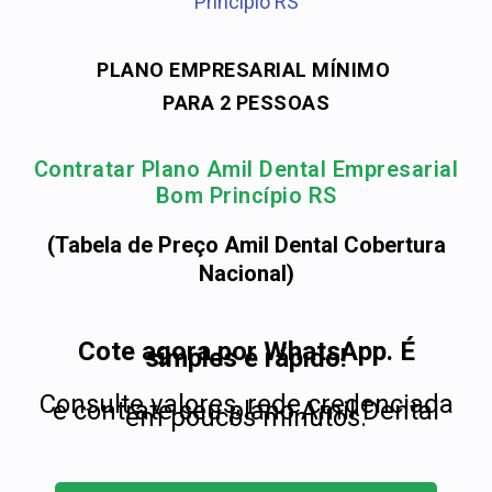
Princípio RS
PLANO EMPRESARIAL MÍNIMO
PARA 2 PESSOAS
Contratar Plano Amil Dental Empresarial
Bom Princípio RS
(Tabela de Preço Amil Dental Cobertura
Nacional)
Cote agora por WhatsApp. É
simples e rápido!
Consulte valores, rede credenciada
e contrate seu plano Amil Dental
em poucos minutos.