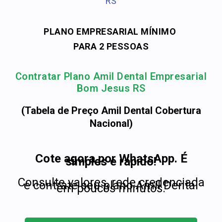
RS
PLANO EMPRESARIAL MÍNIMO
PARA 2 PESSOAS
Contratar Plano Amil Dental Empresarial
Bom Jesus RS
(Tabela de Preço Amil Dental Cobertura
Nacional)
Cote agora por WhatsApp. É
simples e rápido!
Consulte valores, rede credenciada
e contrate seu plano Amil Dental
em poucos minutos.