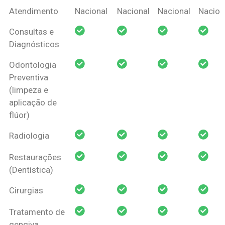
Coberturas
Nacional
Criança
Prótese
Ortodo
Atendimento
Nacional
Nacional
Nacional
Nacion
Amil Dental
Consultas e
Pessoa Física
Diagnósticos
Odontologia
Preventiva
(limpeza e
aplicação de
flúor)
Radiologia
Restaurações
(Dentística)
Cirurgias
Tratamento de
gengiva