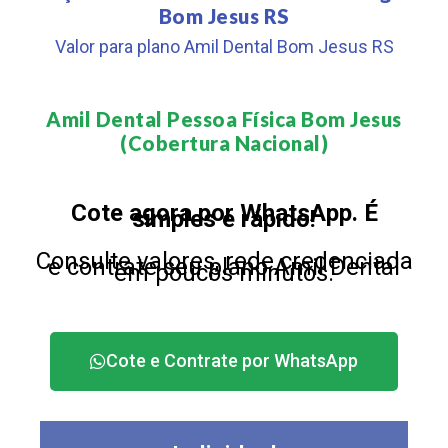
Bom Jesus RS
Valor para plano Amil Dental Bom Jesus RS
Amil Dental Pessoa Física Bom Jesus
(Cobertura Nacional)​
Cote agora por WhatsApp. É
simples e rápido!
Consulte valores, rede credenciada
e contrate seu plano Amil Dental
em poucos minutos.
Cote e Contrate por WhatsApp