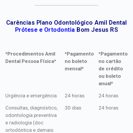
Carências Plano Odontológico Amil Dental
Prótese e Ortodontia
Bom Jesus RS
*Procedimentos Amil
*Pagamento
*Pagamento
Dental Pessoa Física*
no boleto
no cartão
mensal*
de crédito
ou boleto
anual*
*Procedimentos Amil
*Pagamento
*Pagamento
Urgência e emergência
24 horas
24 horas
Dental Pessoa Física*
no boleto
no cartão
Consultas, diagnóstico,
30 dias
24 horas
mensal*
de crédito
odontologia preventiva
ou boleto
e radiologia (doc.
anual*
ortodôntica e demais