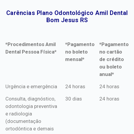
Carências Plano Odontológico Amil Dental
Bom Jesus RS​
*Procedimentos Amil
*Pagamento
*Pagamento
Dental Pessoa Física*
no boleto
no cartão
mensal*
de crédito
ou boleto
anual*
*Procedimentos Amil
*Pagamento
*Pagamento
Urgência e emergência
24 horas
24 horas
Dental Pessoa Física*
no boleto
no cartão
Consulta, diagnóstico,
30 dias
24 horas
mensal*
de crédito
odontologia preventiva
ou boleto
e radiologia
anual*
(documentação
ortodôntica e demais