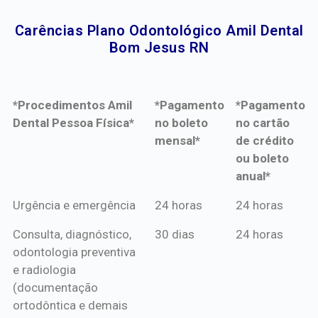
Carências Plano Odontológico Amil Dental
Bom Jesus RN​
*Procedimentos Amil
*Pagamento
*Pagamento
Dental Pessoa Física*
no boleto
no cartão
mensal*
de crédito
ou boleto
anual*
*Procedimentos Amil
*Pagamento
*Pagamento
Urgência e emergência
24 horas
24 horas
Dental Pessoa Física*
no boleto
no cartão
Consulta, diagnóstico,
30 dias
24 horas
mensal*
de crédito
odontologia preventiva
ou boleto
e radiologia
anual*
(documentação
ortodôntica e demais