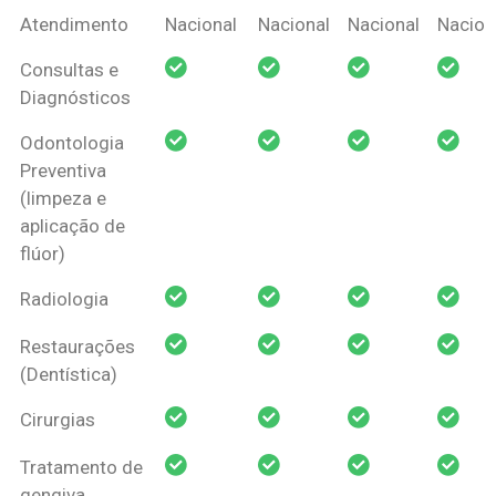
Coberturas
Nacional
Criança
Prótese
Ortodo
Atendimento
Nacional
Nacional
Nacional
Nacion
Amil Dental
Consultas e
Pessoa Física
Diagnósticos
Odontologia
Preventiva
(limpeza e
aplicação de
flúor)
Radiologia
Restaurações
(Dentística)
Cirurgias
Tratamento de
gengiva