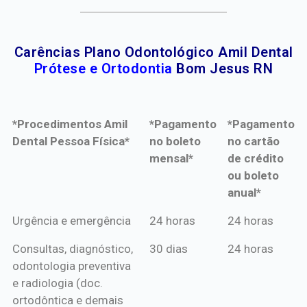
Carências Plano Odontológico Amil Dental
Prótese e Ortodontia
Bom Jesus RN
*Procedimentos Amil
*Pagamento
*Pagamento
Dental Pessoa Física*
no boleto
no cartão
mensal*
de crédito
ou boleto
anual*
*Procedimentos Amil
*Pagamento
*Pagamento
Urgência e emergência
24 horas
24 horas
Dental Pessoa Física*
no boleto
no cartão
Consultas, diagnóstico,
30 dias
24 horas
mensal*
de crédito
odontologia preventiva
ou boleto
e radiologia (doc.
anual*
ortodôntica e demais