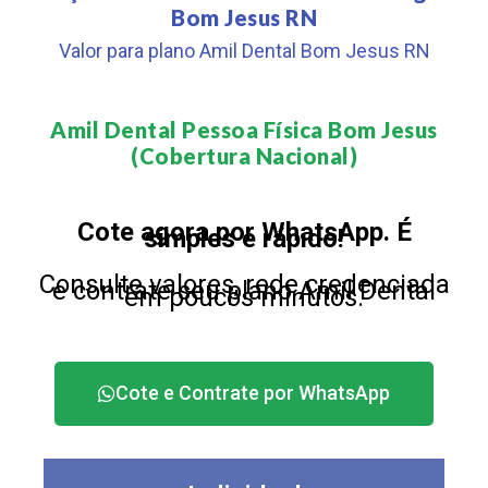
Bom Jesus RN
Valor para plano Amil Dental Bom Jesus RN
Amil Dental Pessoa Física Bom Jesus
(Cobertura Nacional)​
Cote agora por WhatsApp. É
simples e rápido!
Consulte valores, rede credenciada
e contrate seu plano Amil Dental
em poucos minutos.
Cote e Contrate por WhatsApp