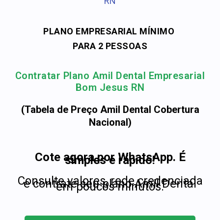
RN
PLANO EMPRESARIAL MÍNIMO
PARA 2 PESSOAS
Contratar Plano Amil Dental Empresarial
Bom Jesus RN
(Tabela de Preço Amil Dental Cobertura
Nacional)
Cote agora por WhatsApp. É
simples e rápido!
Consulte valores, rede credenciada
e contrate seu plano Amil Dental
em poucos minutos.