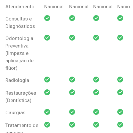
Coberturas
Nacional
Criança
Prótese
Ortodo
Atendimento
Nacional
Nacional
Nacional
Nacion
Amil Dental
Consultas e
Pessoa Física
Diagnósticos
Odontologia
Preventiva
(limpeza e
aplicação de
flúor)
Radiologia
Restaurações
(Dentística)
Cirurgias
Tratamento de
gengiva