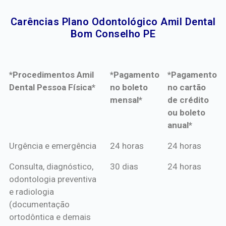
Carências Plano Odontológico Amil Dental
Bom Conselho PE​
*Procedimentos Amil
*Pagamento
*Pagamento
Dental Pessoa Física*
no boleto
no cartão
mensal*
de crédito
ou boleto
anual*
*Procedimentos Amil
*Pagamento
*Pagamento
Urgência e emergência
24 horas
24 horas
Dental Pessoa Física*
no boleto
no cartão
Consulta, diagnóstico,
30 dias
24 horas
mensal*
de crédito
odontologia preventiva
ou boleto
e radiologia
anual*
(documentação
ortodôntica e demais