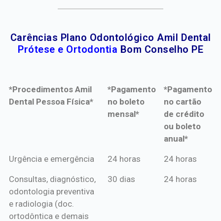
Carências Plano Odontológico Amil Dental
Prótese e Ortodontia
Bom Conselho PE
*Procedimentos Amil
*Pagamento
*Pagamento
Dental Pessoa Física*
no boleto
no cartão
mensal*
de crédito
ou boleto
anual*
*Procedimentos Amil
*Pagamento
*Pagamento
Urgência e emergência
24 horas
24 horas
Dental Pessoa Física*
no boleto
no cartão
Consultas, diagnóstico,
30 dias
24 horas
mensal*
de crédito
odontologia preventiva
ou boleto
e radiologia (doc.
anual*
ortodôntica e demais