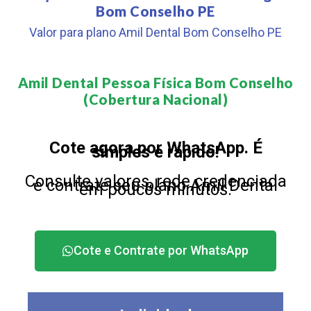
Bom Conselho PE
Valor para plano Amil Dental Bom Conselho PE
Amil Dental Pessoa Física Bom Conselho
(Cobertura Nacional)​
Cote agora por WhatsApp. É
simples e rápido!
Consulte valores, rede credenciada
e contrate seu plano Amil Dental
em poucos minutos.
Cote e Contrate por WhatsApp