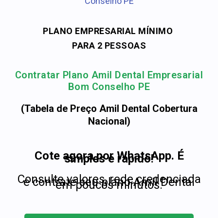
Conselho PE
PLANO EMPRESARIAL MÍNIMO
PARA 2 PESSOAS
Contratar Plano Amil Dental Empresarial
Bom Conselho PE
(Tabela de Preço Amil Dental Cobertura
Nacional)
Cote agora por WhatsApp. É
simples e rápido!
Consulte valores, rede credenciada
e contrate seu plano Amil Dental
em poucos minutos.