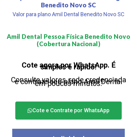
Benedito Novo SC
Valor para plano Amil Dental Benedito Novo SC
Amil Dental Pessoa Física Benedito Novo
(Cobertura Nacional)​
Cote agora por WhatsApp. É
simples e rápido!
Consulte valores, rede credenciada
e contrate seu plano Amil Dental
em poucos minutos.
Cote e Contrate por WhatsApp