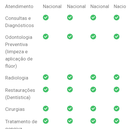
Coberturas
Nacional
Criança
Prótese
Ortodo
Atendimento
Nacional
Nacional
Nacional
Nacion
Amil Dental
Consultas e
Pessoa Física
Diagnósticos
Odontologia
Preventiva
(limpeza e
aplicação de
flúor)
Radiologia
Restaurações
(Dentística)
Cirurgias
Tratamento de
gengiva