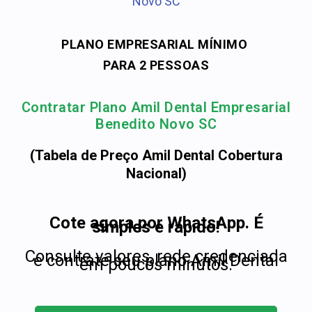
Novo SC
PLANO EMPRESARIAL MÍNIMO
PARA 2 PESSOAS
Contratar Plano Amil Dental Empresarial
Benedito Novo SC
(Tabela de Preço Amil Dental Cobertura
Nacional)
Cote agora por WhatsApp. É
simples e rápido!
Consulte valores, rede credenciada
e contrate seu plano Amil Dental
em poucos minutos.