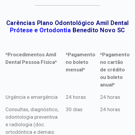
Carências Plano Odontológico Amil Dental
Prótese e Ortodontia
Benedito Novo SC
*Procedimentos Amil
*Pagamento
*Pagamento
Dental Pessoa Física*
no boleto
no cartão
mensal*
de crédito
ou boleto
anual*
*Procedimentos Amil
*Pagamento
*Pagamento
Urgência e emergência
24 horas
24 horas
Dental Pessoa Física*
no boleto
no cartão
Consultas, diagnóstico,
30 dias
24 horas
mensal*
de crédito
odontologia preventiva
ou boleto
e radiologia (doc.
anual*
ortodôntica e demais