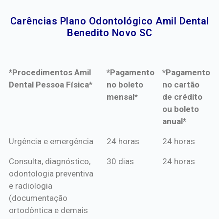
Carências Plano Odontológico Amil Dental
Benedito Novo SC​
*Procedimentos Amil
*Pagamento
*Pagamento
Dental Pessoa Física*
no boleto
no cartão
mensal*
de crédito
ou boleto
anual*
*Procedimentos Amil
*Pagamento
*Pagamento
Urgência e emergência
24 horas
24 horas
Dental Pessoa Física*
no boleto
no cartão
Consulta, diagnóstico,
30 dias
24 horas
mensal*
de crédito
odontologia preventiva
ou boleto
e radiologia
anual*
(documentação
ortodôntica e demais