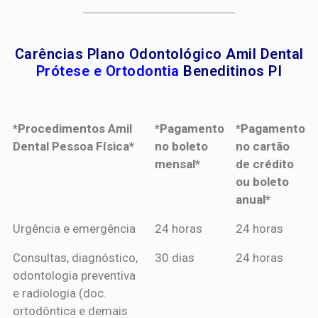
Carências Plano Odontológico Amil Dental
Prótese e Ortodontia
Beneditinos PI
*Procedimentos Amil
*Pagamento
*Pagamento
Dental Pessoa Física*
no boleto
no cartão
mensal*
de crédito
ou boleto
anual*
*Procedimentos Amil
*Pagamento
*Pagamento
Urgência e emergência
24 horas
24 horas
Dental Pessoa Física*
no boleto
no cartão
Consultas, diagnóstico,
30 dias
24 horas
mensal*
de crédito
odontologia preventiva
ou boleto
e radiologia (doc.
anual*
ortodôntica e demais