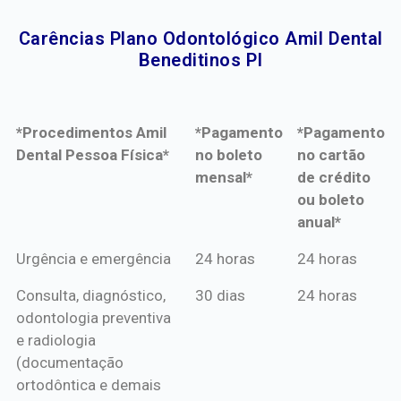
Carências Plano Odontológico Amil Dental
Beneditinos PI​
*Procedimentos Amil
*Pagamento
*Pagamento
Dental Pessoa Física*
no boleto
no cartão
mensal*
de crédito
ou boleto
anual*
*Procedimentos Amil
*Pagamento
*Pagamento
Urgência e emergência
24 horas
24 horas
Dental Pessoa Física*
no boleto
no cartão
Consulta, diagnóstico,
30 dias
24 horas
mensal*
de crédito
odontologia preventiva
ou boleto
e radiologia
anual*
(documentação
ortodôntica e demais