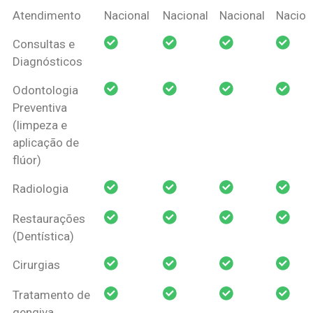
Coberturas
Nacional
Criança
Prótese
Ortodo
Atendimento
Nacional
Nacional
Nacional
Nacion
Amil Dental
Consultas e
Pessoa Física
Diagnósticos
Odontologia
Preventiva
(limpeza e
aplicação de
flúor)
Radiologia
Restaurações
(Dentística)
Cirurgias
Tratamento de
gengiva