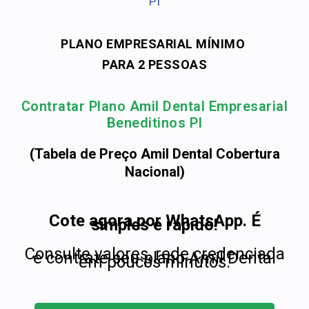
PI
PLANO EMPRESARIAL MÍNIMO
PARA 2 PESSOAS
Contratar Plano Amil Dental Empresarial
Beneditinos PI
(Tabela de Preço Amil Dental Cobertura
Nacional)
Cote agora por WhatsApp. É
simples e rápido!
Consulte valores, rede credenciada
e contrate seu plano Amil Dental
em poucos minutos.