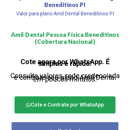
Beneditinos PI
Valor para plano Amil Dental Beneditinos PI
Amil Dental Pessoa Física Beneditinos
(Cobertura Nacional)​
Cote agora por WhatsApp. É
simples e rápido!
Consulte valores, rede credenciada
e contrate seu plano Amil Dental
em poucos minutos.
Cote e Contrate por WhatsApp