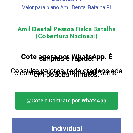
Valor para plano Amil Dental Batalha PI
Amil Dental Pessoa Física Batalha
(Cobertura Nacional)​
Cote agora por WhatsApp. É
simples e rápido!
Consulte valores, rede credenciada
e contrate seu plano Amil Dental
em poucos minutos.
Cote e Contrate por WhatsApp
Individual