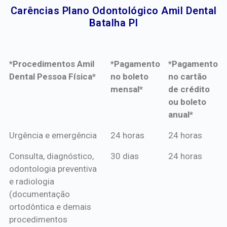
Carências Plano Odontológico Amil Dental
Batalha PI​
*Procedimentos Amil
*Pagamento
*Pagamento
Dental Pessoa Física*
no boleto
no cartão
mensal*
de crédito
ou boleto
anual*
*Procedimentos Amil
*Pagamento
*Pagamento
Urgência e emergência
24 horas
24 horas
Dental Pessoa Física*
no boleto
no cartão
Consulta, diagnóstico,
30 dias
24 horas
mensal*
de crédito
odontologia preventiva
ou boleto
e radiologia
anual*
(documentação
ortodôntica e demais
procedimentos