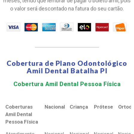
meses, tendo que lembrar de pagar o boleto amil, pois
o valor será descontado na fatura do seu cartão.
Cobertura de Plano Odontológico
Amil Dental Batalha PI
Cobertura Amil Dental Pessoa Física​
Coberturas
Nacional
Criança
Prótese
Ortodo
Amil Dental
Pessoa Física
Coberturas
Nacional
Criança
Prótese
Ortodo
Atendimento
Nacional
Nacional
Nacional
Nacion