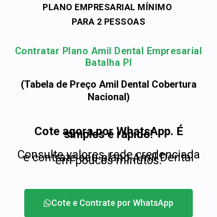
PLANO EMPRESARIAL MÍNIMO
PARA 2 PESSOAS
Contratar Plano Amil Dental Empresarial
Batalha PI
(Tabela de Preço Amil Dental Cobertura
Nacional)
Cote agora por WhatsApp. É
simples e rápido!
Consulte valores, rede credenciada
e contrate seu plano Amil Dental
em poucos minutos.
Cote e Contrate por WhatsApp