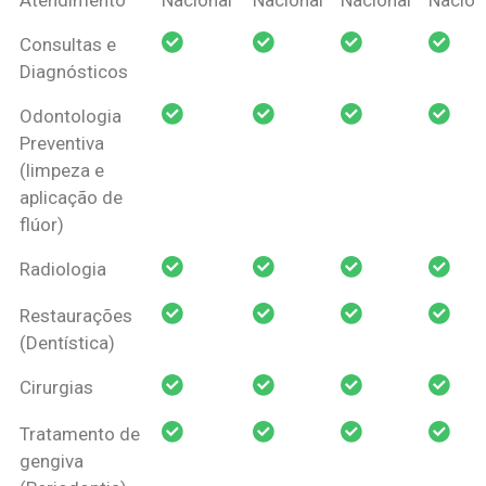
Amil Dental
Consultas e
Pessoa Física
Diagnósticos
Odontologia
Preventiva
(limpeza e
aplicação de
flúor)
Radiologia
Restaurações
(Dentística)
Cirurgias
Tratamento de
gengiva