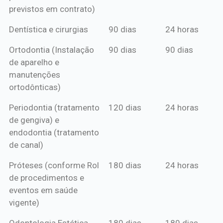
previstos em contrato)
Dentística e cirurgias
90 dias
24 horas
Ortodontia (Instalação
90 dias
90 dias
de aparelho e
manutenções
ortodônticas)
Periodontia (tratamento
120 dias
24 horas
de gengiva) e
endodontia (tratamento
de canal)
Próteses (conforme Rol
180 dias
24 horas
de procedimentos e
eventos em saúde
vigente)
Odontologia Estética
180 dias
180 dias