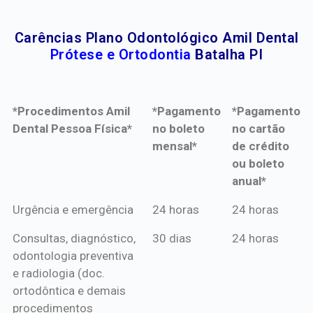
Carências Plano Odontológico Amil Dental
Prótese e Ortodontia
Batalha PI
*Procedimentos Amil
*Pagamento
*Pagamento
Dental Pessoa Física*
no boleto
no cartão
mensal*
de crédito
ou boleto
anual*
*Procedimentos Amil
*Pagamento
*Pagamento
Urgência e emergência
24 horas
24 horas
Dental Pessoa Física*
no boleto
no cartão
Consultas, diagnóstico,
30 dias
24 horas
mensal*
de crédito
odontologia preventiva
ou boleto
e radiologia (doc.
anual*
ortodôntica e demais
procedimentos