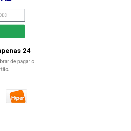
 apenas 24
brar de pagar o
rtão.