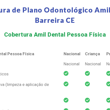
ura de Plano Odontológico Amil
Barreira CE
Cobertura Amil Dental Pessoa Física​
tal Pessoa Física
Nacional
Criança
P
tal Pessoa Física
Nacional
Criança
P
Nacional
Nacional
N
ticos
va (limpeza e aplicação de