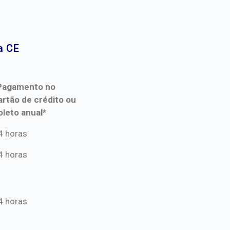
 CE​
Pagamento no
artão de crédito ou
oleto anual*
Pagamento no
4 horas
artão de crédito ou
4 horas
oleto anual*
4 horas