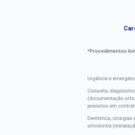
Car
*Procedimentos Ami
*Procedimentos Ami
Urgência e emergênc
Consulta, diagnóstic
(documentação orto
previstos em contrat
Dentística, cirurgia
ortodontia (instalaçã