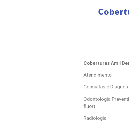
Cobert
Coberturas Amil Den
Coberturas Amil Den
Atendimento
Consultas e Diagnós
Odontologia Preventi
flúor)
Radiologia