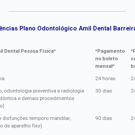
ências Plano Odontológico Amil Dental Barreira
l Dental Pessoa Física*
*Pagamento
*
no boleto
c
mensal*
b
l Dental Pessoa Física*
*Pagamento
*
ia
24 horas
2
no boleto
c
o, odontologia preventiva e radiologia
30 dias
2
mensal*
b
dôntica e demais procedimentos
o)
s e disfunções temporo mandilar,
90 dias
2
o de aparelho fixo)