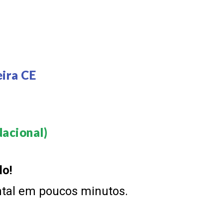
E
ira CE
acional)​
do!
ntal em poucos minutos.