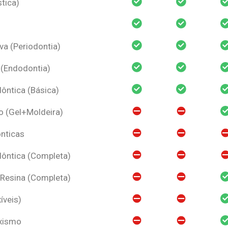
tica)
va (Periodontia)
 (Endodontia)
ntica (Básica)
o (Gel+Moldeira)
nticas
ôntica (Completa)
 Resina (Completa)
íveis)
uxismo