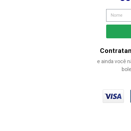
Contrata
e ainda você n
bole