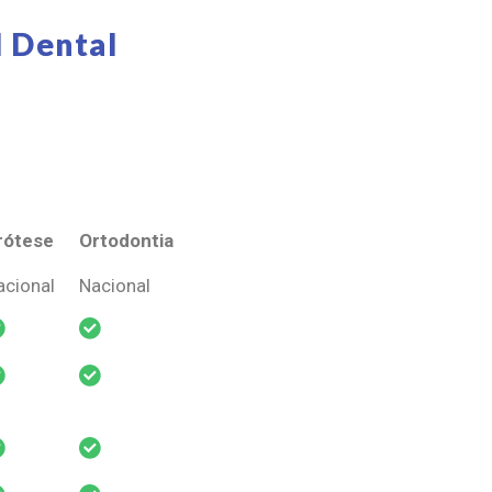
 Dental
rótese
Ortodontia
rótese
Ortodontia
acional
Nacional