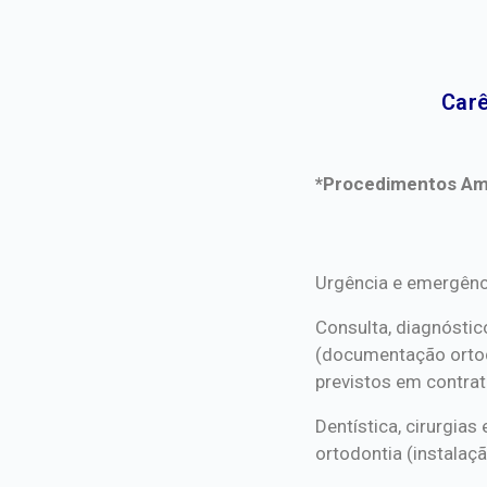
Carê
*Procedimentos Ami
*Procedimentos Ami
Urgência e emergênc
Consulta, diagnóstic
(documentação orto
previstos em contrat
Dentística, cirurgia
ortodontia (instalaçã