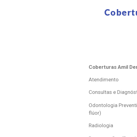
Cobert
Coberturas Amil Den
Coberturas Amil Den
Atendimento
Consultas e Diagnós
Odontologia Preventi
flúor)
Radiologia