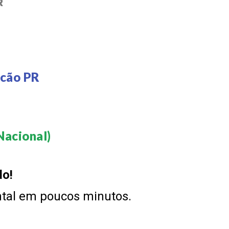
R
acão PR
acional)​
do!
ntal em poucos minutos.