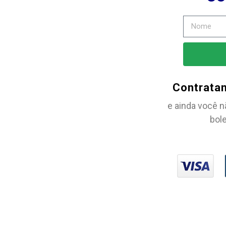
Contrata
e ainda você n
bole