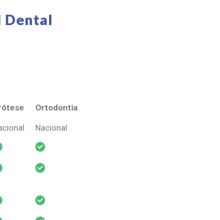
 Dental
rótese
Ortodontia
rótese
Ortodontia
acional
Nacional