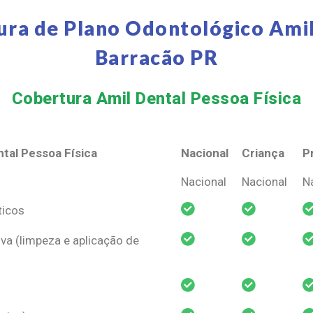
ura de Plano Odontológico Amil
Barracão PR
Cobertura Amil Dental Pessoa Física​
tal Pessoa Física
Nacional
Criança
P
tal Pessoa Física
Nacional
Criança
P
Nacional
Nacional
N
ticos
va (limpeza e aplicação de