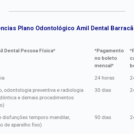
ncias Plano Odontológico Amil Dental Barracã
l Dental Pessoa Física*
*Pagamento
*
no boleto
c
mensal*
b
l Dental Pessoa Física*
*Pagamento
*
ia
24 horas
2
no boleto
c
o, odontologia preventiva e radiologia
30 dias
2
mensal*
b
dôntica e demais procedimentos
o)
s e disfunções temporo mandilar,
90 dias
2
o de aparelho fixo)