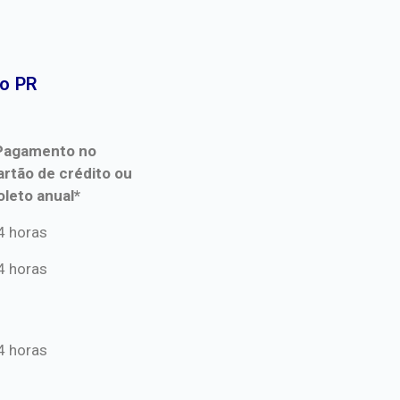
o PR​
Pagamento no
artão de crédito ou
oleto anual*
Pagamento no
4 horas
artão de crédito ou
4 horas
oleto anual*
4 horas