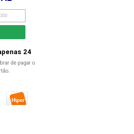
 apenas 24
brar de pagar o
rtão.