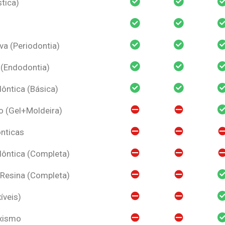
tica)
va (Periodontia)
 (Endodontia)
ntica (Básica)
o (Gel+Moldeira)
nticas
ôntica (Completa)
 Resina (Completa)
íveis)
uxismo