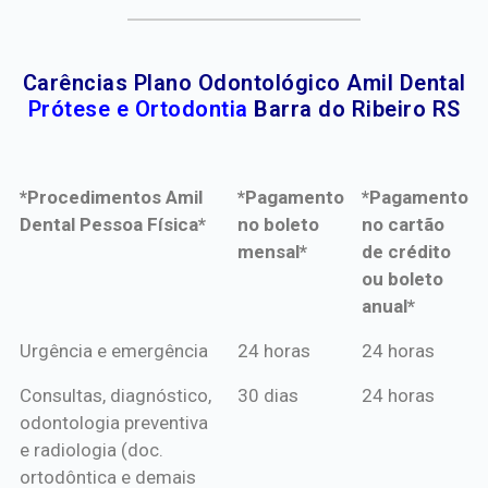
Carências Plano Odontológico Amil Dental
Prótese e Ortodontia
Barra do Ribeiro RS
*Procedimentos Amil
*Pagamento
*Pagamento
Dental Pessoa Física*
no boleto
no cartão
mensal*
de crédito
ou boleto
anual*
*Procedimentos Amil
*Pagamento
*Pagamento
Urgência e emergência
24 horas
24 horas
Dental Pessoa Física*
no boleto
no cartão
Consultas, diagnóstico,
30 dias
24 horas
mensal*
de crédito
odontologia preventiva
ou boleto
e radiologia (doc.
anual*
ortodôntica e demais