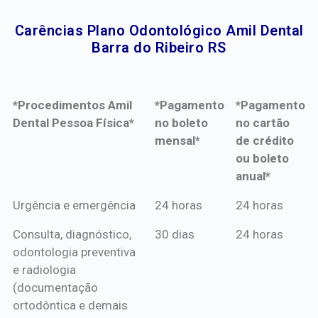
Carências Plano Odontológico Amil Dental
Barra do Ribeiro RS​
*Procedimentos Amil
*Pagamento
*Pagamento
Dental Pessoa Física*
no boleto
no cartão
mensal*
de crédito
ou boleto
anual*
*Procedimentos Amil
*Pagamento
*Pagamento
Urgência e emergência
24 horas
24 horas
Dental Pessoa Física*
no boleto
no cartão
Consulta, diagnóstico,
30 dias
24 horas
mensal*
de crédito
odontologia preventiva
ou boleto
e radiologia
anual*
(documentação
ortodôntica e demais