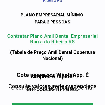
Ribeiro RS
PLANO EMPRESARIAL MÍNIMO
PARA 2 PESSOAS
Contratar Plano Amil Dental Empresarial
Barra do Ribeiro RS
(Tabela de Preço Amil Dental Cobertura
Nacional)
Cote agora por WhatsApp. É
simples e rápido!
Consulte valores, rede credenciada
e contrate seu plano Amil Dental
em poucos minutos.