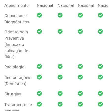
Coberturas
Nacional
Criança
Prótese
Ortodo
Atendimento
Nacional
Nacional
Nacional
Nacion
Amil Dental
Consultas e
Pessoa Física
Diagnósticos
Odontologia
Preventiva
(limpeza e
aplicação de
flúor)
Radiologia
Restaurações
(Dentística)
Cirurgias
Tratamento de
gengiva