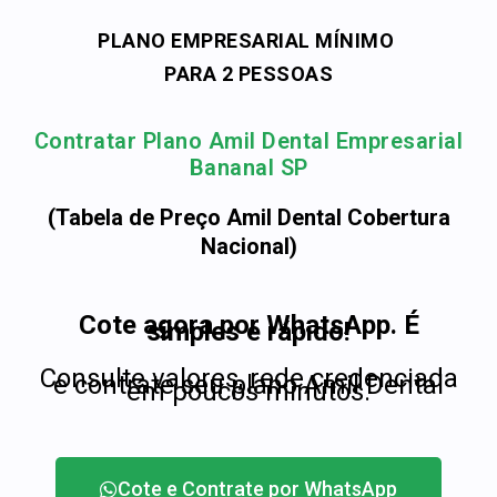
PLANO EMPRESARIAL MÍNIMO
PARA 2 PESSOAS
Contratar Plano Amil Dental Empresarial
Bananal SP
(Tabela de Preço Amil Dental Cobertura
Nacional)
Cote agora por WhatsApp. É
simples e rápido!
Consulte valores, rede credenciada
e contrate seu plano Amil Dental
em poucos minutos.
Cote e Contrate por WhatsApp