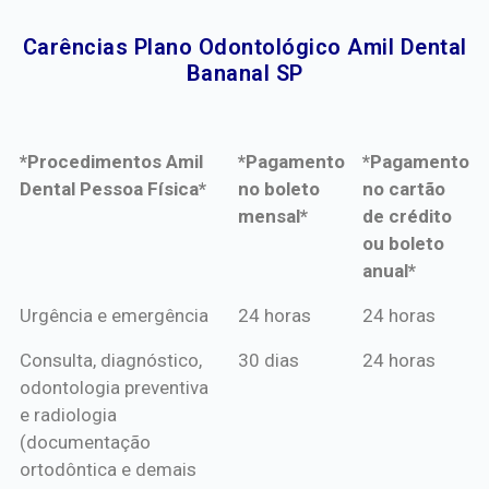
Carências Plano Odontológico Amil Dental
Bananal SP​
*Procedimentos Amil
*Pagamento
*Pagamento
Dental Pessoa Física*
no boleto
no cartão
mensal*
de crédito
ou boleto
anual*
*Procedimentos Amil
*Pagamento
*Pagamento
Urgência e emergência
24 horas
24 horas
Dental Pessoa Física*
no boleto
no cartão
Consulta, diagnóstico,
30 dias
24 horas
mensal*
de crédito
odontologia preventiva
ou boleto
e radiologia
anual*
(documentação
ortodôntica e demais