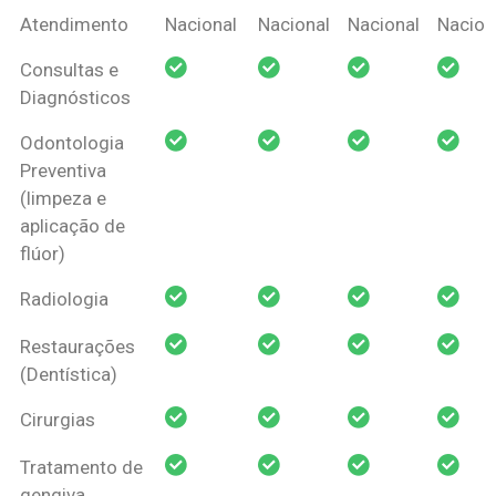
Coberturas
Nacional
Criança
Prótese
Ortodo
Atendimento
Nacional
Nacional
Nacional
Nacion
Amil Dental
Consultas e
Pessoa Física
Diagnósticos
Odontologia
Preventiva
(limpeza e
aplicação de
flúor)
Radiologia
Restaurações
(Dentística)
Cirurgias
Tratamento de
gengiva