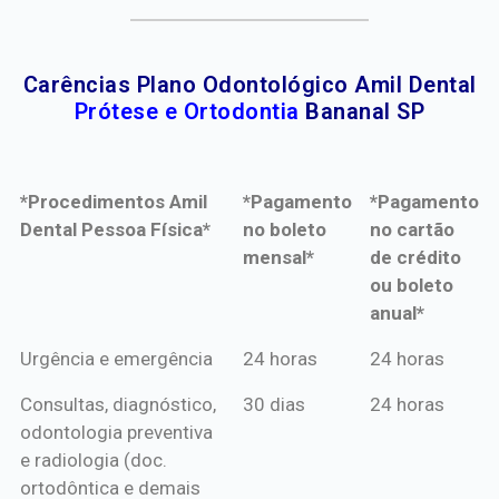
Carências Plano Odontológico Amil Dental
Prótese e Ortodontia
Bananal SP
*Procedimentos Amil
*Pagamento
*Pagamento
Dental Pessoa Física*
no boleto
no cartão
mensal*
de crédito
ou boleto
anual*
*Procedimentos Amil
*Pagamento
*Pagamento
Urgência e emergência
24 horas
24 horas
Dental Pessoa Física*
no boleto
no cartão
Consultas, diagnóstico,
30 dias
24 horas
mensal*
de crédito
odontologia preventiva
ou boleto
e radiologia (doc.
anual*
ortodôntica e demais