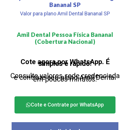
Bananal SP
Valor para plano Amil Dental Bananal SP
Amil Dental Pessoa Física Bananal
(Cobertura Nacional)​
Cote agora por WhatsApp. É
simples e rápido!
Consulte valores, rede credenciada
e contrate seu plano Amil Dental
em poucos minutos.
Cote e Contrate por WhatsApp