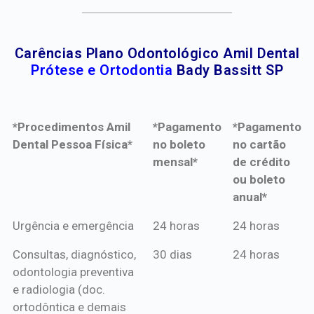
Carências Plano Odontológico Amil Dental
Prótese e Ortodontia
Bady Bassitt SP
*Procedimentos Amil
*Pagamento
*Pagamento
Dental Pessoa Física*
no boleto
no cartão
mensal*
de crédito
ou boleto
anual*
*Procedimentos Amil
*Pagamento
*Pagamento
Urgência e emergência
24 horas
24 horas
Dental Pessoa Física*
no boleto
no cartão
Consultas, diagnóstico,
30 dias
24 horas
mensal*
de crédito
odontologia preventiva
ou boleto
e radiologia (doc.
anual*
ortodôntica e demais