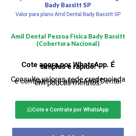
Bady Bassitt SP
Valor para plano Amil Dental Bady Bassitt SP
Amil Dental Pessoa Física Bady Bassitt
(Cobertura Nacional)​
Cote agora por WhatsApp. É
simples e rápido!
Consulte valores, rede credenciada
e contrate seu plano Amil Dental
em poucos minutos.
Cote e Contrate por WhatsApp