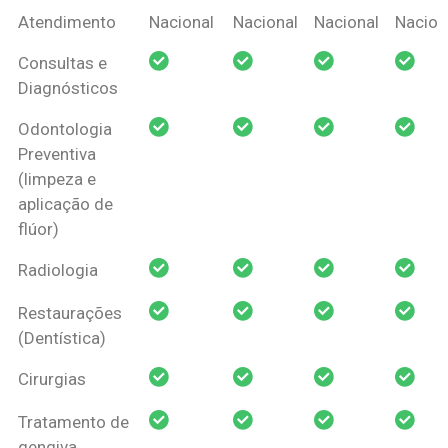
Coberturas
Nacional
Criança
Prótese
Ortodo
Atendimento
Nacional
Nacional
Nacional
Nacion
Amil Dental
Consultas e
Pessoa Física
Diagnósticos
Odontologia
Preventiva
(limpeza e
aplicação de
flúor)
Radiologia
Restaurações
(Dentística)
Cirurgias
Tratamento de
gengiva