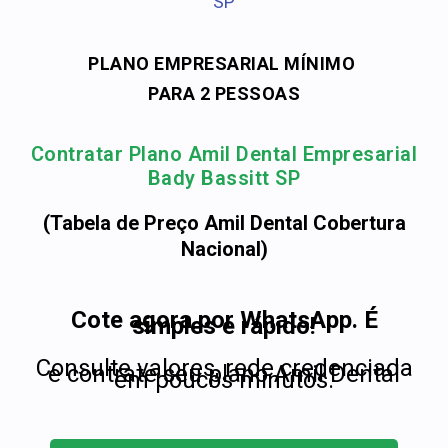
SP
PLANO EMPRESARIAL MÍNIMO
PARA 2 PESSOAS
Contratar Plano Amil Dental Empresarial
Bady Bassitt SP
(Tabela de Preço Amil Dental Cobertura
Nacional)
Cote agora por WhatsApp. É
simples e rápido!
Consulte valores, rede credenciada
e contrate seu plano Amil Dental
em poucos minutos.