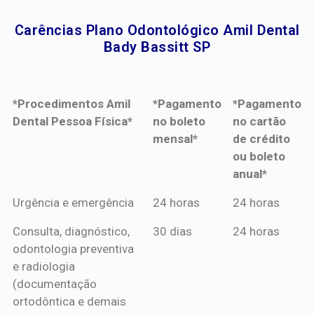
Carências Plano Odontológico Amil Dental
Bady Bassitt SP​
*Procedimentos Amil
*Pagamento
*Pagamento
Dental Pessoa Física*
no boleto
no cartão
mensal*
de crédito
ou boleto
anual*
*Procedimentos Amil
*Pagamento
*Pagamento
Urgência e emergência
24 horas
24 horas
Dental Pessoa Física*
no boleto
no cartão
Consulta, diagnóstico,
30 dias
24 horas
mensal*
de crédito
odontologia preventiva
ou boleto
e radiologia
anual*
(documentação
ortodôntica e demais