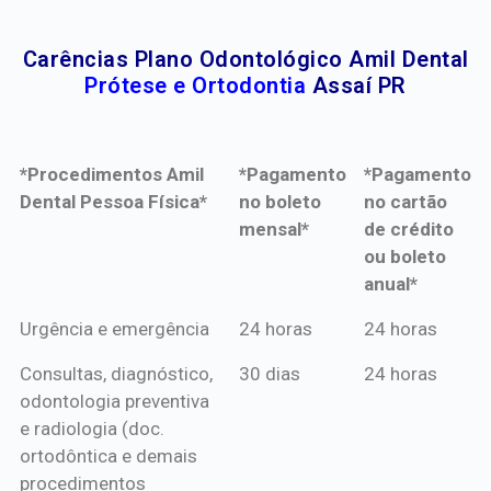
Carências Plano Odontológico Amil Dental
Prótese e Ortodontia
Assaí PR
*Procedimentos Amil
*Pagamento
*Pagamento
Dental Pessoa Física*
no boleto
no cartão
mensal*
de crédito
ou boleto
anual*
*Procedimentos Amil
*Pagamento
*Pagamento
Urgência e emergência
24 horas
24 horas
Dental Pessoa Física*
no boleto
no cartão
Consultas, diagnóstico,
30 dias
24 horas
mensal*
de crédito
odontologia preventiva
ou boleto
e radiologia (doc.
anual*
ortodôntica e demais
procedimentos