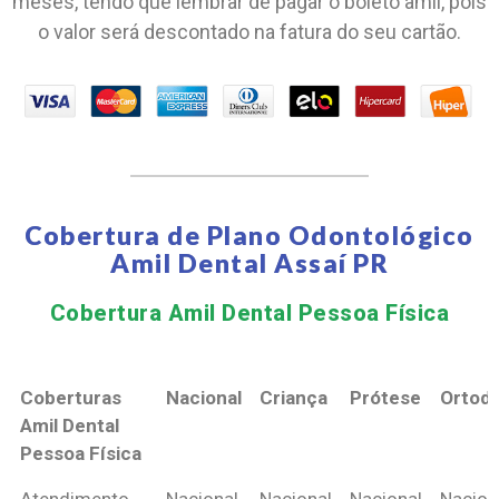
meses, tendo que lembrar de pagar o boleto amil, pois
o valor será descontado na fatura do seu cartão.
Cobertura de Plano Odontológico
Amil Dental Assaí PR
Cobertura Amil Dental Pessoa Física​
Coberturas
Nacional
Criança
Prótese
Ortodo
Amil Dental
Pessoa Física
Coberturas
Nacional
Criança
Prótese
Ortodo
Atendimento
Nacional
Nacional
Nacional
Nacion