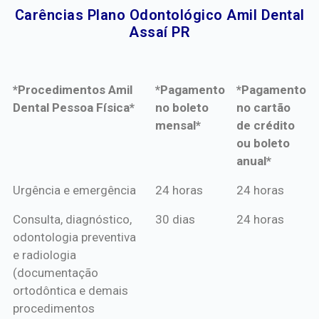
Carências Plano Odontológico Amil Dental
Assaí PR​
*Procedimentos Amil
*Pagamento
*Pagamento
Dental Pessoa Física*
no boleto
no cartão
mensal*
de crédito
ou boleto
anual*
*Procedimentos Amil
*Pagamento
*Pagamento
Urgência e emergência
24 horas
24 horas
Dental Pessoa Física*
no boleto
no cartão
Consulta, diagnóstico,
30 dias
24 horas
mensal*
de crédito
odontologia preventiva
ou boleto
e radiologia
anual*
(documentação
ortodôntica e demais
procedimentos