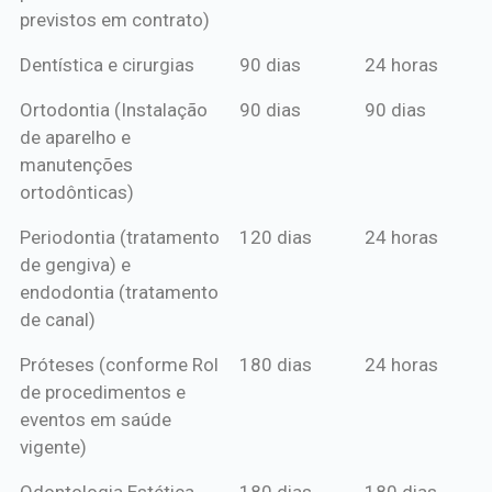
previstos em contrato)
Dentística e cirurgias
90 dias
24 horas
Ortodontia (Instalação
90 dias
90 dias
de aparelho e
manutenções
ortodônticas)
Periodontia (tratamento
120 dias
24 horas
de gengiva) e
endodontia (tratamento
de canal)
Próteses (conforme Rol
180 dias
24 horas
de procedimentos e
eventos em saúde
vigente)
Odontologia Estética
180 dias
180 dias