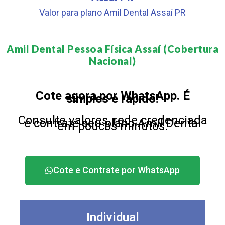
Valor para plano Amil Dental Assaí PR
Amil Dental Pessoa Física Assaí (Cobertura
Nacional)​
Cote agora por WhatsApp. É
simples e rápido!
Consulte valores, rede credenciada
e contrate seu plano Amil Dental
em poucos minutos.
Cote e Contrate por WhatsApp
Individual