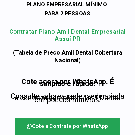
PLANO EMPRESARIAL MÍNIMO
PARA 2 PESSOAS
Contratar Plano Amil Dental Empresarial
Assaí PR
(Tabela de Preço Amil Dental Cobertura
Nacional)
Cote agora por WhatsApp. É
simples e rápido!
Consulte valores, rede credenciada
e contrate seu plano Amil Dental
em poucos minutos.
Cote e Contrate por WhatsApp