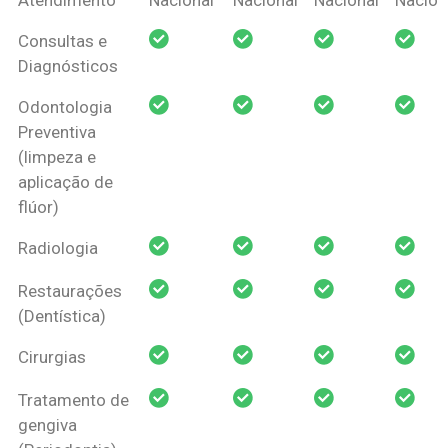
Amil Dental
Consultas e
Pessoa Física
Diagnósticos
Odontologia
Preventiva
(limpeza e
aplicação de
flúor)
Radiologia
Restaurações
(Dentística)
Cirurgias
Tratamento de
gengiva