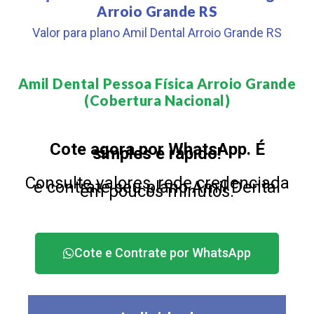
Arroio Grande RS
Valor para plano Amil Dental Arroio Grande RS
Amil Dental Pessoa Física Arroio Grande
(Cobertura Nacional)​
Cote agora por WhatsApp. É
simples e rápido!
Consulte valores, rede credenciada
e contrate seu plano Amil Dental
em poucos minutos.
Cote e Contrate por WhatsApp