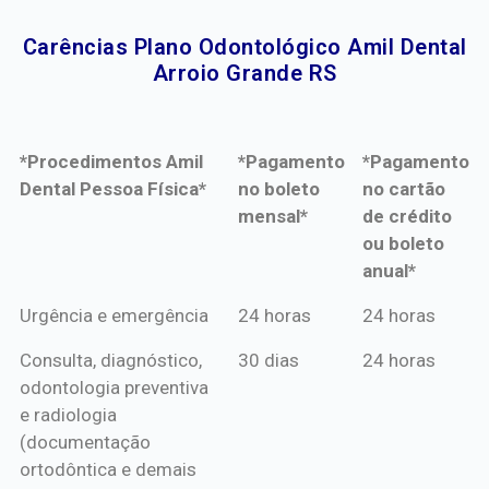
Carências Plano Odontológico Amil Dental
Arroio Grande RS​
*Procedimentos Amil
*Pagamento
*Pagamento
Dental Pessoa Física*
no boleto
no cartão
mensal*
de crédito
ou boleto
anual*
*Procedimentos Amil
*Pagamento
*Pagamento
Urgência e emergência
24 horas
24 horas
Dental Pessoa Física*
no boleto
no cartão
Consulta, diagnóstico,
30 dias
24 horas
mensal*
de crédito
odontologia preventiva
ou boleto
e radiologia
anual*
(documentação
ortodôntica e demais