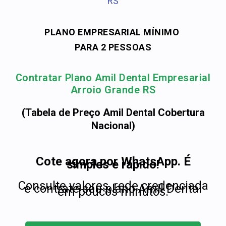
RS
PLANO EMPRESARIAL MÍNIMO
PARA 2 PESSOAS
Contratar Plano Amil Dental Empresarial
Arroio Grande RS
(Tabela de Preço Amil Dental Cobertura
Nacional)
Cote agora por WhatsApp. É
simples e rápido!
Consulte valores, rede credenciada
e contrate seu plano Amil Dental
em poucos minutos.