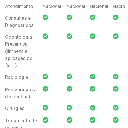
Coberturas
Nacional
Criança
Prótese
Ortodo
Atendimento
Nacional
Nacional
Nacional
Nacion
Amil Dental
Consultas e
Pessoa Física
Diagnósticos
Odontologia
Preventiva
(limpeza e
aplicação de
flúor)
Radiologia
Restaurações
(Dentística)
Cirurgias
Tratamento de
gengiva