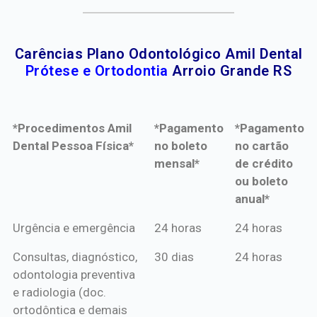
Carências Plano Odontológico Amil Dental
Prótese e Ortodontia
Arroio Grande RS
*Procedimentos Amil
*Pagamento
*Pagamento
Dental Pessoa Física*
no boleto
no cartão
mensal*
de crédito
ou boleto
anual*
*Procedimentos Amil
*Pagamento
*Pagamento
Urgência e emergência
24 horas
24 horas
Dental Pessoa Física*
no boleto
no cartão
Consultas, diagnóstico,
30 dias
24 horas
mensal*
de crédito
odontologia preventiva
ou boleto
e radiologia (doc.
anual*
ortodôntica e demais