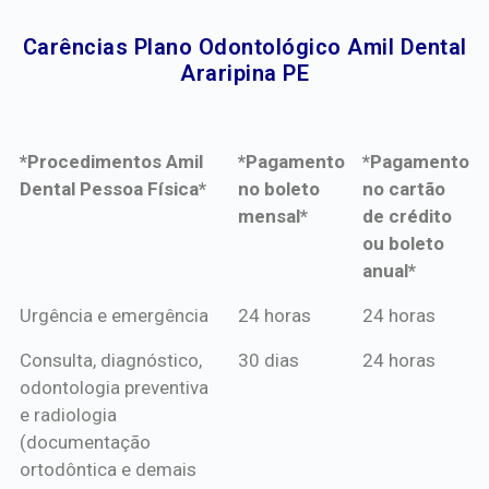
Carências Plano Odontológico Amil Dental
Araripina PE​
*Procedimentos Amil
*Pagamento
*Pagamento
Dental Pessoa Física*
no boleto
no cartão
mensal*
de crédito
ou boleto
anual*
*Procedimentos Amil
*Pagamento
*Pagamento
Urgência e emergência
24 horas
24 horas
Dental Pessoa Física*
no boleto
no cartão
Consulta, diagnóstico,
30 dias
24 horas
mensal*
de crédito
odontologia preventiva
ou boleto
e radiologia
anual*
(documentação
ortodôntica e demais