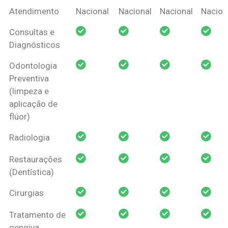
Coberturas
Nacional
Criança
Prótese
Ortodo
Atendimento
Nacional
Nacional
Nacional
Nacion
Amil Dental
Consultas e
Pessoa Física
Diagnósticos
Odontologia
Preventiva
(limpeza e
aplicação de
flúor)
Radiologia
Restaurações
(Dentística)
Cirurgias
Tratamento de
gengiva