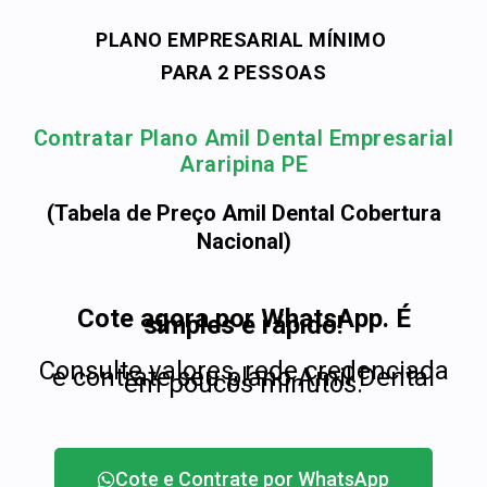
PLANO EMPRESARIAL MÍNIMO
PARA 2 PESSOAS
Contratar Plano Amil Dental Empresarial
Araripina PE
(Tabela de Preço Amil Dental Cobertura
Nacional)
Cote agora por WhatsApp. É
simples e rápido!
Consulte valores, rede credenciada
e contrate seu plano Amil Dental
em poucos minutos.
Cote e Contrate por WhatsApp