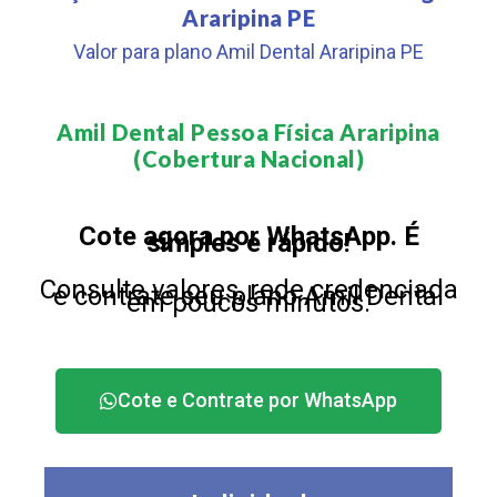
Araripina PE
Valor para plano Amil Dental Araripina PE
Amil Dental Pessoa Física Araripina
(Cobertura Nacional)​
Cote agora por WhatsApp. É
simples e rápido!
Consulte valores, rede credenciada
e contrate seu plano Amil Dental
em poucos minutos.
Cote e Contrate por WhatsApp