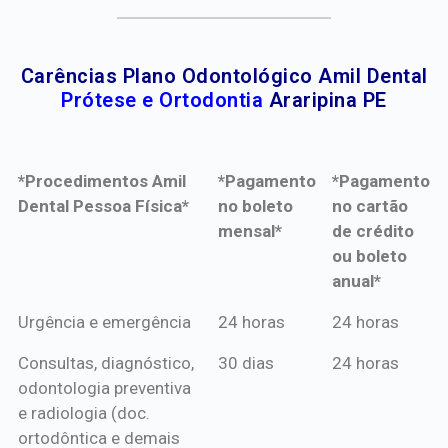
Carências Plano Odontológico Amil Dental
Prótese e Ortodontia
Araripina PE
*Procedimentos Amil
*Pagamento
*Pagamento
Dental Pessoa Física*
no boleto
no cartão
mensal*
de crédito
ou boleto
anual*
*Procedimentos Amil
*Pagamento
*Pagamento
Urgência e emergência
24 horas
24 horas
Dental Pessoa Física*
no boleto
no cartão
Consultas, diagnóstico,
30 dias
24 horas
mensal*
de crédito
odontologia preventiva
ou boleto
e radiologia (doc.
anual*
ortodôntica e demais