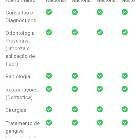
Amil Dental
Consultas e
Pessoa Física
Diagnósticos
Odontologia
Preventiva
(limpeza e
aplicação de
flúor)
Radiologia
Restaurações
(Dentística)
Cirurgias
Tratamento de
gengiva