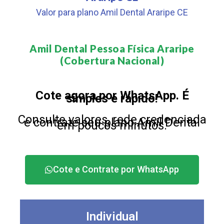
Valor para plano Amil Dental Araripe CE
Amil Dental Pessoa Física Araripe
(Cobertura Nacional)​
Cote agora por WhatsApp. É
simples e rápido!
Consulte valores, rede credenciada
e contrate seu plano Amil Dental
em poucos minutos.
Cote e Contrate por WhatsApp
Individual