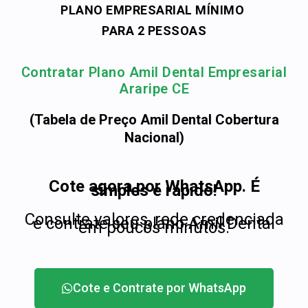
PLANO EMPRESARIAL MÍNIMO
PARA 2 PESSOAS
Contratar Plano Amil Dental Empresarial
Araripe CE
(Tabela de Preço Amil Dental Cobertura
Nacional)
Cote agora por WhatsApp. É
simples e rápido!
Consulte valores, rede credenciada
e contrate seu plano Amil Dental
em poucos minutos.
Cote e Contrate por WhatsApp