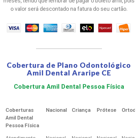
meses, tendo que lembrar de pagar o boleto amil, pois
o valor será descontado na fatura do seu cartão.
Cobertura de Plano Odontológico
Amil Dental Araripe CE
Cobertura Amil Dental Pessoa Física​
Coberturas
Nacional
Criança
Prótese
Ortodo
Amil Dental
Pessoa Física
Coberturas
Nacional
Criança
Prótese
Ortodo
Atendimento
Nacional
Nacional
Nacional
Nacion