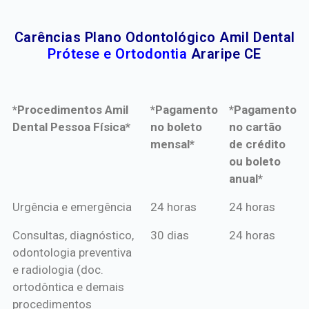
Carências Plano Odontológico Amil Dental
Prótese e Ortodontia
Araripe CE
*Procedimentos Amil
*Pagamento
*Pagamento
Dental Pessoa Física*
no boleto
no cartão
mensal*
de crédito
ou boleto
anual*
*Procedimentos Amil
*Pagamento
*Pagamento
Urgência e emergência
24 horas
24 horas
Dental Pessoa Física*
no boleto
no cartão
Consultas, diagnóstico,
30 dias
24 horas
mensal*
de crédito
odontologia preventiva
ou boleto
e radiologia (doc.
anual*
ortodôntica e demais
procedimentos