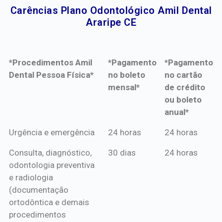
Carências Plano Odontológico Amil Dental
Araripe CE​
*Procedimentos Amil
*Pagamento
*Pagamento
Dental Pessoa Física*
no boleto
no cartão
mensal*
de crédito
ou boleto
anual*
*Procedimentos Amil
*Pagamento
*Pagamento
Urgência e emergência
24 horas
24 horas
Dental Pessoa Física*
no boleto
no cartão
Consulta, diagnóstico,
30 dias
24 horas
mensal*
de crédito
odontologia preventiva
ou boleto
e radiologia
anual*
(documentação
ortodôntica e demais
procedimentos