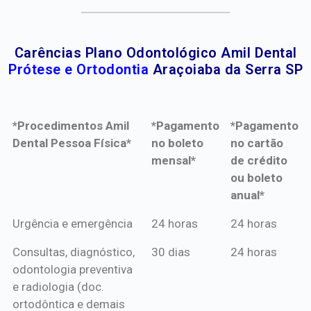
Carências Plano Odontológico Amil Dental
Prótese e Ortodontia
Araçoiaba da Serra SP
*Procedimentos Amil
*Pagamento
*Pagamento
Dental Pessoa Física*
no boleto
no cartão
mensal*
de crédito
ou boleto
anual*
*Procedimentos Amil
*Pagamento
*Pagamento
Urgência e emergência
24 horas
24 horas
Dental Pessoa Física*
no boleto
no cartão
Consultas, diagnóstico,
30 dias
24 horas
mensal*
de crédito
odontologia preventiva
ou boleto
e radiologia (doc.
anual*
ortodôntica e demais