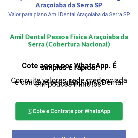
Araçoiaba da Serra SP
Valor para plano Amil Dental Araçoiaba da Serra SP
Amil Dental Pessoa Física Araçoiaba da
Serra (Cobertura Nacional)​
Cote agora por WhatsApp. É
simples e rápido!
Consulte valores, rede credenciada
e contrate seu plano Amil Dental
em poucos minutos.
Cote e Contrate por WhatsApp