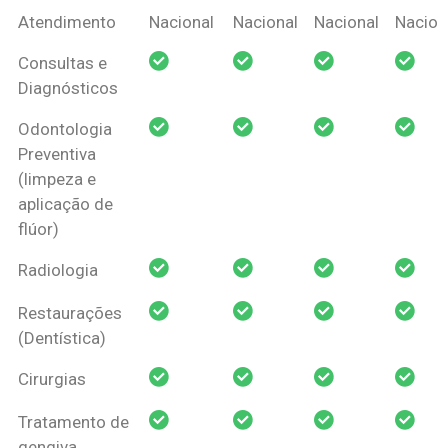
Coberturas
Nacional
Criança
Prótese
Ortodo
Atendimento
Nacional
Nacional
Nacional
Nacion
Amil Dental
Consultas e
Pessoa Física
Diagnósticos
Odontologia
Preventiva
(limpeza e
aplicação de
flúor)
Radiologia
Restaurações
(Dentística)
Cirurgias
Tratamento de
gengiva