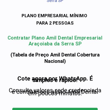
Serra SP
PLANO EMPRESARIAL MÍNIMO
PARA 2 PESSOAS
Contratar Plano Amil Dental Empresarial
Araçoiaba da Serra SP
(Tabela de Preço Amil Dental Cobertura
Nacional)
Cote agora por WhatsApp. É
simples e rápido!
Consulte valores, rede credenciada
e contrate seu plano Amil Dental
em poucos minutos.