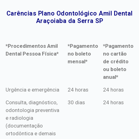
Carências Plano Odontológico Amil Dental
Araçoiaba da Serra SP​
*Procedimentos Amil
*Pagamento
*Pagamento
Dental Pessoa Física*
no boleto
no cartão
mensal*
de crédito
ou boleto
anual*
*Procedimentos Amil
*Pagamento
*Pagamento
Urgência e emergência
24 horas
24 horas
Dental Pessoa Física*
no boleto
no cartão
Consulta, diagnóstico,
30 dias
24 horas
mensal*
de crédito
odontologia preventiva
ou boleto
e radiologia
anual*
(documentação
ortodôntica e demais