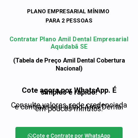
PLANO EMPRESARIAL MÍNIMO
PARA 2 PESSOAS
Contratar Plano Amil Dental Empresarial
Aquidabã SE
(Tabela de Preço Amil Dental Cobertura
Nacional)
Cote agora por WhatsApp. É
simples e rápido!
Consulte valores, rede credenciada
e contrate seu plano Amil Dental
em poucos minutos.
Cote e Contrate por WhatsApp