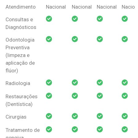
Coberturas
Nacional
Criança
Prótese
Ortodo
Atendimento
Nacional
Nacional
Nacional
Nacion
Amil Dental
Consultas e
Pessoa Física
Diagnósticos
Odontologia
Preventiva
(limpeza e
aplicação de
flúor)
Radiologia
Restaurações
(Dentística)
Cirurgias
Tratamento de
gengiva