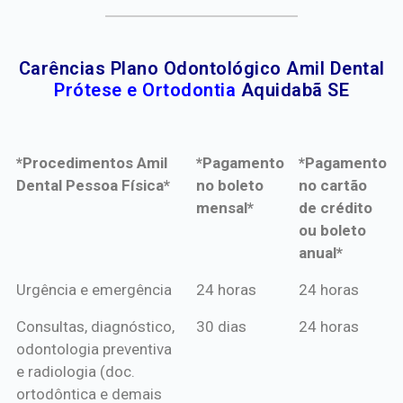
Carências Plano Odontológico Amil Dental
Prótese e Ortodontia
Aquidabã SE
*Procedimentos Amil
*Pagamento
*Pagamento
Dental Pessoa Física*
no boleto
no cartão
mensal*
de crédito
ou boleto
anual*
*Procedimentos Amil
*Pagamento
*Pagamento
Urgência e emergência
24 horas
24 horas
Dental Pessoa Física*
no boleto
no cartão
Consultas, diagnóstico,
30 dias
24 horas
mensal*
de crédito
odontologia preventiva
ou boleto
e radiologia (doc.
anual*
ortodôntica e demais