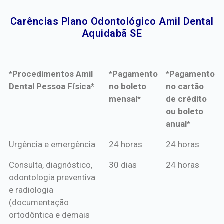
Carências Plano Odontológico Amil Dental
Aquidabã SE​
*Procedimentos Amil
*Pagamento
*Pagamento
Dental Pessoa Física*
no boleto
no cartão
mensal*
de crédito
ou boleto
anual*
*Procedimentos Amil
*Pagamento
*Pagamento
Urgência e emergência
24 horas
24 horas
Dental Pessoa Física*
no boleto
no cartão
Consulta, diagnóstico,
30 dias
24 horas
mensal*
de crédito
odontologia preventiva
ou boleto
e radiologia
anual*
(documentação
ortodôntica e demais