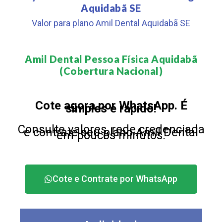
Aquidabã SE
Valor para plano Amil Dental Aquidabã SE
Amil Dental Pessoa Física Aquidabã
(Cobertura Nacional)​
Cote agora por WhatsApp. É
simples e rápido!
Consulte valores, rede credenciada
e contrate seu plano Amil Dental
em poucos minutos.
Cote e Contrate por WhatsApp