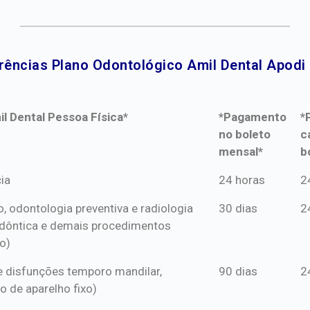
rências Plano Odontológico Amil Dental Apodi 
l Dental Pessoa Física*
*Pagamento
*
no boleto
c
mensal*
b
l Dental Pessoa Física*
*Pagamento
*
ia
24 horas
2
no boleto
c
o, odontologia preventiva e radiologia
30 dias
2
mensal*
b
dôntica e demais procedimentos
o)
s e disfunções temporo mandilar,
90 dias
2
o de aparelho fixo)