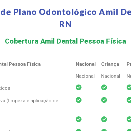
 de Plano Odontológico Amil De
RN
Cobertura Amil Dental Pessoa Física​
tal Pessoa Física
Nacional
Criança
P
tal Pessoa Física
Nacional
Criança
P
Nacional
Nacional
N
ticos
va (limpeza e aplicação de