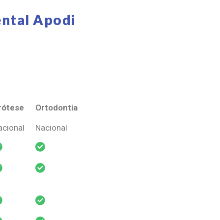
ntal Apodi
rótese
Ortodontia
rótese
Ortodontia
acional
Nacional