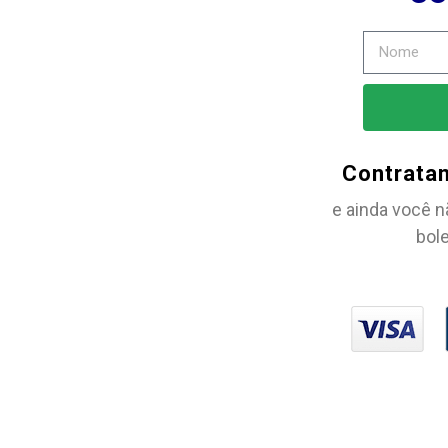
Contrata
e ainda você n
bole