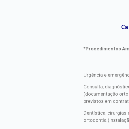
Ca
*Procedimentos Ami
*Procedimentos Ami
Urgência e emergênc
Consulta, diagnóstic
(documentação orto
previstos em contrat
Dentística, cirurgia
ortodontia (instalaçã