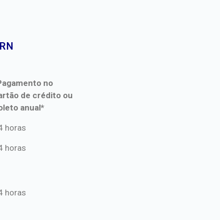
RN​
Pagamento no
artão de crédito ou
oleto anual*
Pagamento no
4 horas
artão de crédito ou
4 horas
oleto anual*
4 horas