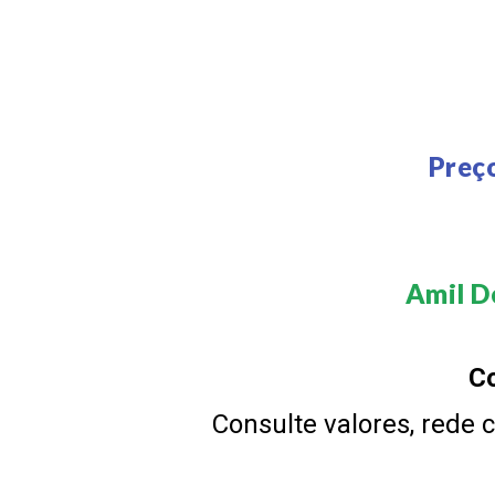
Preç
Amil De
Co
Consulte valores, rede