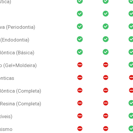
tica)
va (Periodontia)
 (Endodontia)
ntica (Básica)
o (Gel+Moldeira)
nticas
ôntica (Completa)
 Resina (Completa)
íveis)
uxismo