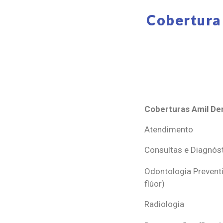
Cobertura
Coberturas Amil Den
Coberturas Amil Den
Atendimento
Consultas e Diagnós
Odontologia Preventi
flúor)
Radiologia