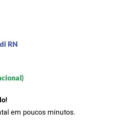
di RN
cional)​
do!
ntal em poucos minutos.