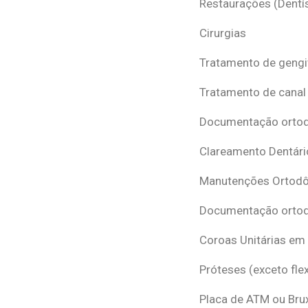
Restaurações (Dentís
Cirurgias
Tratamento de gengi
Tratamento de canal
Documentação ortodô
Clareamento Dentári
Manutenções Ortodô
Documentação ortod
Coroas Unitárias em
Próteses (exceto flex
Placa de ATM ou Br