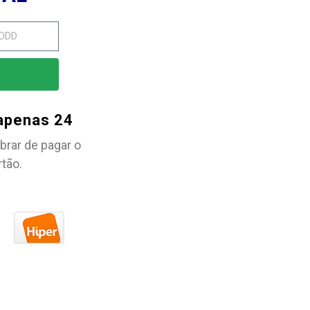
 apenas 24
brar de pagar o
rtão.