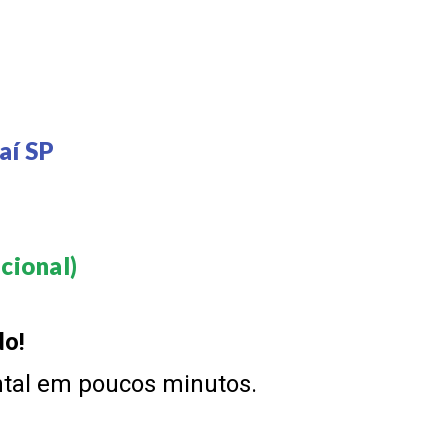
aí SP
ional)​
do!
ntal em poucos minutos.