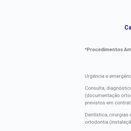
Ca
*Procedimentos Ami
*Procedimentos Ami
Urgência e emergênc
Consulta, diagnóstic
(documentação orto
previstos em contrat
Dentística, cirurgia
ortodontia (instalaçã