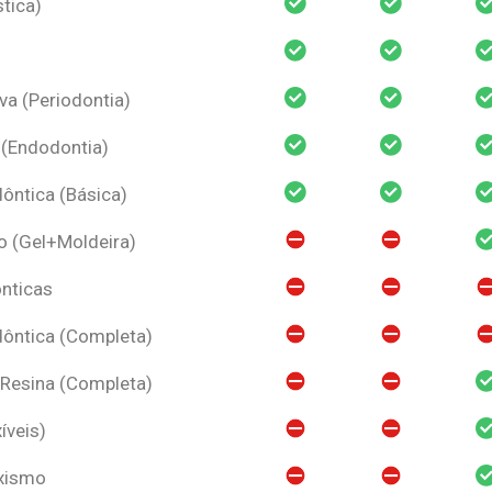
tica)
va (Periodontia)
 (Endodontia)
ntica (Básica)
o (Gel+Moldeira)
nticas
ôntica (Completa)
 Resina (Completa)
íveis)
uxismo