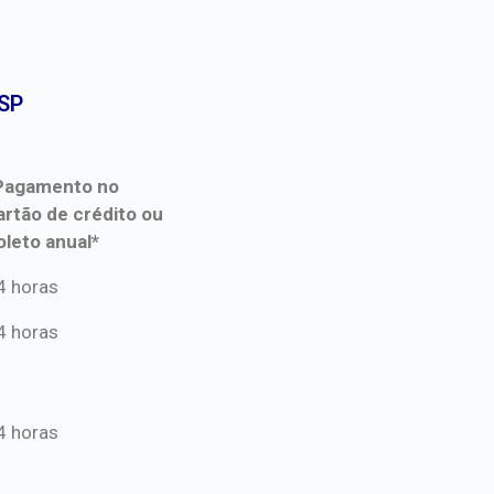
SP​
Pagamento no
artão de crédito ou
oleto anual*
Pagamento no
4 horas
artão de crédito ou
4 horas
oleto anual*
4 horas