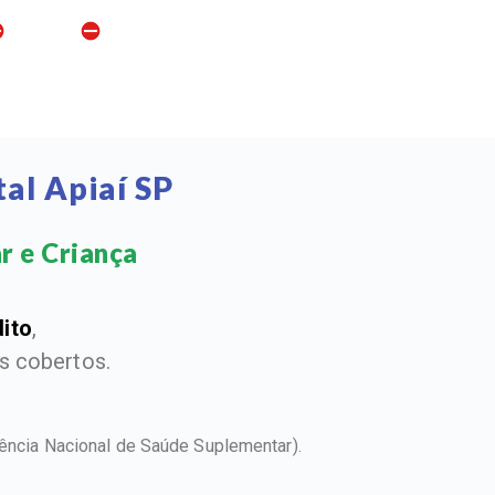
al Apiaí SP
r e Criança​
dito
,
 cobertos.
ência Nacional de Saúde Suplementar).