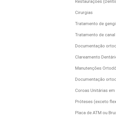
Restaurações (Dentís
Cirurgias
Tratamento de gengi
Tratamento de canal
Documentação ortodô
Clareamento Dentári
Manutenções Ortodô
Documentação ortod
Coroas Unitárias em
Próteses (exceto flex
Placa de ATM ou Br