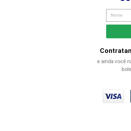
Contrata
e ainda você n
bole