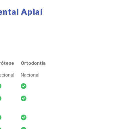
ntal Apiaí
rótese
Ortodontia
rótese
Ortodontia
acional
Nacional