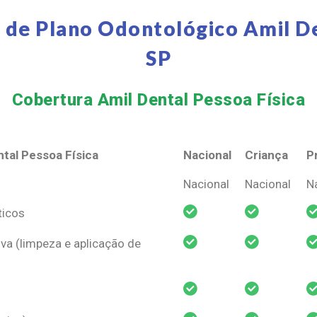
 de Plano Odontológico Amil De
SP
Cobertura Amil Dental Pessoa Física​
tal Pessoa Física
Nacional
Criança
P
tal Pessoa Física
Nacional
Criança
P
Nacional
Nacional
N
ticos
va (limpeza e aplicação de