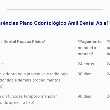
rências Plano Odontológico Amil Dental Apiaí 
l Dental Pessoa Física*
*Pagamento
*
no boleto
c
mensal*
b
l Dental Pessoa Física*
*Pagamento
*
ia
24 horas
2
no boleto
c
o, odontologia preventiva e radiologia
30 dias
2
mensal*
b
dôntica e demais procedimentos
o)
s e disfunções temporo mandilar,
90 dias
2
o de aparelho fixo)