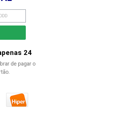
 apenas 24
brar de pagar o
rtão.