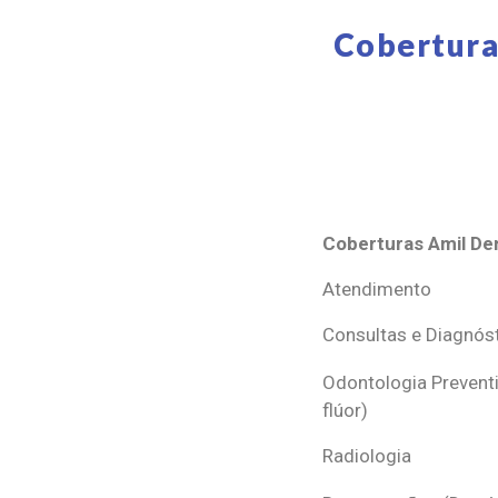
Cobertura
Coberturas Amil Den
Coberturas Amil Den
Atendimento
Consultas e Diagnós
Odontologia Preventi
flúor)
Radiologia