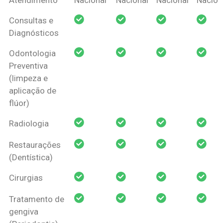
Amil Dental
Consultas e
Pessoa Física
Diagnósticos
Odontologia
Preventiva
(limpeza e
aplicação de
flúor)
Radiologia
Restaurações
(Dentística)
Cirurgias
Tratamento de
gengiva