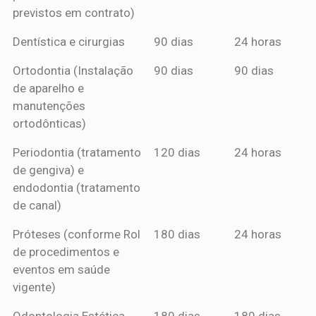
previstos em contrato)
Dentística e cirurgias
90 dias
24 horas
Ortodontia (Instalação
90 dias
90 dias
de aparelho e
manutenções
ortodônticas)
Periodontia (tratamento
120 dias
24 horas
de gengiva) e
endodontia (tratamento
de canal)
Próteses (conforme Rol
180 dias
24 horas
de procedimentos e
eventos em saúde
vigente)
Odontologia Estética
180 dias
180 dias