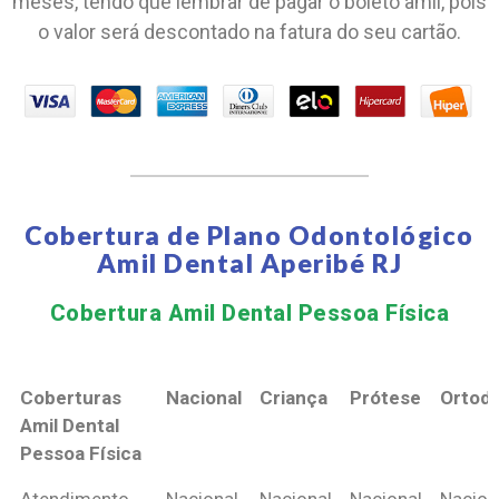
meses, tendo que lembrar de pagar o boleto amil, pois
o valor será descontado na fatura do seu cartão.
Cobertura de Plano Odontológico
Amil Dental Aperibé RJ
Cobertura Amil Dental Pessoa Física​
Coberturas
Nacional
Criança
Prótese
Ortodo
Amil Dental
Pessoa Física
Coberturas
Nacional
Criança
Prótese
Ortodo
Atendimento
Nacional
Nacional
Nacional
Nacion