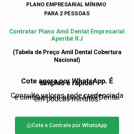
PLANO EMPRESARIAL MÍNIMO
PARA 2 PESSOAS
Contratar Plano Amil Dental Empresarial
Aperibé RJ
(Tabela de Preço Amil Dental Cobertura
Nacional)
Cote agora por WhatsApp. É
simples e rápido!
Consulte valores, rede credenciada
e contrate seu plano Amil Dental
em poucos minutos.
Cote e Contrate por WhatsApp