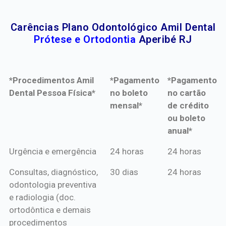
Carências Plano Odontológico Amil Dental
Prótese e Ortodontia
Aperibé RJ
*Procedimentos Amil
*Pagamento
*Pagamento
Dental Pessoa Física*
no boleto
no cartão
mensal*
de crédito
ou boleto
anual*
*Procedimentos Amil
*Pagamento
*Pagamento
Urgência e emergência
24 horas
24 horas
Dental Pessoa Física*
no boleto
no cartão
Consultas, diagnóstico,
30 dias
24 horas
mensal*
de crédito
odontologia preventiva
ou boleto
e radiologia (doc.
anual*
ortodôntica e demais
procedimentos