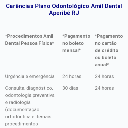
Carências Plano Odontológico Amil Dental
Aperibé RJ​
*Procedimentos Amil
*Pagamento
*Pagamento
Dental Pessoa Física*
no boleto
no cartão
mensal*
de crédito
ou boleto
anual*
*Procedimentos Amil
*Pagamento
*Pagamento
Urgência e emergência
24 horas
24 horas
Dental Pessoa Física*
no boleto
no cartão
Consulta, diagnóstico,
30 dias
24 horas
mensal*
de crédito
odontologia preventiva
ou boleto
e radiologia
anual*
(documentação
ortodôntica e demais
procedimentos