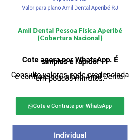
Valor para plano Amil Dental Aperibé RJ
Amil Dental Pessoa Física Aperibé
(Cobertura Nacional)​
Cote agora por WhatsApp. É
simples e rápido!
Consulte valores, rede credenciada
e contrate seu plano Amil Dental
em poucos minutos.
Cote e Contrate por WhatsApp
Individual