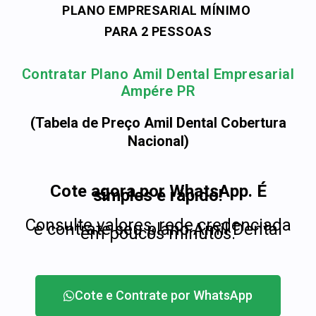
PLANO EMPRESARIAL MÍNIMO
PARA 2 PESSOAS
Contratar Plano Amil Dental Empresarial
Ampére PR
(Tabela de Preço Amil Dental Cobertura
Nacional)
Cote agora por WhatsApp. É
simples e rápido!
Consulte valores, rede credenciada
e contrate seu plano Amil Dental
em poucos minutos.
Cote e Contrate por WhatsApp