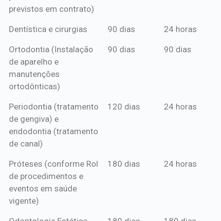
previstos em contrato)
Dentística e cirurgias
90 dias
24 horas
Ortodontia (Instalação
90 dias
90 dias
de aparelho e
manutenções
ortodônticas)
Periodontia (tratamento
120 dias
24 horas
de gengiva) e
endodontia (tratamento
de canal)
Próteses (conforme Rol
180 dias
24 horas
de procedimentos e
eventos em saúde
vigente)
Odontologia Estética
180 dias
180 dias