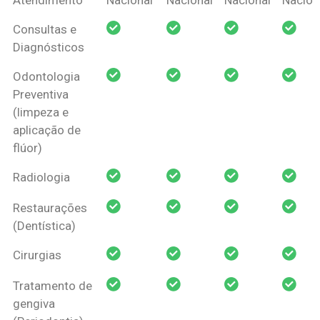
Amil Dental
Consultas e
Pessoa Física
Diagnósticos
Odontologia
Preventiva
(limpeza e
aplicação de
flúor)
Radiologia
Restaurações
(Dentística)
Cirurgias
Tratamento de
gengiva