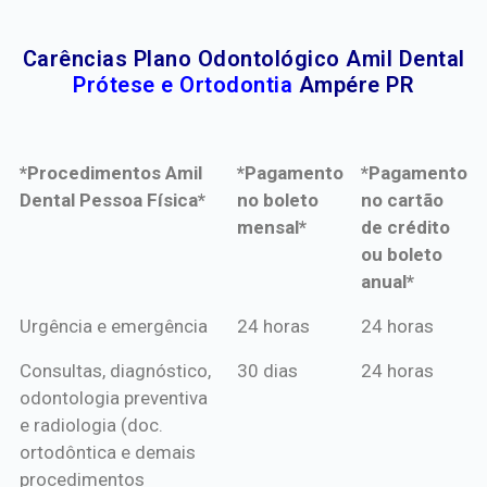
Carências Plano Odontológico Amil Dental
Prótese e Ortodontia
Ampére PR
*Procedimentos Amil
*Pagamento
*Pagamento
Dental Pessoa Física*
no boleto
no cartão
mensal*
de crédito
ou boleto
anual*
*Procedimentos Amil
*Pagamento
*Pagamento
Urgência e emergência
24 horas
24 horas
Dental Pessoa Física*
no boleto
no cartão
Consultas, diagnóstico,
30 dias
24 horas
mensal*
de crédito
odontologia preventiva
ou boleto
e radiologia (doc.
anual*
ortodôntica e demais
procedimentos