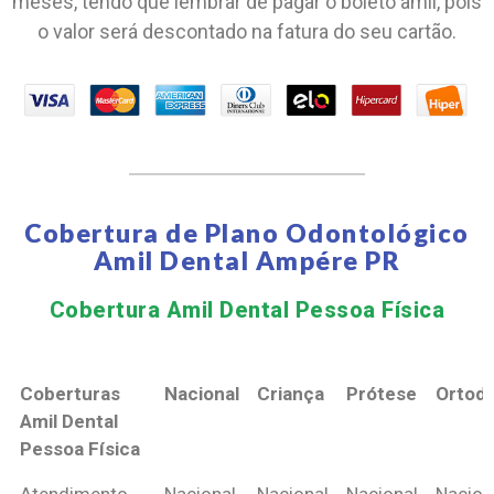
meses, tendo que lembrar de pagar o boleto amil, pois
o valor será descontado na fatura do seu cartão.
Cobertura de Plano Odontológico
Amil Dental Ampére PR
Cobertura Amil Dental Pessoa Física​
Coberturas
Nacional
Criança
Prótese
Ortodo
Amil Dental
Pessoa Física
Coberturas
Nacional
Criança
Prótese
Ortodo
Atendimento
Nacional
Nacional
Nacional
Nacion