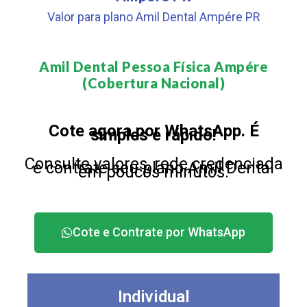
Valor para plano Amil Dental Ampére PR
Amil Dental Pessoa Física Ampére
(Cobertura Nacional)​
Cote agora por WhatsApp. É
simples e rápido!
Consulte valores, rede credenciada
e contrate seu plano Amil Dental
em poucos minutos.
Cote e Contrate por WhatsApp
Individual