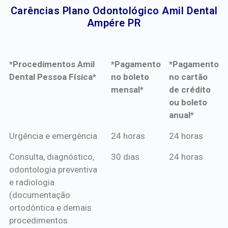
Carências Plano Odontológico Amil Dental
Ampére PR​
*Procedimentos Amil
*Pagamento
*Pagamento
Dental Pessoa Física*
no boleto
no cartão
mensal*
de crédito
ou boleto
anual*
*Procedimentos Amil
*Pagamento
*Pagamento
Urgência e emergência
24 horas
24 horas
Dental Pessoa Física*
no boleto
no cartão
Consulta, diagnóstico,
30 dias
24 horas
mensal*
de crédito
odontologia preventiva
ou boleto
e radiologia
anual*
(documentação
ortodôntica e demais
procedimentos