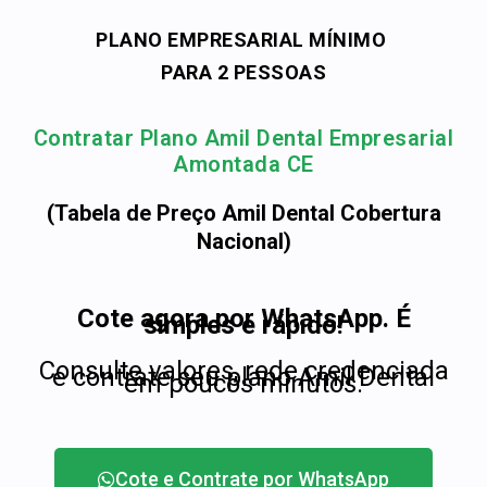
PLANO EMPRESARIAL MÍNIMO
PARA 2 PESSOAS
Contratar Plano Amil Dental Empresarial
Amontada CE
(Tabela de Preço Amil Dental Cobertura
Nacional)
Cote agora por WhatsApp. É
simples e rápido!
Consulte valores, rede credenciada
e contrate seu plano Amil Dental
em poucos minutos.
Cote e Contrate por WhatsApp