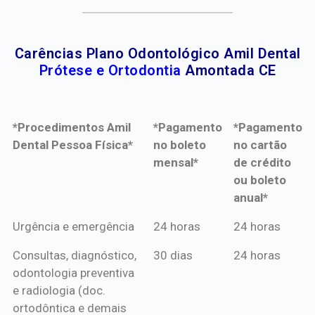
Carências Plano Odontológico Amil Dental
Prótese e Ortodontia
Amontada CE
*Procedimentos Amil
*Pagamento
*Pagamento
Dental Pessoa Física*
no boleto
no cartão
mensal*
de crédito
ou boleto
anual*
*Procedimentos Amil
*Pagamento
*Pagamento
Urgência e emergência
24 horas
24 horas
Dental Pessoa Física*
no boleto
no cartão
Consultas, diagnóstico,
30 dias
24 horas
mensal*
de crédito
odontologia preventiva
ou boleto
e radiologia (doc.
anual*
ortodôntica e demais