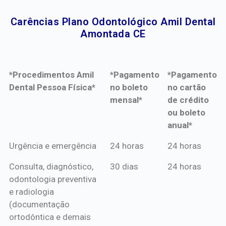
Carências Plano Odontológico Amil Dental
Amontada CE​
*Procedimentos Amil
*Pagamento
*Pagamento
Dental Pessoa Física*
no boleto
no cartão
mensal*
de crédito
ou boleto
anual*
*Procedimentos Amil
*Pagamento
*Pagamento
Urgência e emergência
24 horas
24 horas
Dental Pessoa Física*
no boleto
no cartão
Consulta, diagnóstico,
30 dias
24 horas
mensal*
de crédito
odontologia preventiva
ou boleto
e radiologia
anual*
(documentação
ortodôntica e demais