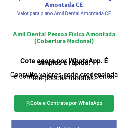
Amontada CE
Valor para plano Amil Dental Amontada CE
Amil Dental Pessoa Física Amontada
(Cobertura Nacional)​
Cote agora por WhatsApp. É
simples e rápido!
Consulte valores, rede credenciada
e contrate seu plano Amil Dental
em poucos minutos.
Cote e Contrate por WhatsApp