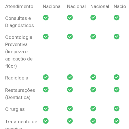
Coberturas
Nacional
Criança
Prótese
Ortodo
Atendimento
Nacional
Nacional
Nacional
Nacion
Amil Dental
Consultas e
Pessoa Física
Diagnósticos
Odontologia
Preventiva
(limpeza e
aplicação de
flúor)
Radiologia
Restaurações
(Dentística)
Cirurgias
Tratamento de
gengiva