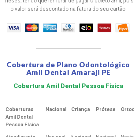
meses, tendo que lembrar de pagar o boleto amil, pois
o valor será descontado na fatura do seu cartão.
Cobertura de Plano Odontológico
Amil Dental Amaraji PE
Cobertura Amil Dental Pessoa Física​
Coberturas
Nacional
Criança
Prótese
Ortodo
Amil Dental
Pessoa Física
Coberturas
Nacional
Criança
Prótese
Ortodo
Atendimento
Nacional
Nacional
Nacional
Nacion