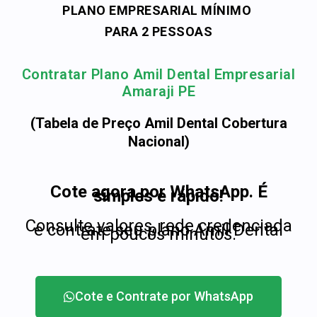
PLANO EMPRESARIAL MÍNIMO
PARA 2 PESSOAS
Contratar Plano Amil Dental Empresarial
Amaraji PE
(Tabela de Preço Amil Dental Cobertura
Nacional)
Cote agora por WhatsApp. É
simples e rápido!
Consulte valores, rede credenciada
e contrate seu plano Amil Dental
em poucos minutos.
Cote e Contrate por WhatsApp