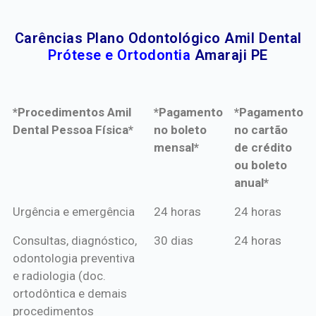
Carências Plano Odontológico Amil Dental
Prótese e Ortodontia
Amaraji PE
*Procedimentos Amil
*Pagamento
*Pagamento
Dental Pessoa Física*
no boleto
no cartão
mensal*
de crédito
ou boleto
anual*
*Procedimentos Amil
*Pagamento
*Pagamento
Urgência e emergência
24 horas
24 horas
Dental Pessoa Física*
no boleto
no cartão
Consultas, diagnóstico,
30 dias
24 horas
mensal*
de crédito
odontologia preventiva
ou boleto
e radiologia (doc.
anual*
ortodôntica e demais
procedimentos