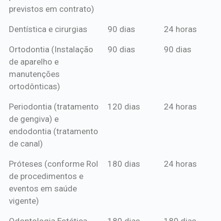
previstos em contrato)
Dentística e cirurgias
90 dias
24 horas
Ortodontia (Instalação
90 dias
90 dias
de aparelho e
manutenções
ortodônticas)
Periodontia (tratamento
120 dias
24 horas
de gengiva) e
endodontia (tratamento
de canal)
Próteses (conforme Rol
180 dias
24 horas
de procedimentos e
eventos em saúde
vigente)
Odontologia Estética
180 dias
180 dias