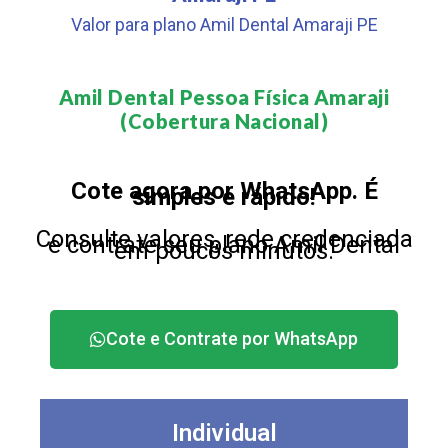
Valor para plano Amil Dental Amaraji PE
Amil Dental Pessoa Física Amaraji
(Cobertura Nacional)​
Cote agora por WhatsApp. É
simples e rápido!
Consulte valores, rede credenciada
e contrate seu plano Amil Dental
em poucos minutos.
Cote e Contrate por WhatsApp
Individual