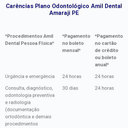
Carências Plano Odontológico Amil Dental
Amaraji PE​
*Procedimentos Amil
*Pagamento
*Pagamento
Dental Pessoa Física*
no boleto
no cartão
mensal*
de crédito
ou boleto
anual*
*Procedimentos Amil
*Pagamento
*Pagamento
Urgência e emergência
24 horas
24 horas
Dental Pessoa Física*
no boleto
no cartão
Consulta, diagnóstico,
30 dias
24 horas
mensal*
de crédito
odontologia preventiva
ou boleto
e radiologia
anual*
(documentação
ortodôntica e demais
procedimentos