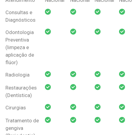
Amil Dental
Consultas e
Pessoa Física
Diagnósticos
Odontologia
Preventiva
(limpeza e
aplicação de
flúor)
Radiologia
Restaurações
(Dentística)
Cirurgias
Tratamento de
gengiva