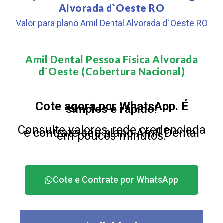
Alvorada d`Oeste RO
Valor para plano Amil Dental Alvorada d`Oeste RO
Amil Dental Pessoa Física Alvorada
d`Oeste (Cobertura Nacional)​
Cote agora por WhatsApp. É
simples e rápido!
Consulte valores, rede credenciada
e contrate seu plano Amil Dental
em poucos minutos.
Cote e Contrate por WhatsApp