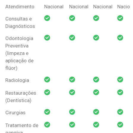
Coberturas
Nacional
Criança
Prótese
Ortodo
Atendimento
Nacional
Nacional
Nacional
Nacion
Amil Dental
Consultas e
Pessoa Física
Diagnósticos
Odontologia
Preventiva
(limpeza e
aplicação de
flúor)
Radiologia
Restaurações
(Dentística)
Cirurgias
Tratamento de
gengiva