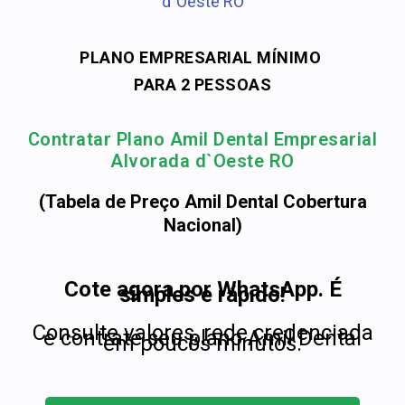
d`Oeste RO
PLANO EMPRESARIAL MÍNIMO
PARA 2 PESSOAS
Contratar Plano Amil Dental Empresarial
Alvorada d`Oeste RO
(Tabela de Preço Amil Dental Cobertura
Nacional)
Cote agora por WhatsApp. É
simples e rápido!
Consulte valores, rede credenciada
e contrate seu plano Amil Dental
em poucos minutos.