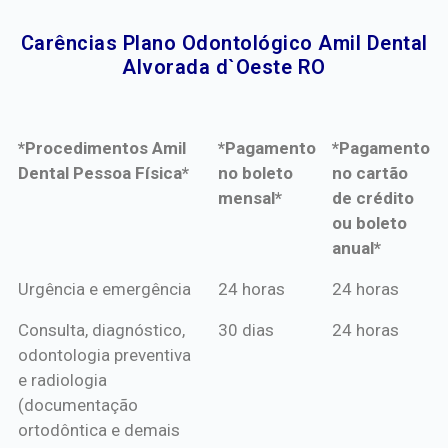
Carências Plano Odontológico Amil Dental
Alvorada d`Oeste RO​
*Procedimentos Amil
*Pagamento
*Pagamento
Dental Pessoa Física*
no boleto
no cartão
mensal*
de crédito
ou boleto
anual*
*Procedimentos Amil
*Pagamento
*Pagamento
Urgência e emergência
24 horas
24 horas
Dental Pessoa Física*
no boleto
no cartão
Consulta, diagnóstico,
30 dias
24 horas
mensal*
de crédito
odontologia preventiva
ou boleto
e radiologia
anual*
(documentação
ortodôntica e demais