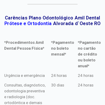
Carências Plano Odontológico Amil Dental
Prótese e Ortodontia
Alvorada d`Oeste RO
*Procedimentos Amil
*Pagamento
*Pagamento
Dental Pessoa Física*
no boleto
no cartão
mensal*
de crédito
ou boleto
anual*
*Procedimentos Amil
*Pagamento
*Pagamento
Urgência e emergência
24 horas
24 horas
Dental Pessoa Física*
no boleto
no cartão
Consultas, diagnóstico,
30 dias
24 horas
mensal*
de crédito
odontologia preventiva
ou boleto
e radiologia (doc.
anual*
ortodôntica e demais