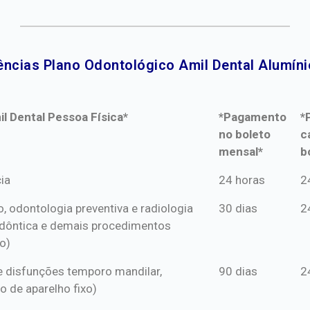
ências Plano Odontológico Amil Dental Alumínio
l Dental Pessoa Física*
*Pagamento
*
no boleto
c
mensal*
b
l Dental Pessoa Física*
*Pagamento
*
ia
24 horas
2
no boleto
c
o, odontologia preventiva e radiologia
30 dias
2
mensal*
b
dôntica e demais procedimentos
o)
s e disfunções temporo mandilar,
90 dias
2
o de aparelho fixo)