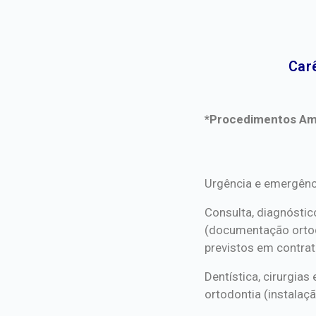
Car
*Procedimentos Ami
*Procedimentos Ami
Urgência e emergênc
Consulta, diagnóstic
(documentação orto
previstos em contrat
Dentística, cirurgia
ortodontia (instalaçã