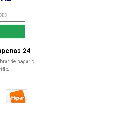
 apenas 24
brar de pagar o
rtão.