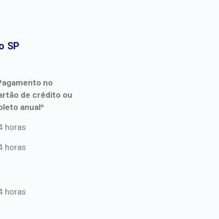
 SP​
Pagamento no
artão de crédito ou
oleto anual*
Pagamento no
4 horas
artão de crédito ou
4 horas
oleto anual*
4 horas