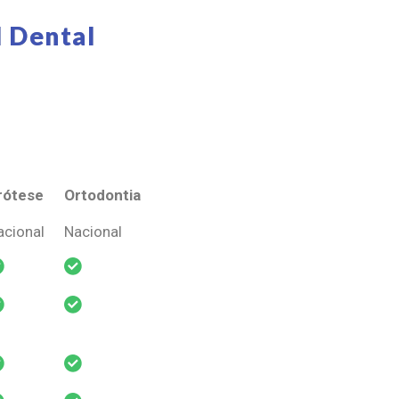
 Dental
rótese
Ortodontia
rótese
Ortodontia
acional
Nacional