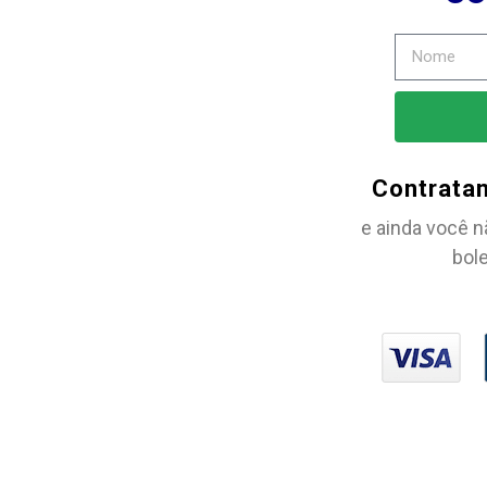
Contrata
e ainda você n
bole