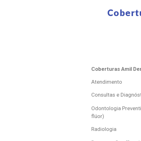
Cobert
Coberturas Amil Den
Coberturas Amil Den
Atendimento
Consultas e Diagnós
Odontologia Preventi
flúor)
Radiologia