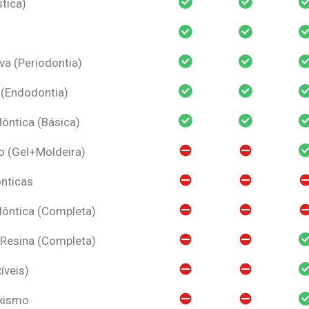
tica)
va (Periodontia)
 (Endodontia)
ntica (Básica)
o (Gel+Moldeira)
nticas
ôntica (Completa)
 Resina (Completa)
íveis)
uxismo