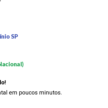
P
ínio SP
acional)​
do!
ntal em poucos minutos.