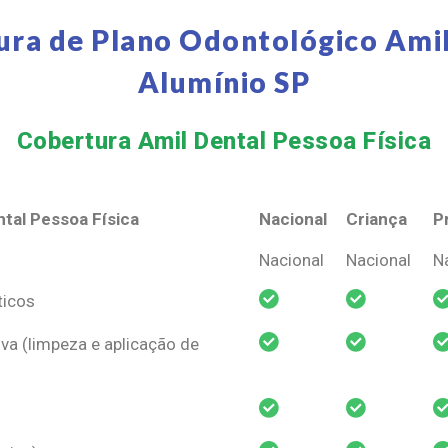
ura de Plano Odontológico Amil
Alumínio SP
Cobertura Amil Dental Pessoa Física​
tal Pessoa Física
Nacional
Criança
P
tal Pessoa Física
Nacional
Criança
P
Nacional
Nacional
N
ticos
va (limpeza e aplicação de