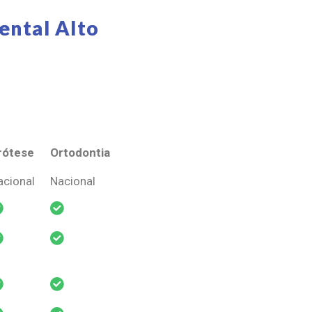
ental Alto
rótese
Ortodontia
rótese
Ortodontia
acional
Nacional