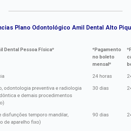
cias Plano Odontológico Amil Dental Alto Piqui
l Dental Pessoa Física*
*Pagamento
*
no boleto
c
mensal*
b
l Dental Pessoa Física*
*Pagamento
*
ia
24 horas
2
no boleto
c
o, odontologia preventiva e radiologia
30 dias
2
mensal*
b
dôntica e demais procedimentos
o)
s e disfunções temporo mandilar,
90 dias
2
o de aparelho fixo)