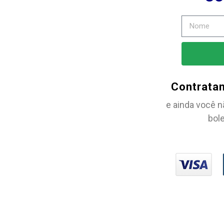
Contrata
e ainda você n
bole