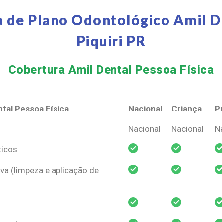
 de Plano Odontológico Amil D
Piquiri PR
Cobertura Amil Dental Pessoa Física​
tal Pessoa Física
Nacional
Criança
P
tal Pessoa Física
Nacional
Criança
P
Nacional
Nacional
N
ticos
va (limpeza e aplicação de