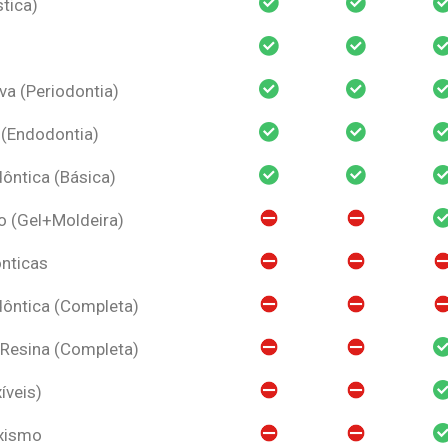
tica)
va (Periodontia)
 (Endodontia)
ntica (Básica)
o (Gel+Moldeira)
nticas
ôntica (Completa)
 Resina (Completa)
íveis)
uxismo