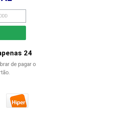
 apenas 24
brar de pagar o
rtão.