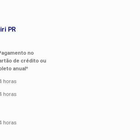
ri PR​
Pagamento no
artão de crédito ou
oleto anual*
Pagamento no
4 horas
artão de crédito ou
4 horas
oleto anual*
4 horas