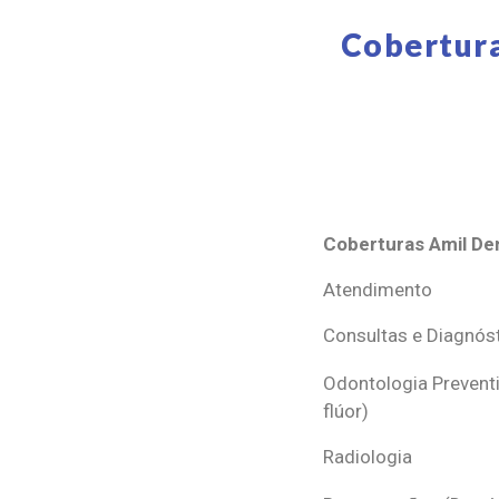
Cobertura
Coberturas Amil Den
Coberturas Amil Den
Atendimento
Consultas e Diagnós
Odontologia Preventi
flúor)
Radiologia