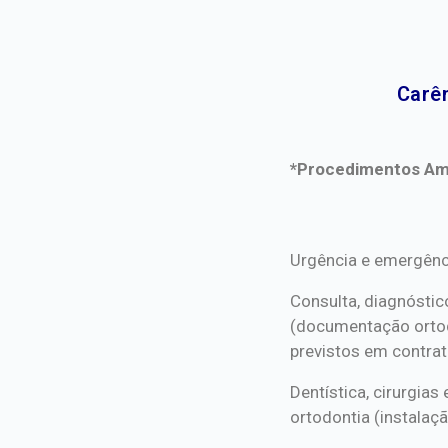
Carên
*Procedimentos Ami
*Procedimentos Ami
Urgência e emergênc
Consulta, diagnóstic
(documentação orto
previstos em contrat
Dentística, cirurgia
ortodontia (instalaçã