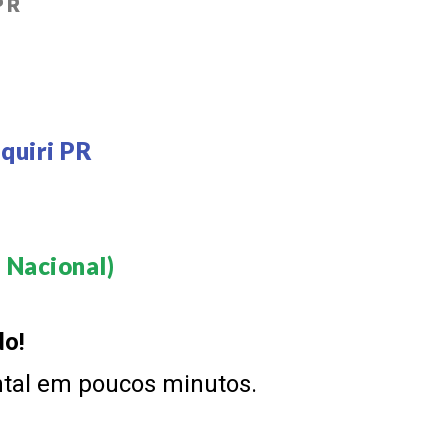
PR
quiri PR
 Nacional)​
do!
ntal em poucos minutos.