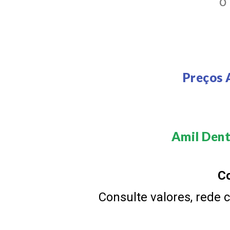
O
Preços 
Amil Denta
Co
Consulte valores, rede