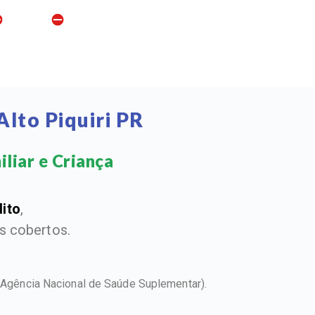
lto Piquiri PR
liar e Criança​
dito
,
 cobertos.
(Agência Nacional de Saúde Suplementar).