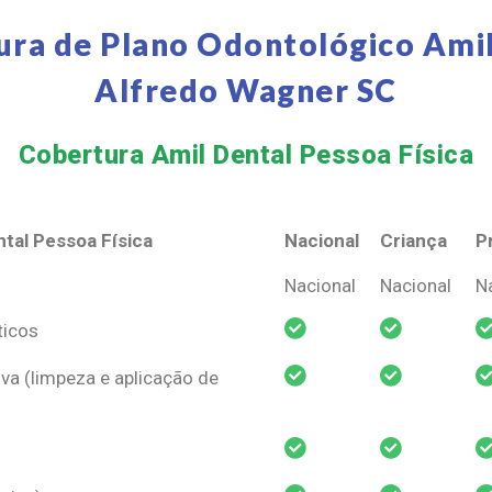
ura de Plano Odontológico Amil
Alfredo Wagner SC
Cobertura Amil Dental Pessoa Física​
tal Pessoa Física
Nacional
Criança
P
tal Pessoa Física
Nacional
Criança
P
Nacional
Nacional
N
ticos
va (limpeza e aplicação de