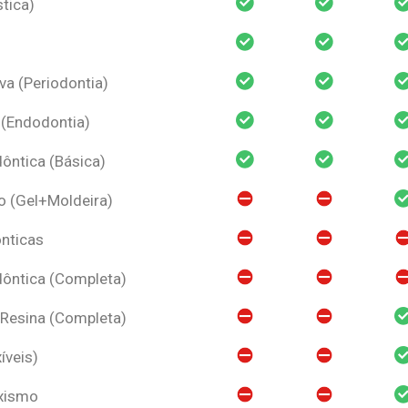
tica)
va (Periodontia)
 (Endodontia)
ntica (Básica)
o (Gel+Moldeira)
nticas
ôntica (Completa)
 Resina (Completa)
íveis)
uxismo