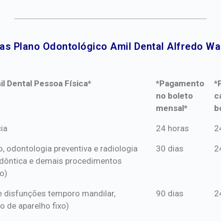
as Plano Odontológico Amil Dental Alfredo Wa
l Dental Pessoa Física*
*Pagamento
*
no boleto
c
mensal*
b
l Dental Pessoa Física*
*Pagamento
*
ia
24 horas
2
no boleto
c
o, odontologia preventiva e radiologia
30 dias
2
mensal*
b
dôntica e demais procedimentos
o)
s e disfunções temporo mandilar,
90 dias
2
o de aparelho fixo)