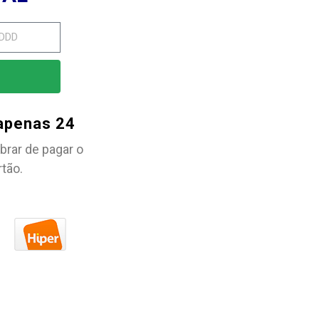
 apenas 24
brar de pagar o
rtão.