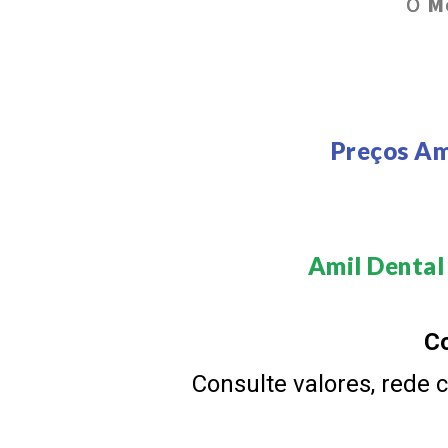
O
M
Preços Am
Amil Dental
Co
Consulte valores, rede