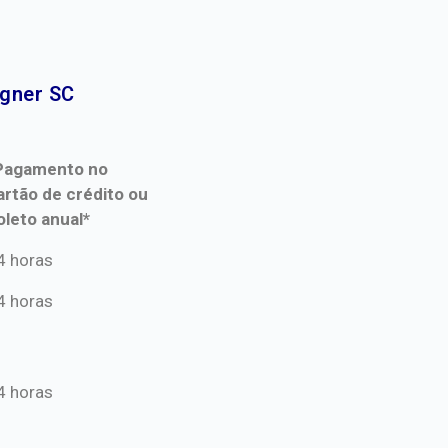
gner SC​
Pagamento no
artão de crédito ou
oleto anual*
Pagamento no
4 horas
artão de crédito ou
4 horas
oleto anual*
4 horas