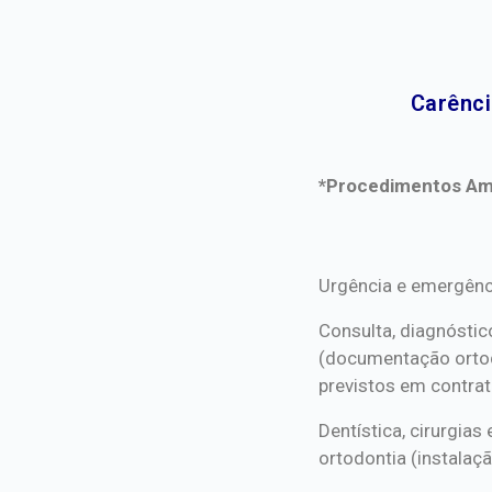
Carênci
*Procedimentos Ami
*Procedimentos Ami
Urgência e emergênc
Consulta, diagnóstic
(documentação orto
previstos em contrat
Dentística, cirurgia
ortodontia (instalaçã