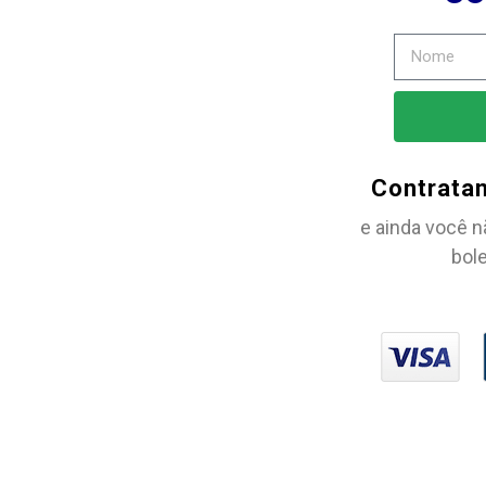
Contrata
e ainda você n
bole