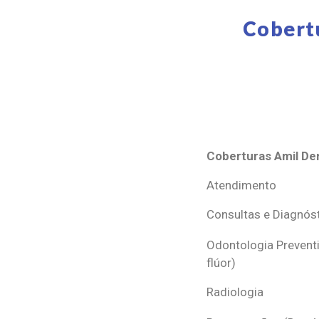
Cobert
Coberturas Amil Den
Coberturas Amil Den
Atendimento
Consultas e Diagnós
Odontologia Preventi
flúor)
Radiologia