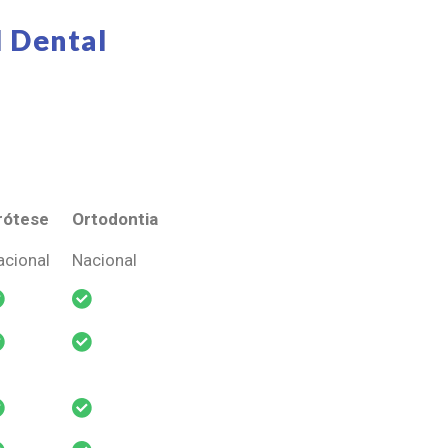
 Dental
rótese
Ortodontia
rótese
Ortodontia
acional
Nacional