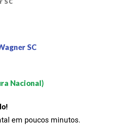
r SC
 Wagner SC
a Nacional)​
do!
ntal em poucos minutos.