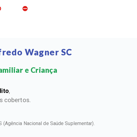
lfredo Wagner SC
miliar e Criança​
dito
,
 cobertos.
NS
(Agência Nacional de Saúde Suplementar).