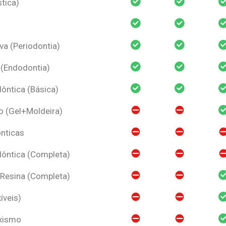
tica)
va (Periodontia)
 (Endodontia)
ntica (Básica)
o (Gel+Moldeira)
nticas
ôntica (Completa)
 Resina (Completa)
íveis)
uxismo