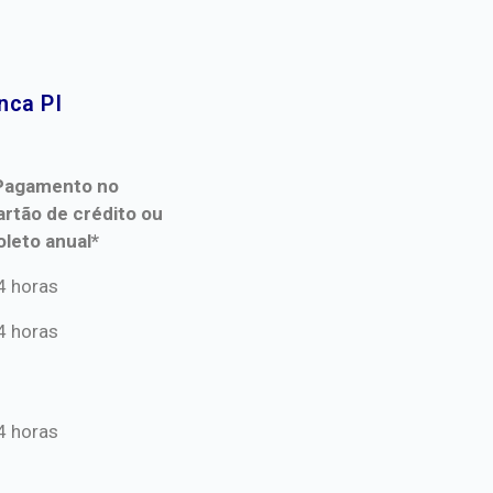
ca PI​
Pagamento no
artão de crédito ou
oleto anual*
Pagamento no
4 horas
artão de crédito ou
4 horas
oleto anual*
4 horas