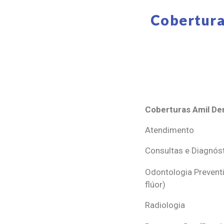
Cobertura
Coberturas Amil Den
Coberturas Amil Den
Atendimento
Consultas e Diagnós
Odontologia Preventi
flúor)
Radiologia