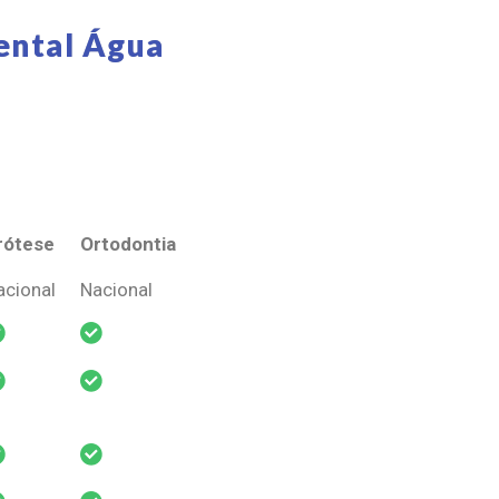
ental Água
rótese
Ortodontia
rótese
Ortodontia
acional
Nacional