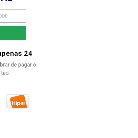
 apenas 24
brar de pagar o
rtão.