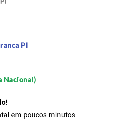
PI
ranca PI
 Nacional)​
do!
ntal em poucos minutos.