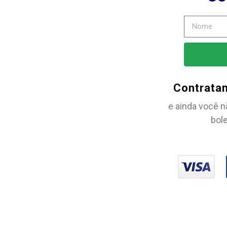
Contrata
e ainda você n
bole