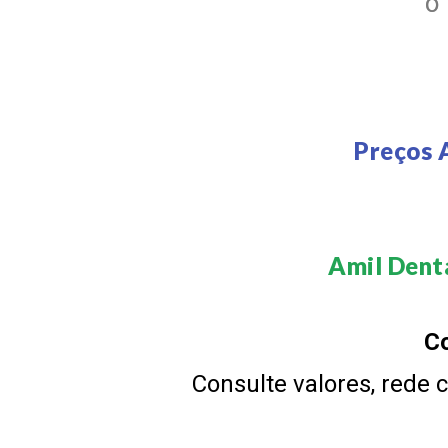
O
Preços 
Amil Denta
Co
Consulte valores, rede