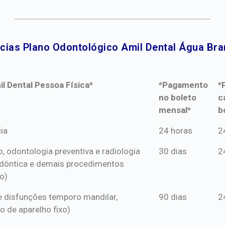
cias Plano Odontológico Amil Dental Água Bran
l Dental Pessoa Física*
*Pagamento
*
no boleto
c
mensal*
b
l Dental Pessoa Física*
*Pagamento
*
ia
24 horas
2
no boleto
c
o, odontologia preventiva e radiologia
30 dias
2
mensal*
b
dôntica e demais procedimentos
o)
s e disfunções temporo mandilar,
90 dias
2
o de aparelho fixo)