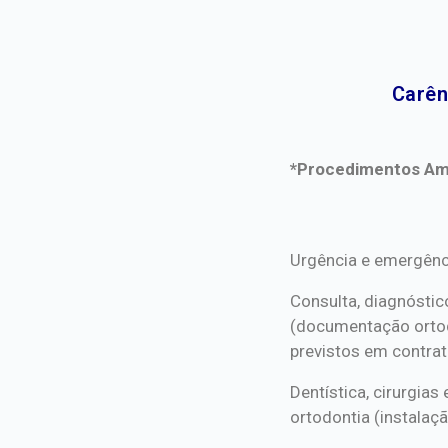
Carên
*Procedimentos Ami
*Procedimentos Ami
Urgência e emergênc
Consulta, diagnóstic
(documentação orto
previstos em contrat
Dentística, cirurgia
ortodontia (instalaçã