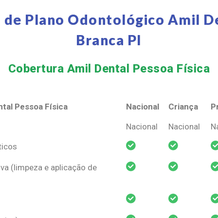
 de Plano Odontológico Amil D
Branca PI
Cobertura Amil Dental Pessoa Física​
tal Pessoa Física
Nacional
Criança
P
tal Pessoa Física
Nacional
Criança
P
Nacional
Nacional
N
ticos
va (limpeza e aplicação de