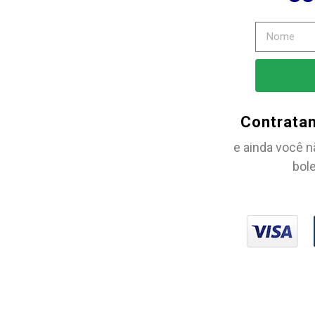
Contrata
e ainda você n
bole