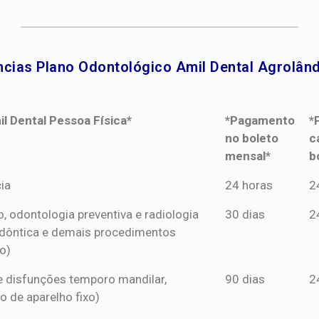
cias Plano Odontológico Amil Dental Agrolând
l Dental Pessoa Física*
*Pagamento
*
no boleto
c
mensal*
b
l Dental Pessoa Física*
*Pagamento
*
ia
24 horas
2
no boleto
c
o, odontologia preventiva e radiologia
30 dias
2
mensal*
b
dôntica e demais procedimentos
o)
s e disfunções temporo mandilar,
90 dias
2
o de aparelho fixo)