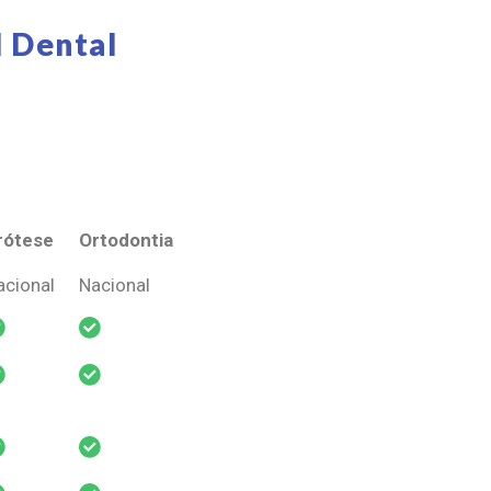
 Dental
rótese
Ortodontia
rótese
Ortodontia
acional
Nacional