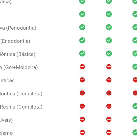
tica)
va (Periodontia)
 (Endodontia)
ntica (Básica)
o (Gel+Moldeira)
nticas
ôntica (Completa)
 Resina (Completa)
íveis)
uxismo