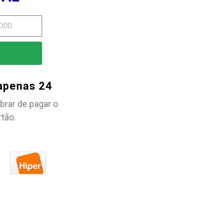
 apenas 24
brar de pagar o
rtão.