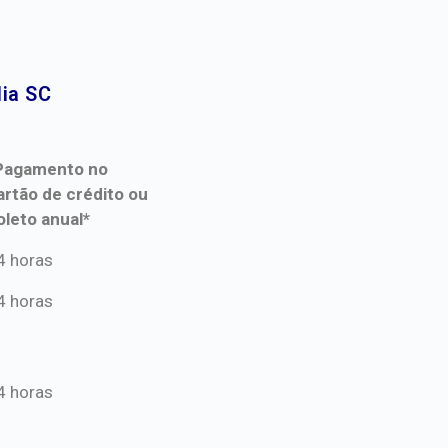
ia SC​
Pagamento no
artão de crédito ou
oleto anual*
Pagamento no
4 horas
artão de crédito ou
4 horas
oleto anual*
4 horas