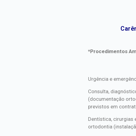
Carên
*Procedimentos Ami
*Procedimentos Ami
Urgência e emergênc
Consulta, diagnóstic
(documentação orto
previstos em contrat
Dentística, cirurgia
ortodontia (instalaçã