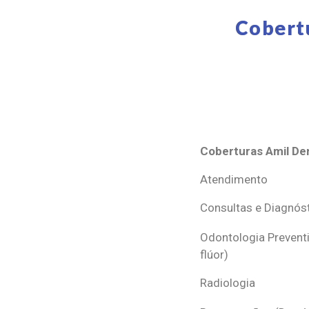
Cobert
Coberturas Amil Den
Coberturas Amil Den
Atendimento
Consultas e Diagnós
Odontologia Preventi
flúor)
Radiologia