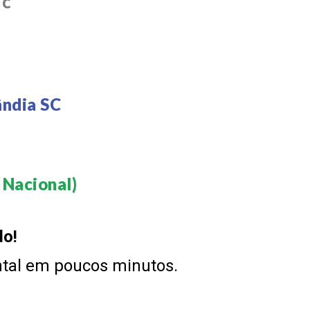
SC
ândia SC
Nacional)​
do!
ntal em poucos minutos.