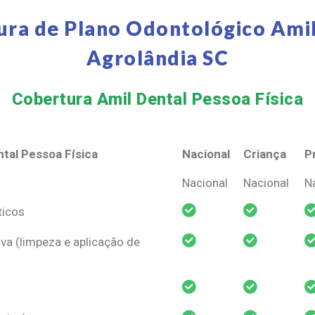
ura de Plano Odontológico Amil
Agrolândia SC
Cobertura Amil Dental Pessoa Física​
tal Pessoa Física
Nacional
Criança
P
tal Pessoa Física
Nacional
Criança
P
Nacional
Nacional
N
ticos
va (limpeza e aplicação de