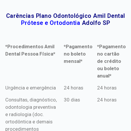
Carências Plano Odontológico Amil Dental
Prótese e Ortodontia
Adolfo SP
*Procedimentos Amil
*Pagamento
*Pagamento
Dental Pessoa Física*
no boleto
no cartão
mensal*
de crédito
ou boleto
anual*
*Procedimentos Amil
*Pagamento
*Pagamento
Urgência e emergência
24 horas
24 horas
Dental Pessoa Física*
no boleto
no cartão
Consultas, diagnóstico,
30 dias
24 horas
mensal*
de crédito
odontologia preventiva
ou boleto
e radiologia (doc.
anual*
ortodôntica e demais
procedimentos