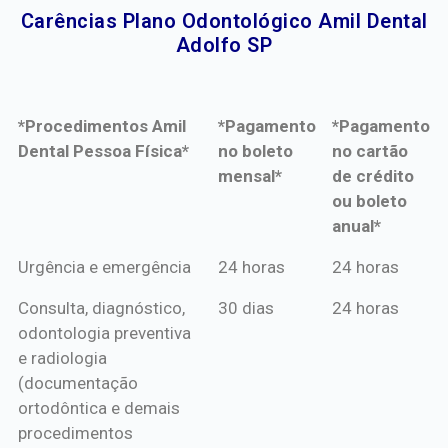
Carências Plano Odontológico Amil Dental
Adolfo SP​
*Procedimentos Amil
*Pagamento
*Pagamento
Dental Pessoa Física*
no boleto
no cartão
mensal*
de crédito
ou boleto
anual*
*Procedimentos Amil
*Pagamento
*Pagamento
Urgência e emergência
24 horas
24 horas
Dental Pessoa Física*
no boleto
no cartão
Consulta, diagnóstico,
30 dias
24 horas
mensal*
de crédito
odontologia preventiva
ou boleto
e radiologia
anual*
(documentação
ortodôntica e demais
procedimentos