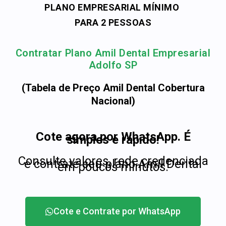
PLANO EMPRESARIAL MÍNIMO
PARA 2 PESSOAS
Contratar Plano Amil Dental Empresarial
Adolfo SP
(Tabela de Preço Amil Dental Cobertura
Nacional)
Cote agora por WhatsApp. É
simples e rápido!
Consulte valores, rede credenciada
e contrate seu plano Amil Dental
em poucos minutos.
Cote e Contrate por WhatsApp