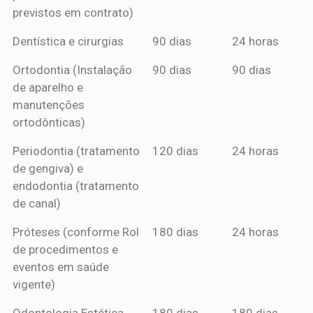
previstos em contrato)
Dentística e cirurgias
90 dias
24 horas
Ortodontia (Instalação
90 dias
90 dias
de aparelho e
manutenções
ortodônticas)
Periodontia (tratamento
120 dias
24 horas
de gengiva) e
endodontia (tratamento
de canal)
Próteses (conforme Rol
180 dias
24 horas
de procedimentos e
eventos em saúde
vigente)
Odontologia Estética
180 dias
180 dias