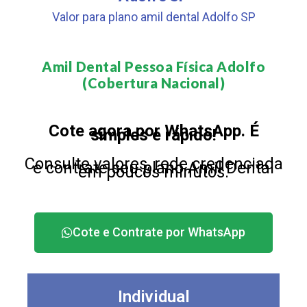
Valor para plano amil dental Adolfo SP
Amil Dental Pessoa Física Adolfo
(Cobertura Nacional)​
Cote agora por WhatsApp. É
simples e rápido!
Consulte valores, rede credenciada
e contrate seu plano Amil Dental
em poucos minutos.
Cote e Contrate por WhatsApp
Individual