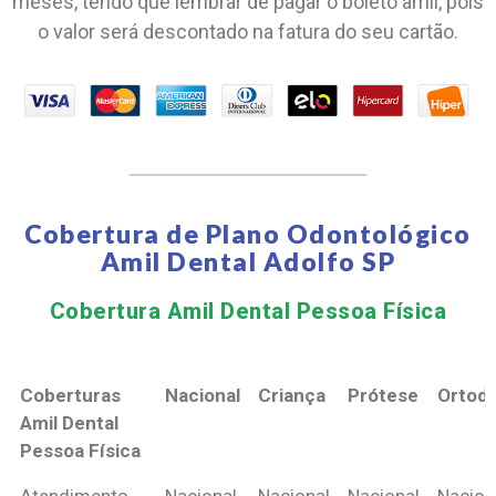
meses, tendo que lembrar de pagar o boleto amil, pois
o valor será descontado na fatura do seu cartão.
Cobertura de Plano Odontológico
Amil Dental Adolfo SP
Cobertura Amil Dental Pessoa Física​
Coberturas
Nacional
Criança
Prótese
Ortodo
Amil Dental
Pessoa Física
Coberturas
Nacional
Criança
Prótese
Ortodo
Atendimento
Nacional
Nacional
Nacional
Nacion