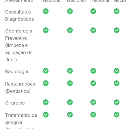
Amil Dental
Consultas e
Pessoa Física
Diagnósticos
Odontologia
Preventiva
(limpeza e
aplicação de
flúor)
Radiologia
Restaurações
(Dentística)
Cirurgias
Tratamento de
gengiva