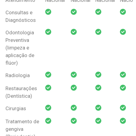
Amil Dental
Consultas e
Pessoa Física
Diagnósticos
Odontologia
Preventiva
(limpeza e
aplicação de
flúor)
Radiologia
Restaurações
(Dentística)
Cirurgias
Tratamento de
gengiva