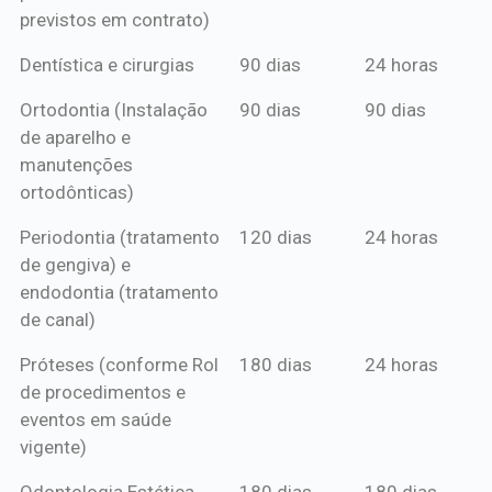
previstos em contrato)
Dentística e cirurgias
90 dias
24 horas
Ortodontia (Instalação
90 dias
90 dias
de aparelho e
manutenções
ortodônticas)
Periodontia (tratamento
120 dias
24 horas
de gengiva) e
endodontia (tratamento
de canal)
Próteses (conforme Rol
180 dias
24 horas
de procedimentos e
eventos em saúde
vigente)
Odontologia Estética
180 dias
180 dias