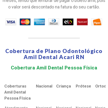
meses, tendo que lembrar de pagar o boleto amil, pois
o valor será descontado na fatura do seu cartão.
Cobertura de Plano Odontológico
Amil Dental Acari RN
Cobertura Amil Dental Pessoa Física​
Coberturas
Nacional
Criança
Prótese
Ortodo
Amil Dental
Pessoa Física
Coberturas
Nacional
Criança
Prótese
Ortodo
Atendimento
Nacional
Nacional
Nacional
Nacion