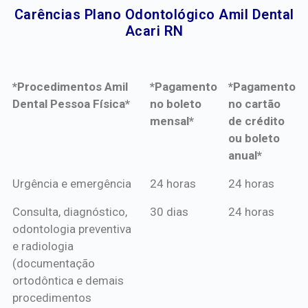
Carências Plano Odontológico Amil Dental
Acari RN​
*Procedimentos Amil
*Pagamento
*Pagamento
Dental Pessoa Física*
no boleto
no cartão
mensal*
de crédito
ou boleto
anual*
*Procedimentos Amil
*Pagamento
*Pagamento
Urgência e emergência
24 horas
24 horas
Dental Pessoa Física*
no boleto
no cartão
Consulta, diagnóstico,
30 dias
24 horas
mensal*
de crédito
odontologia preventiva
ou boleto
e radiologia
anual*
(documentação
ortodôntica e demais
procedimentos