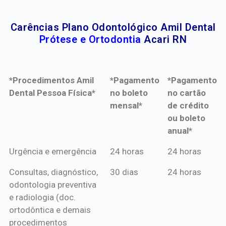
Carências Plano Odontológico Amil Dental
Prótese e Ortodontia
Acari RN
*Procedimentos Amil
*Pagamento
*Pagamento
Dental Pessoa Física*
no boleto
no cartão
mensal*
de crédito
ou boleto
anual*
*Procedimentos Amil
*Pagamento
*Pagamento
Urgência e emergência
24 horas
24 horas
Dental Pessoa Física*
no boleto
no cartão
Consultas, diagnóstico,
30 dias
24 horas
mensal*
de crédito
odontologia preventiva
ou boleto
e radiologia (doc.
anual*
ortodôntica e demais
procedimentos