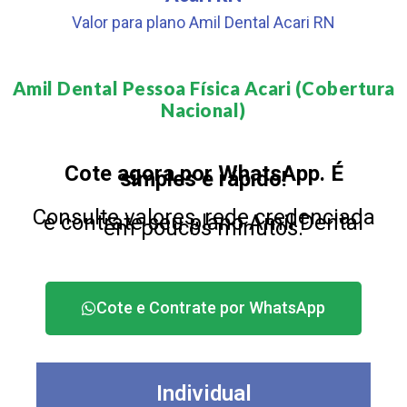
Valor para plano Amil Dental Acari RN
Amil Dental Pessoa Física Acari (Cobertura
Nacional)​
Cote agora por WhatsApp. É
simples e rápido!
Consulte valores, rede credenciada
e contrate seu plano Amil Dental
em poucos minutos.
Cote e Contrate por WhatsApp
Individual