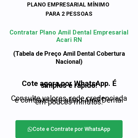
PLANO EMPRESARIAL MÍNIMO
PARA 2 PESSOAS
Contratar Plano Amil Dental Empresarial
Acari RN
(Tabela de Preço Amil Dental Cobertura
Nacional)
Cote agora por WhatsApp. É
simples e rápido!
Consulte valores, rede credenciada
e contrate seu plano Amil Dental
em poucos minutos.
Cote e Contrate por WhatsApp