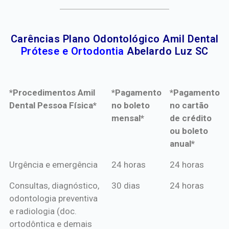
Carências Plano Odontológico Amil Dental
Prótese e Ortodontia
Abelardo Luz SC
*Procedimentos Amil
*Pagamento
*Pagamento
Dental Pessoa Física*
no boleto
no cartão
mensal*
de crédito
ou boleto
anual*
*Procedimentos Amil
*Pagamento
*Pagamento
Urgência e emergência
24 horas
24 horas
Dental Pessoa Física*
no boleto
no cartão
Consultas, diagnóstico,
30 dias
24 horas
mensal*
de crédito
odontologia preventiva
ou boleto
e radiologia (doc.
anual*
ortodôntica e demais