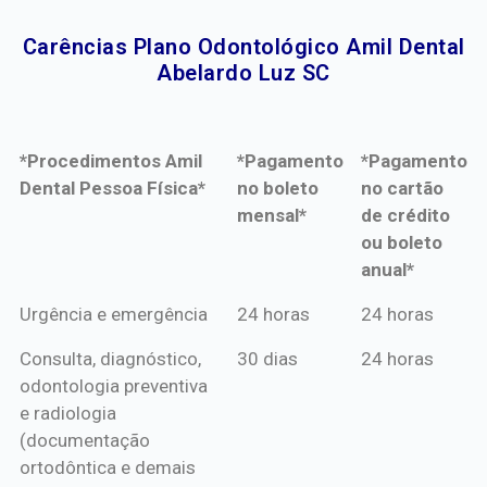
Carências Plano Odontológico Amil Dental
Abelardo Luz SC​
*Procedimentos Amil
*Pagamento
*Pagamento
Dental Pessoa Física*
no boleto
no cartão
mensal*
de crédito
ou boleto
anual*
*Procedimentos Amil
*Pagamento
*Pagamento
Urgência e emergência
24 horas
24 horas
Dental Pessoa Física*
no boleto
no cartão
Consulta, diagnóstico,
30 dias
24 horas
mensal*
de crédito
odontologia preventiva
ou boleto
e radiologia
anual*
(documentação
ortodôntica e demais