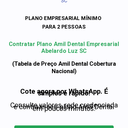
SC
PLANO EMPRESARIAL MÍNIMO
PARA 2 PESSOAS
Contratar Plano Amil Dental Empresarial
Abelardo Luz SC
(Tabela de Preço Amil Dental Cobertura
Nacional)
Cote agora por WhatsApp. É
simples e rápido!
Consulte valores, rede credenciada
e contrate seu plano Amil Dental
em poucos minutos.