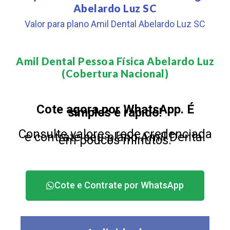
Abelardo Luz SC
Valor para plano Amil Dental Abelardo Luz SC
Amil Dental Pessoa Física Abelardo Luz
(Cobertura Nacional)​
Cote agora por WhatsApp. É
simples e rápido!
Consulte valores, rede credenciada
e contrate seu plano Amil Dental
em poucos minutos.
Cote e Contrate por WhatsApp