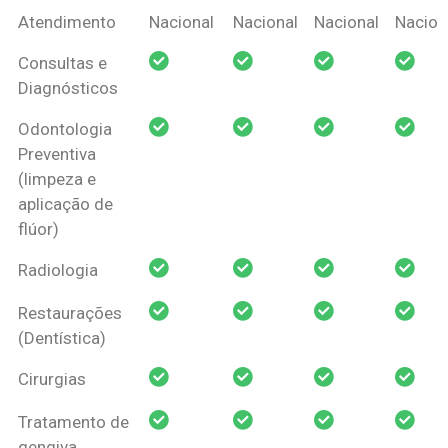
Coberturas
Nacional
Criança
Prótese
Ortodo
Atendimento
Nacional
Nacional
Nacional
Nacion
Amil Dental
Consultas e
Pessoa Física
Diagnósticos
Odontologia
Preventiva
(limpeza e
aplicação de
flúor)
Radiologia
Restaurações
(Dentística)
Cirurgias
Tratamento de
gengiva